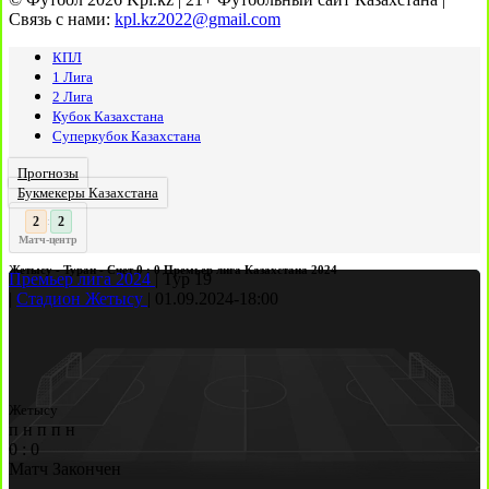
Связь с нами:
kpl.kz2022@gmail.com
КПЛ
1 Лига
2 Лига
Кубок Казахстана
Суперкубок Казахстана
Прогнозы
Букмекеры Казахстана
3
:
Матч-центр
Жетысу - Туран - Счет 0 : 0 Премьер лига Казахстана 2024
Премьер лига 2024
|
Тур 19
|
Стадион Жетысу
|
01.09.2024
-
18:00
Жетысу
п
н
п
п
н
0
:
0
Матч Закончен