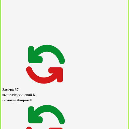
Замена
67'
вышел:
Кучинский К
покинул:
Даиров Н