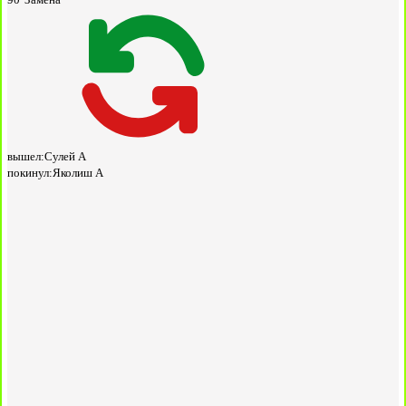
вышел:
Сулей А
покинул:
Яколиш А