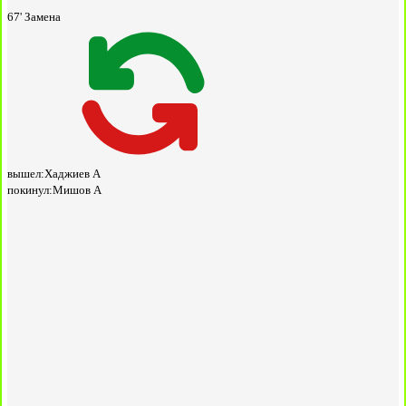
67'
Замена
вышел:
Хаджиев А
покинул:
Мишов А