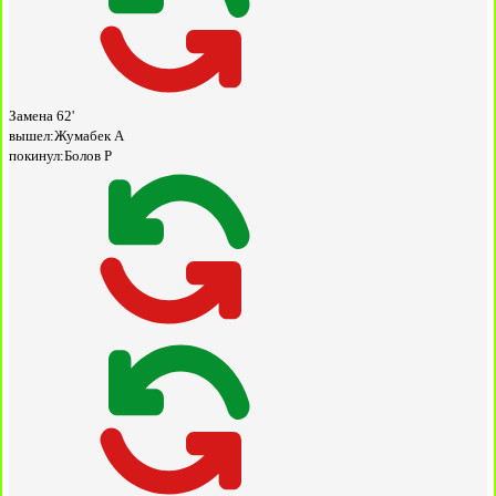
Замена
62'
вышел:
Жумабек А
покинул:
Болов Р