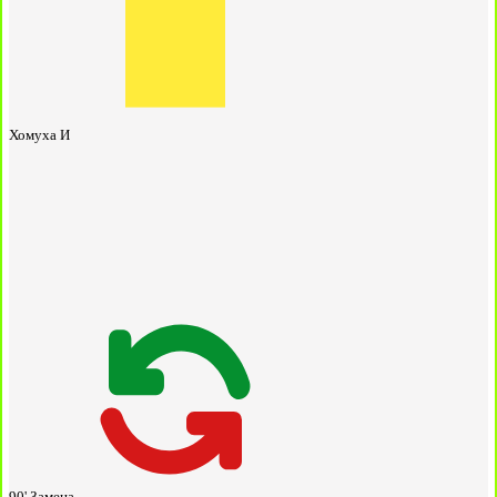
Хомуха И
90'
Замена