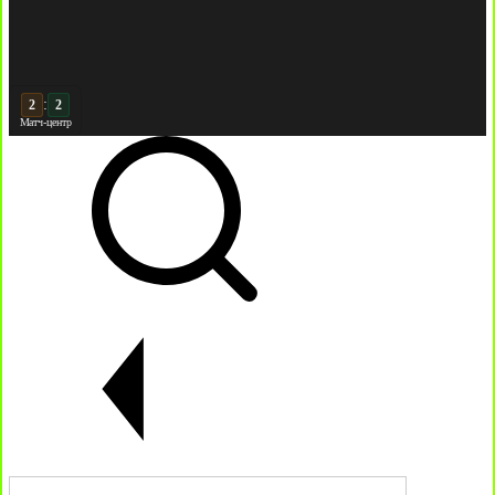
:
3
Матч-центр