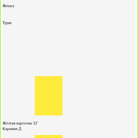
Жетысу
Туран
Жёлтая карточка
32'
Караман Д