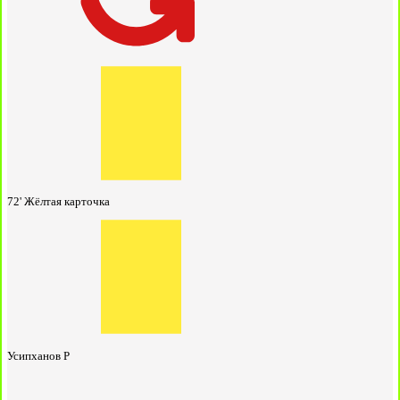
72'
Жёлтая карточка
Усипханов Р