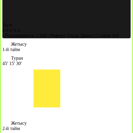
Туран
в
п
н
п
п
|
Посещаемость: 2 000
|
Рефери: Горда Данил
|
1-тайм: 0-0
Жетысу
1-й тайм
Туран
45'
15'
30'
Жетысу
2-й тайм