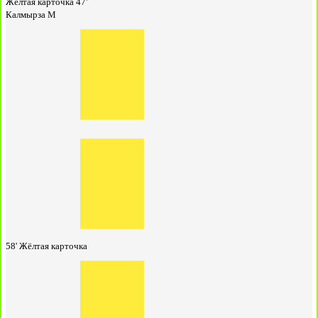
Жёлтая карточка
47'
Калмырза М
58'
Жёлтая карточка