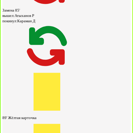
Замена
85'
вышел:
Атыханов Р
покинул:
Караман Д
89'
Жёлтая карточка