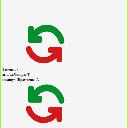
Замена
67'
вышел:
Чогадзе Т
покинул:
Шрамченко А