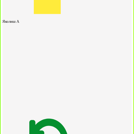
Яколиш А