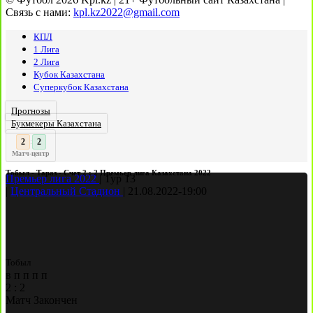
Связь с нами:
kpl.kz2022@gmail.com
КПЛ
1 Лига
2 Лига
Кубок Казахстана
Суперкубок Казахстана
Прогнозы
Букмекеры Казахстана
3
2
:
Матч-центр
Тобыл - Тараз - Счет 2 : 2 Премьер лига Казахстана 2022
Премьер лига 2022
|
Тур 13
|
Центральный Стадион
|
21.08.2022
-
19:00
Тобыл
в
п
п
п
п
2
:
2
Матч Закончен