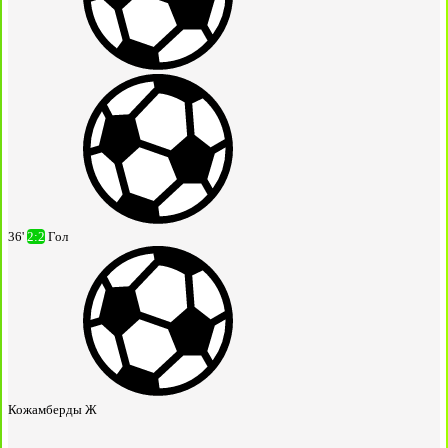
36'
2:2
Гол
Кожамберды Ж