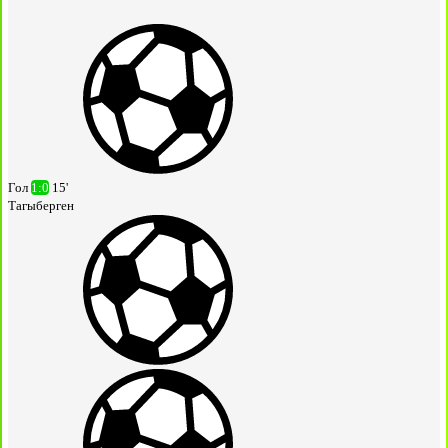
Гол
1:0
15'
Тагыберген