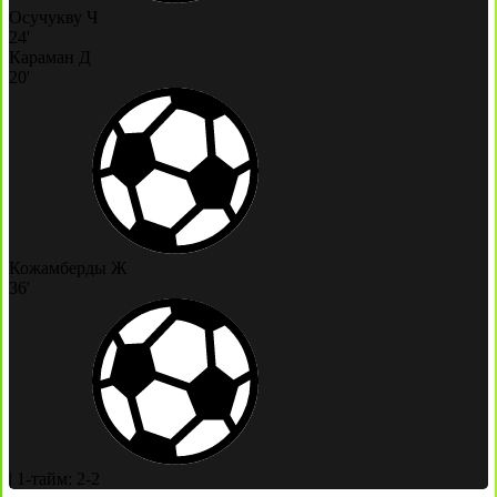
Осучукву Ч
24'
Караман Д
20'
Кожамберды Ж
36'
|
1-тайм: 2-2