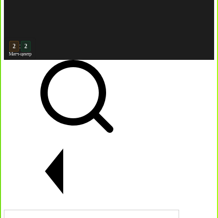
:
3
2
Матч-центр