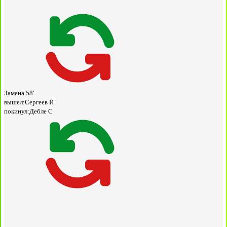
Замена
58'
вышел:
Сергеев И
покинул:
Дебле С