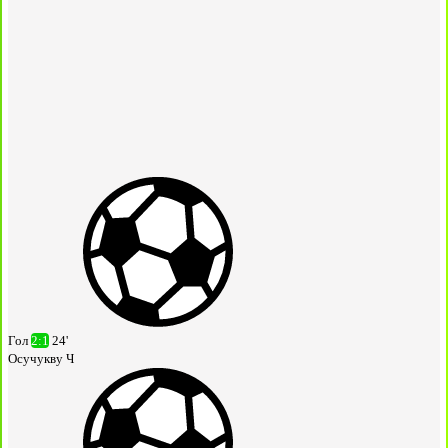
Гол
2:1
24'
Осучукву Ч