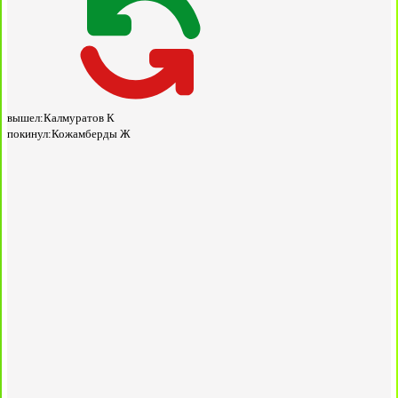
вышел:
Калмуратов К
покинул:
Кожамберды Ж