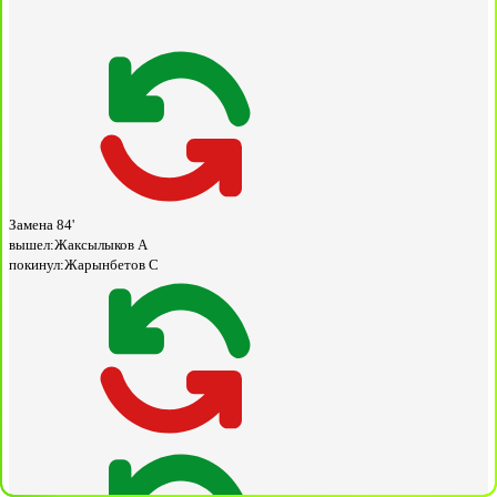
Замена
84'
вышел:
Жаксылыков А
покинул:
Жарынбетов С