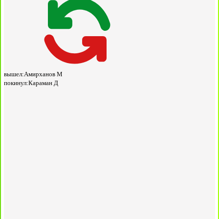
вышел:
Амирханов М
покинул:
Караман Д