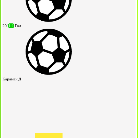
20'
1:1
Гол
Караман Д