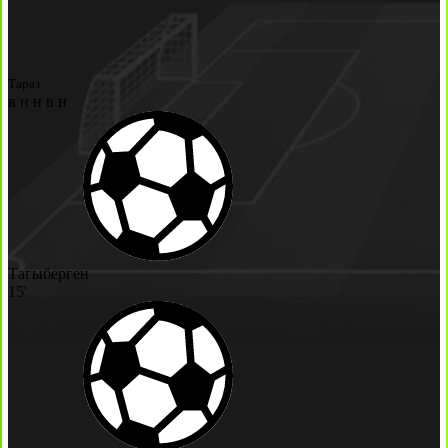
Тараз
в
н
н
в
н
Тагыберген
15'