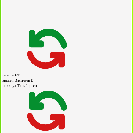
Замена
69'
вышел:
Васильев В
покинул:
Тагыберген