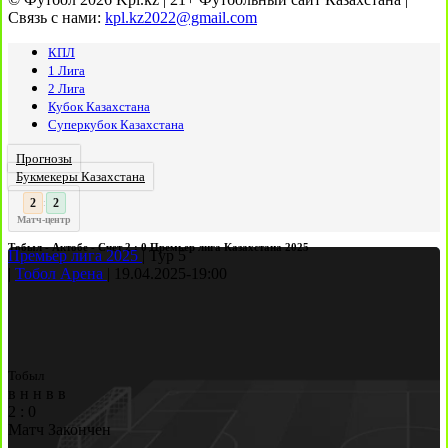
Связь с нами:
kpl.kz2022@gmail.com
КПЛ
1 Лига
2 Лига
Кубок Казахстана
Суперкубок Казахстана
Прогнозы
Букмекеры Казахстана
2
:
Матч-центр
Тобыл - Актобе - Счет 2 : 0 Премьер лига Казахстана 2025
Премьер лига 2025
|
Тур 5
|
Тобол Арена
|
19.04.2025
-
19:00
Тобыл
в
н
н
в
в
2
:
0
Матч Закончен