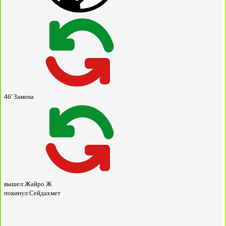
46'
Замена
вышел:
Жайро Ж
покинул:
Сейдахмет