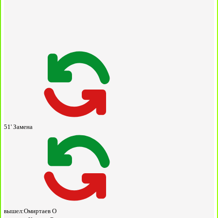
51'
Замена
вышел:
Омиртаев О