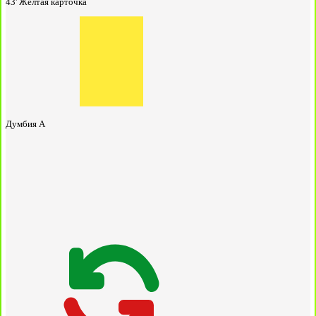
43'
Жёлтая карточка
Думбия А