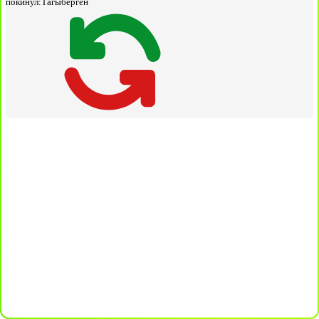
покинул:
Тагыберген