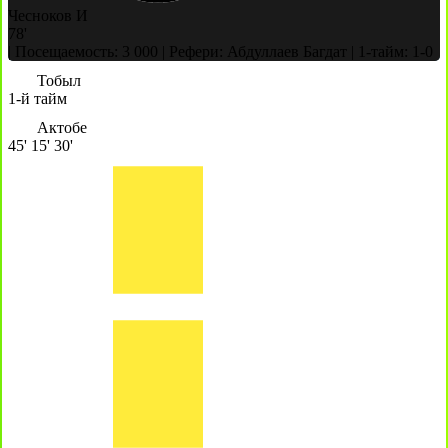
Чесноков И
78'
|
Посещаемость: 3 000
|
Рефери: Абдуллаев Багдат
|
1-тайм: 1-0
Тобыл
1-й тайм
Актобе
45'
15'
30'