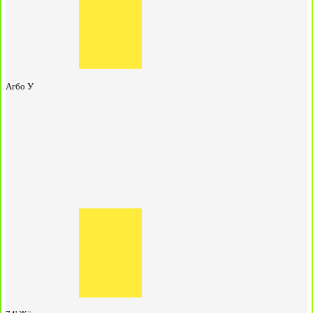
Агбо У