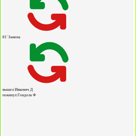
81'
Замена
вышел:
Ивкович Д
покинул:
Гондола Ф