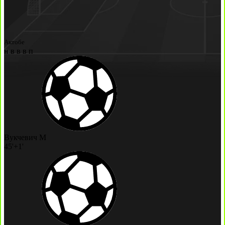
Актобе
н
в
в
в
п
Вукчевич М
45'+1'