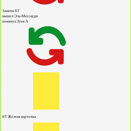
Замена
63'
вышел:
Эль-Мессауди
покинул:
Зуев А
65'
Жёлтая карточка