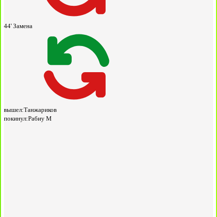
44'
Замена
вышел:
Танжариков
покинул:
Рабиу М