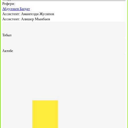
Рефери:
Абдуллаев Багдат
Ассистент:
Амангелди Жусипов
Ассистент:
Алишер Мынбаев
Тобыл
Актобе