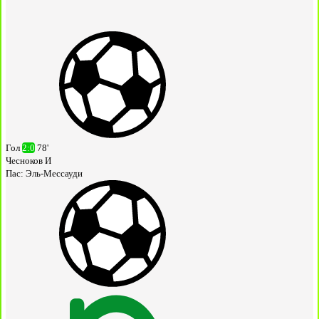
Гол
2:0
78'
Чесноков И
Пас:
Эль-Мессауди