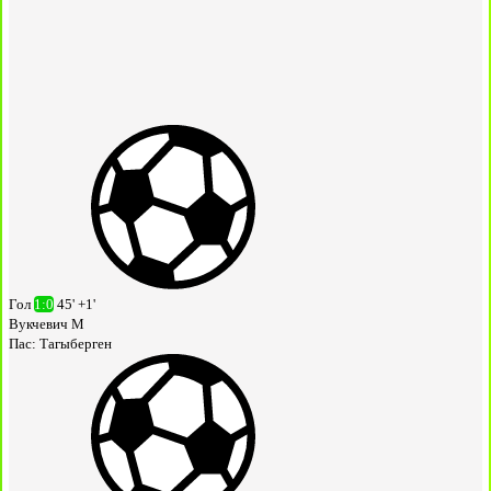
Гол
1:0
45' +1'
Вукчевич М
Пас:
Тагыберген