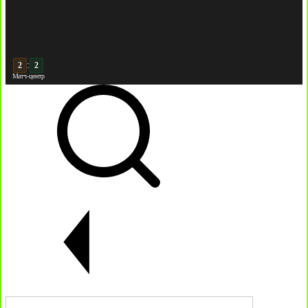
:
2
Матч-центр