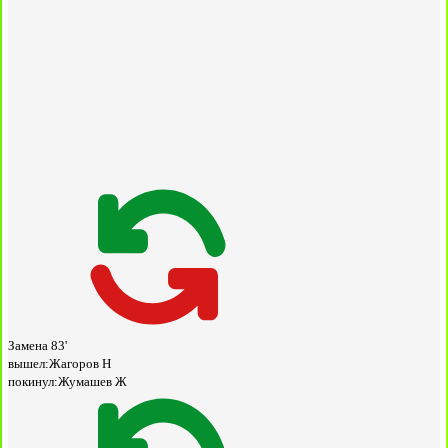
Замена
83'
вышел:
Жагоров Н
покинул:
Жумашев Ж