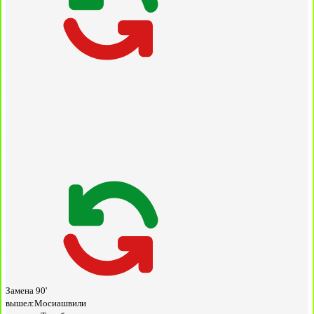
Замена
90'
вышел:
Мосиашвили