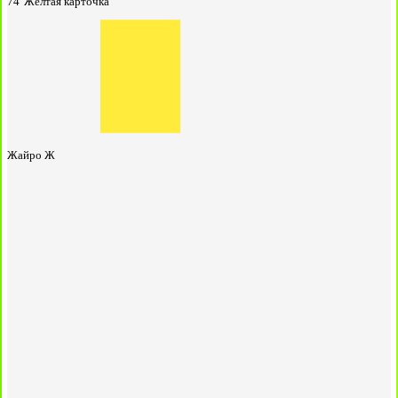
74'
Жёлтая карточка
Жайро Ж