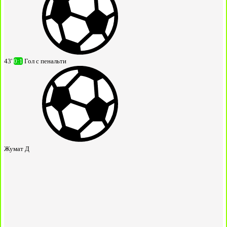
43'
0:1
Гол с пенальти
Жумат Д