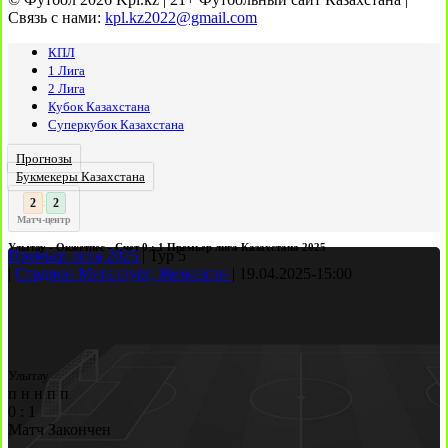
Связь с нами:
kpl.kz2022@gmail.com
КПЛ
1 Лига
2 Лига
Кубок Казахстана
Суперкубок Казахстана
Прогнозы
Букмекеры Казахстана
3
3
:
Матч-центр
Улытау - Окжетпес - Счет 0 : 1 Премьер лига Казахстана 2025
Премьер лига 2025
|
Тур 5
|
Стадион Металлург, Жезказган
|
19.04.2025
-
15:00
Улытау
п
н
н
п
п
0
:
1
Матч Закончен