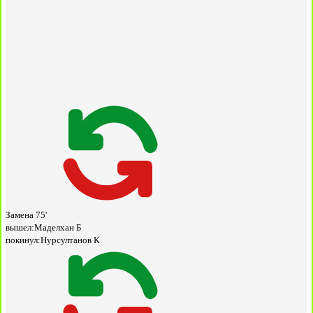
Замена
75'
вышел:
Маделхан Б
покинул:
Нурсултанов К