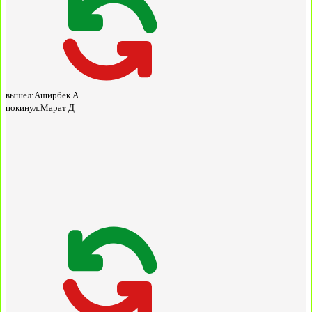
вышел:
Аширбек А
покинул:
Марат Д