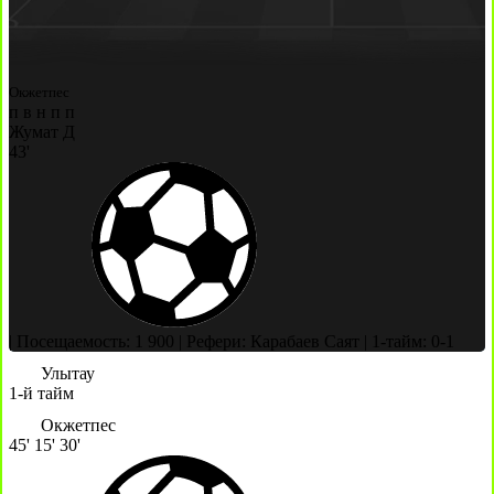
Окжетпес
п
в
н
п
п
Жумат Д
43'
|
Посещаемость: 1 900
|
Рефери: Карабаев Саят
|
1-тайм: 0-1
Улытау
1-й тайм
Окжетпес
45'
15'
30'