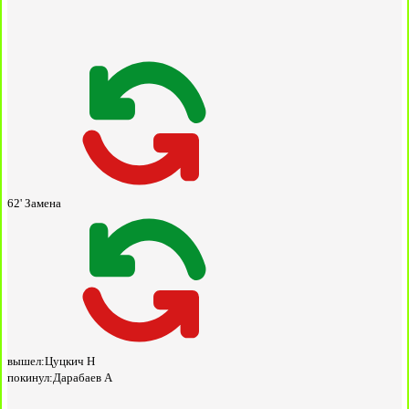
62'
Замена
вышел:
Цуцкич Н
покинул:
Дарабаев А