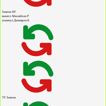
Замена
69'
вышел:
Абылайхан Р
покинул:
Данияров Б
70'
Замена