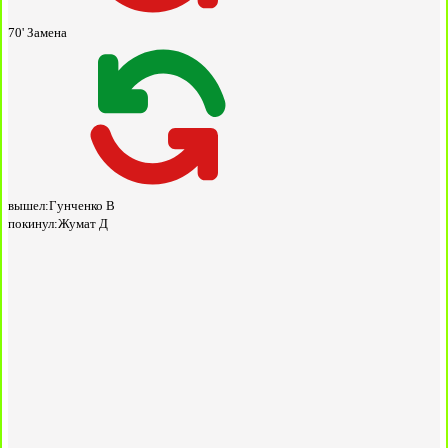
70'
Замена
вышел:
Гунченко В
покинул:
Жумат Д