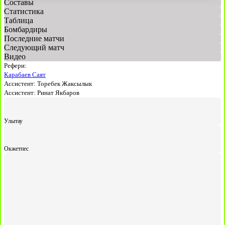
Составы
Статистика
Таблица
Бомбардиры
Последние матчи
Следующий матч
Видео
Рефери:
Карабаев Саят
Ассистент:
Торебек Жаксылык
Ассистент:
Ринат Якбаров
Улытау
Окжетпес