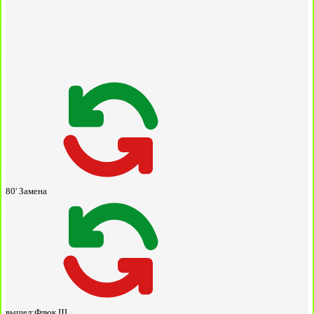
80'
Замена
вышел:
Флюк Ш