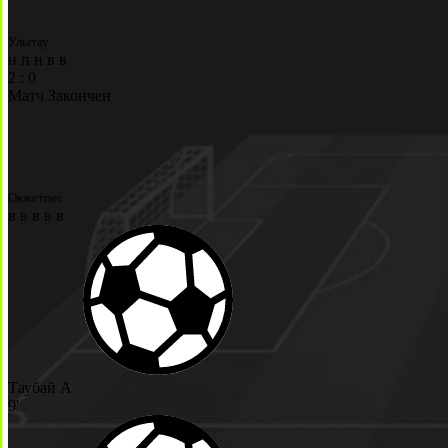
Улытау
н
п
н
в
в
2
:
0
Матч Закончен
Окжетпес
в
в
в
в
в
Таубай А
9'