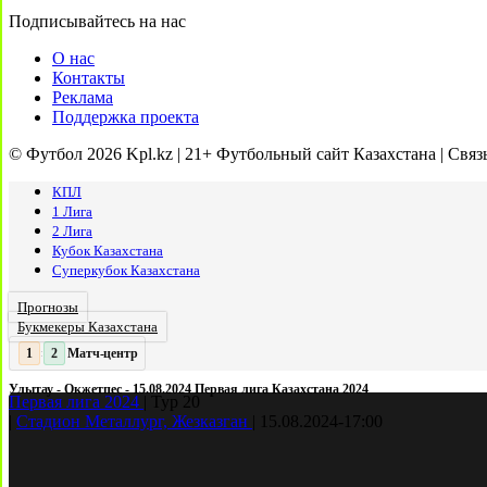
Подписывайтесь на нас
О нас
Контакты
Реклама
Поддержка проекта
© Футбол 2026 Kpl.kz | 21+ Футбольный сайт Казахстана | Связ
КПЛ
1 Лига
2 Лига
Кубок Казахстана
Суперкубок Казахстана
Прогнозы
Букмекеры Казахстана
Матч-центр
2
:
Улытау - Окжетпес - 15.08.2024 Первая лига Казахстана 2024
Первая лига 2024
|
Тур 20
|
Стадион Металлург, Жезказган
|
15.08.2024
-
17:00