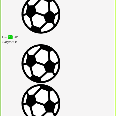
Гол
2:0
50'
Лагутин И