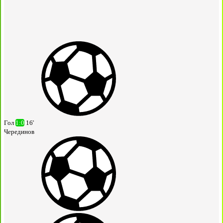
Гол
1:0
16'
Черединов