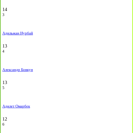
14
3
Адильжан Нурбай
13
4
Александр Бовкун
13
5
Адилет Омарбек
12
6