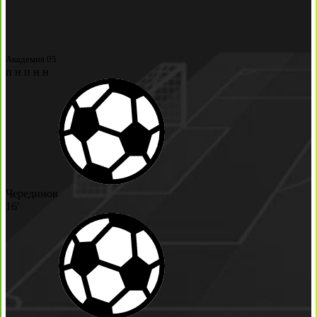
Академия 05
п
н
п
н
н
Черединов
16'