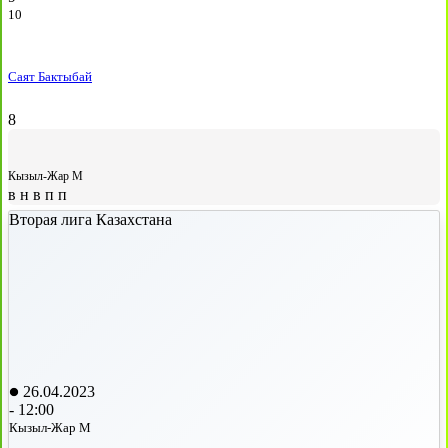
10
Саят Бактыбай
8
Кызыл-Жар М
в
н
в
п
п
Вторая лига Казахстана
26.04.2023
-
12:00
Кызыл-Жар М