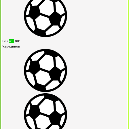
Гол
4:1
80'
Черединов