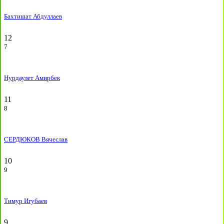
Бахтишат Абдуллаев
12
7
Нурдаулет Амирбек
11
8
СЕРДЮКОВ Вячеслав
10
9
Тимур Игубаев
9