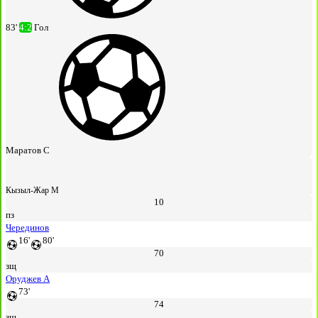
83'
4:2
Гол
Маратов С
Кызыл-Жар М
10
пз
Черединов
16'
80'
70
зщ
Оруджев А
73'
74
зщ