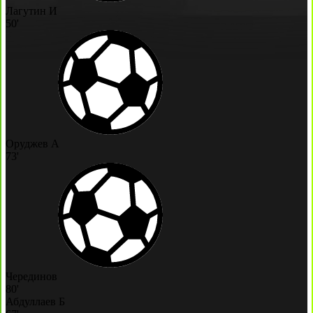
Лагутин И
50'
Оруджев А
73'
Черединов
80'
Абдуллаев Б