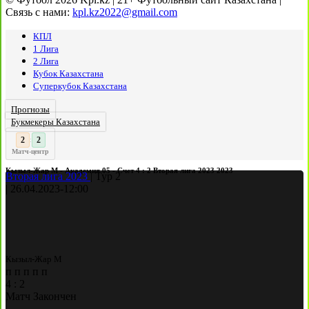
Связь с нами:
kpl.kz2022@gmail.com
КПЛ
1 Лига
2 Лига
Кубок Казахстана
Суперкубок Казахстана
Прогнозы
Букмекеры Казахстана
3
:
Матч-центр
Кызыл-Жар М - Академия 05 - Счет 4 : 2 Вторая лига 2023 2023
Вторая лига 2023
|
Тур 2
|
26.04.2023
-
12:00
Кызыл-Жар М
п
п
п
п
п
4
:
2
Матч Закончен