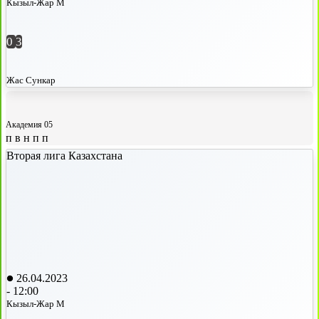
Кызыл-Жар М
0
3
Жас Сункар
Академия 05
п
в
н
п
п
Вторая лига Казахстана
26.04.2023
-
12:00
Кызыл-Жар М