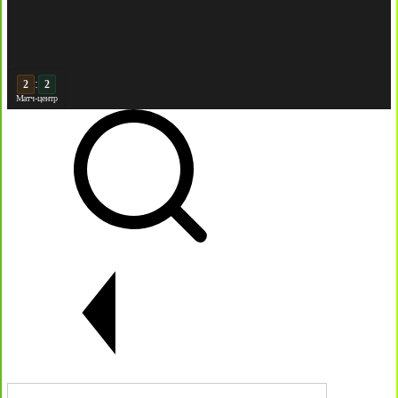
:
3
Матч-центр