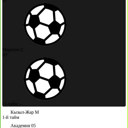
67'
Маратов С
83'
|
1-тайм: -
Кызыл-Жар М
1-й тайм
Академия 05