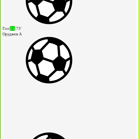
Гол
3:1
73'
Оруджев А