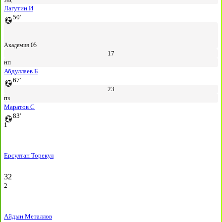
Лагутин И
50'
Академия 05
17
нп
Абдуллаев Б
67'
23
пз
Маратов С
83'
1
Ерсултан Торекул
32
2
Айдын Металлов