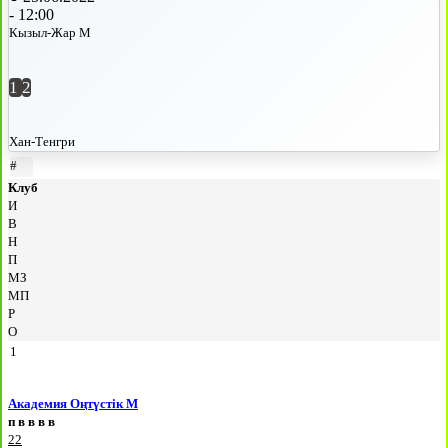
-
12:00
Кызыл-Жар М
1
2
Хан-Тенгри
#
Клуб
И
В
Н
П
МЗ
МП
Р
О
1
Академия Оңтүстік М
п
в
в
в
в
22