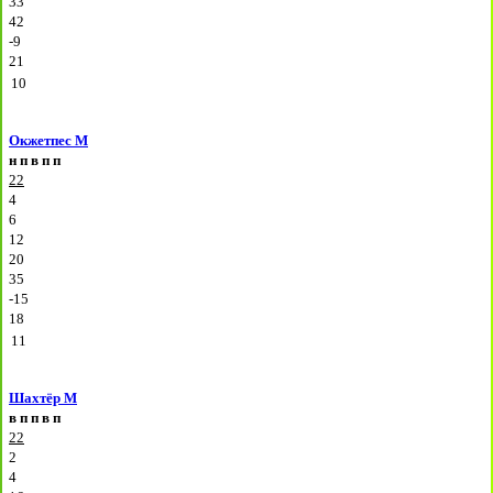
33
42
-9
21
10
Окжетпес М
н
п
в
п
п
22
4
6
12
20
35
-15
18
11
Шахтёр М
в
п
п
в
п
22
2
4