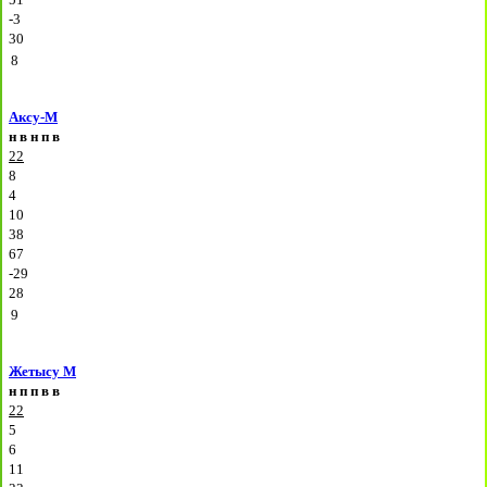
-3
30
8
Аксу-М
н
в
н
п
в
22
8
4
10
38
67
-29
28
9
Жетысу М
н
п
п
в
в
22
5
6
11