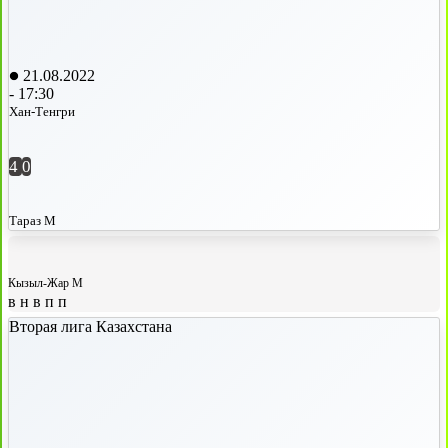
21.08.2022
-
17:30
Хан-Тенгри
4
0
Тараз М
Кызыл-Жар М
в
н
в
п
п
Вторая лига Казахстана