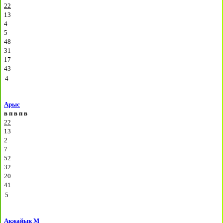
22
13
4
5
48
31
17
43
4
Арыс
в
п
в
п
в
22
13
2
7
52
32
20
41
5
Акжайык М