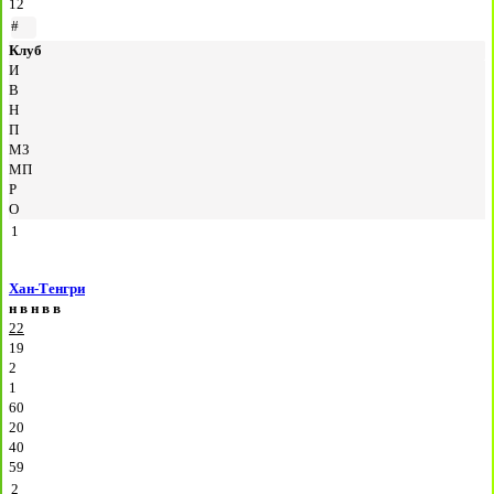
12
#
Клуб
И
В
Н
П
МЗ
МП
Р
О
1
Хан-Тенгри
н
в
н
в
в
22
19
2
1
60
20
40
59
2