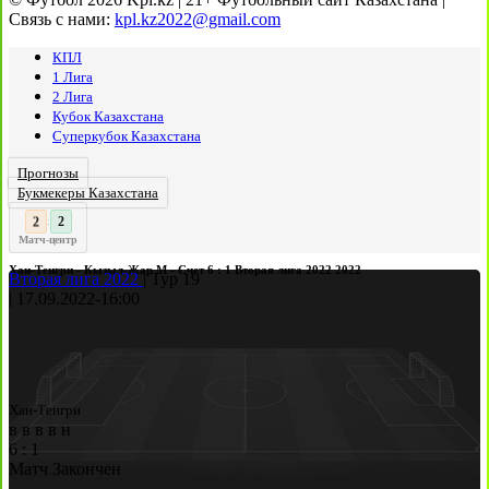
Связь с нами:
kpl.kz2022@gmail.com
КПЛ
1 Лига
2 Лига
Кубок Казахстана
Суперкубок Казахстана
Прогнозы
Букмекеры Казахстана
3
:
Матч-центр
Хан-Тенгри - Кызыл-Жар М - Счет 6 : 1 Вторая лига 2022 2022
Вторая лига 2022
|
Тур 19
|
17.09.2022
-
16:00
Хан-Тенгри
в
в
в
в
н
6
:
1
Матч Закончен