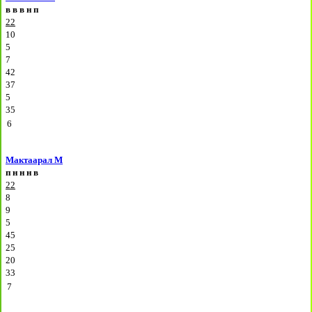
в
в
в
н
п
22
10
5
7
42
37
5
35
6
Мактаарал М
п
н
н
н
в
22
8
9
5
45
25
20
33
7