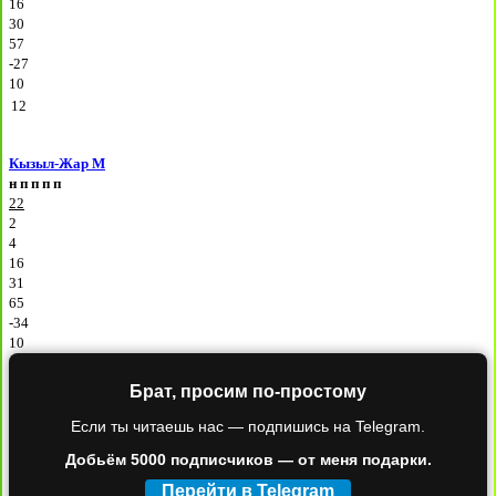
16
30
57
-27
10
12
Кызыл-Жар М
н
п
п
п
п
22
2
4
16
31
65
-34
10
Брат, просим по-простому
Если ты читаешь нас — подпишись на Telegram.
Добьём 5000 подписчиков — от меня подарки.
Перейти в Telegram