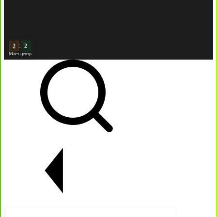
:
3
Матч-центр