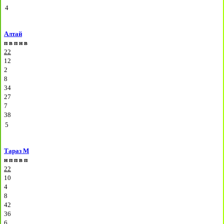
4
Алтай
п
в
п
н
в
22
12
2
8
34
27
7
38
5
Тараз М
н
п
п
в
п
22
10
4
8
42
36
6