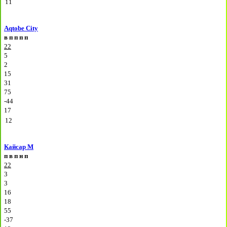
11
Aqtobe City
в
п
п
п
п
22
5
2
15
31
75
-44
17
12
Кайсар М
п
в
п
н
п
22
3
3
16
18
55
-37