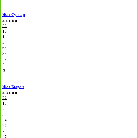
Жас Сункар
в
в
в
в
п
22
16
1
5
65
33
32
49
3
Жас Кыран
в
п
в
п
н
22
15
2
5
54
26
28
47