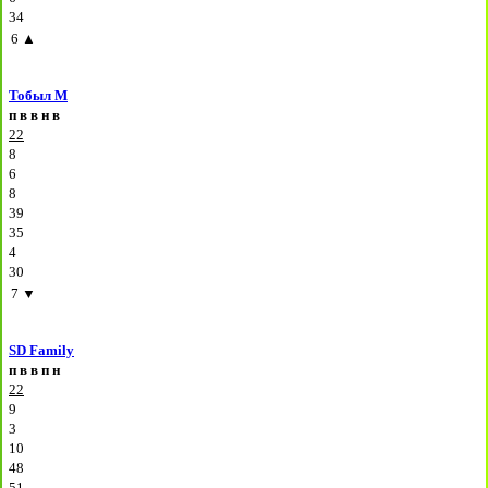
34
6
▲
Тобыл М
п
в
в
н
в
22
8
6
8
39
35
4
30
7
▼
SD Family
п
в
в
п
н
22
9
3
10
48
51