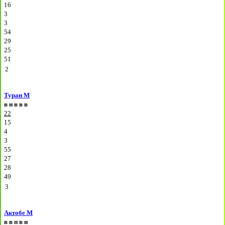
16
3
3
54
29
25
51
2
Туран М
в
н
в
в
в
22
15
4
3
55
27
28
49
3
Актобе М
в
в
п
в
н