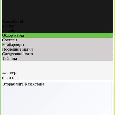
Кызыл-Жар М
п
п
п
п
н
|
1-тайм: -
Обзор матча
Составы
Бомбардиры
Последние матчи
Следующий матч
Таблица
Хан-Тенгри
п
п
п
п
п
Вторая лига Казахстана