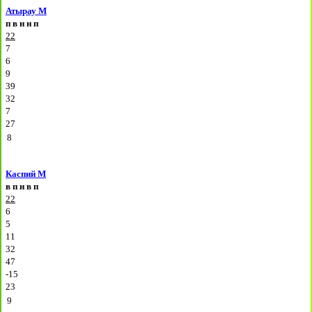
Атырау М
п
в
н
н
п
22
7
6
9
39
32
7
27
8
Каспий М
в
п
н
в
п
22
6
5
11
32
47
-15
23
9