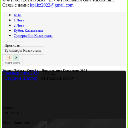
Связь с нами:
kpl.kz2022@gmail.com
КПЛ
1 Лига
2 Лига
Кубок Казахстана
Суперкубок Казахстана
Прогнозы
Букмекеры Казахстана
3
2
:
Матч-центр
Женис - Тобыл - Счет 2 : 1 Премьер лига Казахстана 2024
Премьер лига 2024
|
Тур 22
|
Стадион Шахтёр
|
04.10.2024
-
16:00
Женис
н
в
п
п
н
2
:
1
Матч Закончен