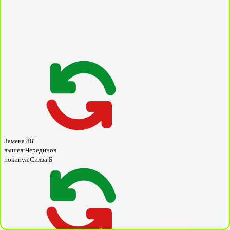
Замена
88'
вышел:
Черединов
покинул:
Силва Б