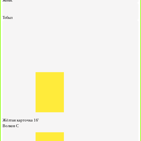
Женис
Тобыл
Жёлтая карточка
16'
Волков С