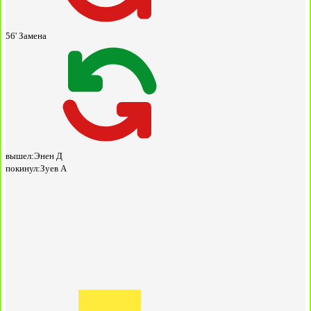
56'
Замена
вышел:
Энен Д
покинул:
Зуев А