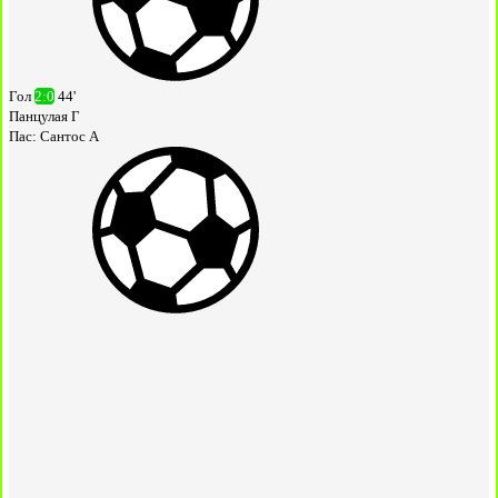
Гол
2:0
44'
Панцулая Г
Пас:
Сантос А