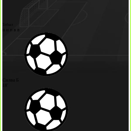
Тобыл
н
н
п
в
в
Силва Б
18'