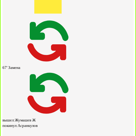
67'
Замена
вышел:
Жумашев Ж
покинул:
Асранкулов