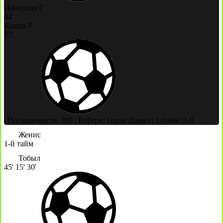
Панцулая Г
44'
Кошта Р
77'
|
Посещаемость: 300
|
Рефери: Горда Данил
|
1-тайм: 2-0
Женис
1-й тайм
Тобыл
45'
15'
30'