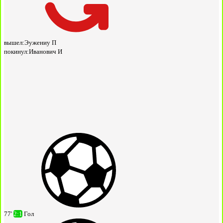
вышел:
Эужениу П
покинул:
Иванович И
77'
2:1
Гол