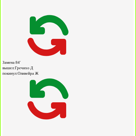
Замена
84'
вышел:
Гречихо Д
покинул:
Оливейра Ж