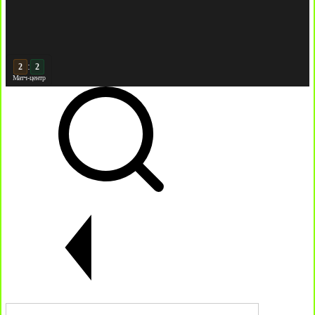
:
3
2
Матч-центр