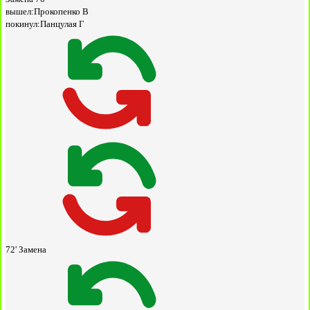
вышел:
Прокопенко В
покинул:
Панцулая Г
72'
Замена