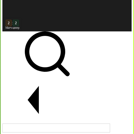
:
3
2
Матч-центр