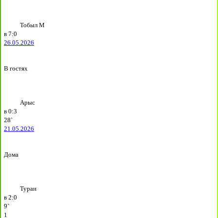
Тобыл М
в
7:0
26.05.2026
В гостях
Арыс
в
0:3
28`
21.05.2026
Дома
Туран
в
2:0
9`
1