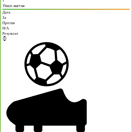
1
Посл. матчи
Дата
За
Против
H/A
Результат