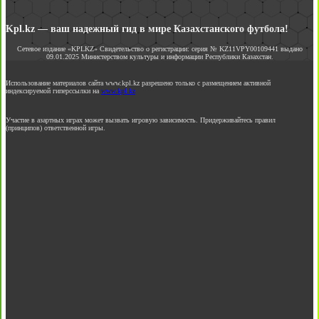
Kpl.kz — ваш надежный гид в мире Казахстанского футбола!
Сетевое издание «KPLKZ» Свидетельство о регистрации: серия № KZ11VPY00109441 выдано
09.01.2025 Министерством культуры и информации Республики Казахстан.
Использование материалов сайта www.kpl.kz разрешено только с размещением активной
индексируемой гиперссылки на
www.kpl.kz
Участие в азартных играх может вызвать игровую зависимость. Придерживайтесь правил
(принципов) ответственной игры.