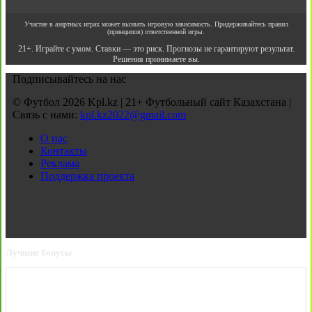
Участие в азартных играх может вызвать игровую зависимость. Придерживайтесь правил
(принципов) ответственной игры.
21+. Играйте с умом. Ставки — это риск. Прогнозы не гарантируют результат.
Решения принимаете вы.
Подписывайтесь на нас
© Футбол 2026 Kpl.kz | 21+ Футбольный сайт Казахстана |
Связь с нами:
kpl.kz2022@gmail.com
О нас
Контакты
Реклама
Поддержка проекта
Лучшие бонусы