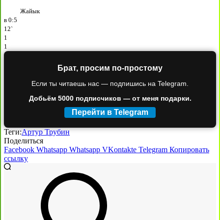
Жайык
в
0:5
12`
1
1
Брат, просим по-простому
Если ты читаешь нас — подпишись на Telegram.
Добьём 5000 подписчиков — от меня подарки.
Перейти в Telegram
Теги:
Артур Трубин
Поделиться
Facebook
Whatsapp
Whatsapp
VKontakte
Telegram
Копировать
ссылку