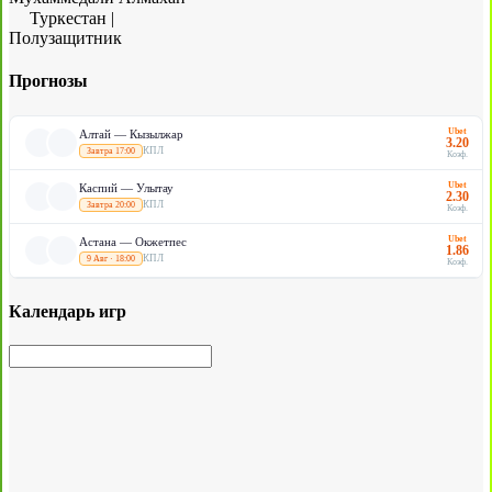
Туркестан
|
Полузащитник
Прогнозы
Ubet
Алтай — Кызылжар
3.20
КПЛ
Завтра 17:00
Коэф.
Ubet
Каспий — Улытау
2.30
КПЛ
Завтра 20:00
Коэф.
Ubet
Астана — Окжетпес
1.86
КПЛ
9 Авг · 18:00
Коэф.
Календарь игр