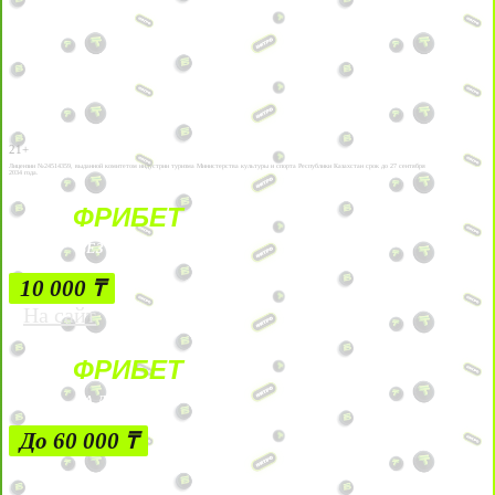
21+
Лицензии №24514359, выданной комитетом индустрии туризма Министерства культуры и спорта Республики Казахстан срок до 27 сентября
2034 года.
ФРИБЕТ
БЕЗ УСЛОВИЙ
10 000 ₸
На сайт
ФРИБЕТ
ЗА ДЕПОЗИТЫ
До 60 000 ₸