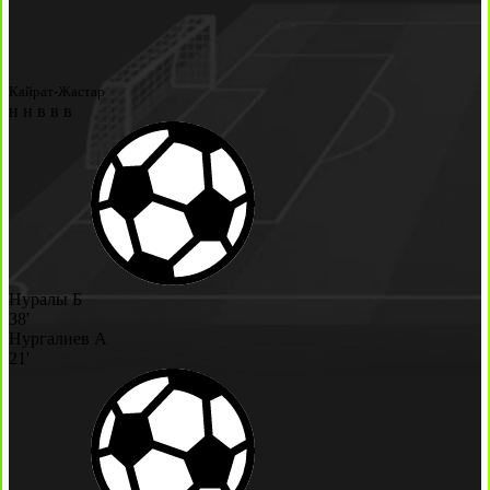
Кайрат-Жастар
н
н
в
в
в
Нуралы Б
38'
Нургалиев А
21'