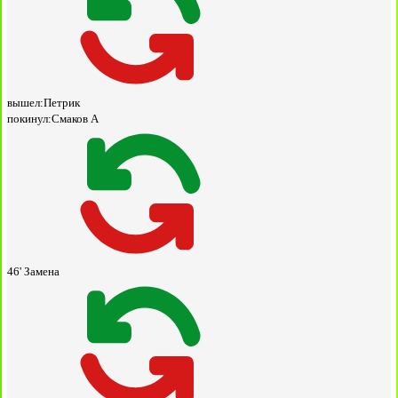
вышел:
Петрик
покинул:
Смаков А
46'
Замена