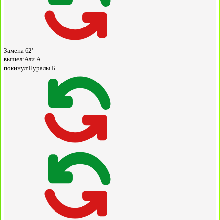
Замена
62'
вышел:
Али А
покинул:
Нуралы Б