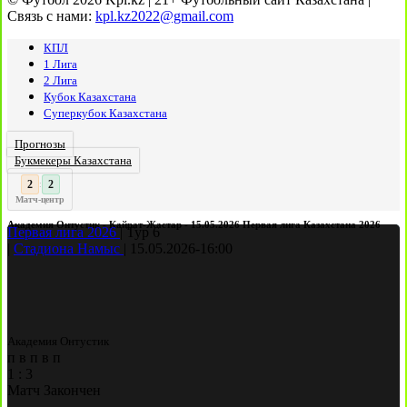
Связь с нами:
kpl.kz2022@gmail.com
КПЛ
1 Лига
2 Лига
Кубок Казахстана
Суперкубок Казахстана
Прогнозы
Букмекеры Казахстана
3
2
:
Матч-центр
Академия Онтустик - Кайрат-Жастар - 15.05.2026 Первая лига Казахстана 2026
Первая лига 2026
|
Тур 6
|
Стадиона Намыс
|
15.05.2026
-
16:00
Академия Онтустик
п
в
п
в
п
1
:
3
Матч Закончен