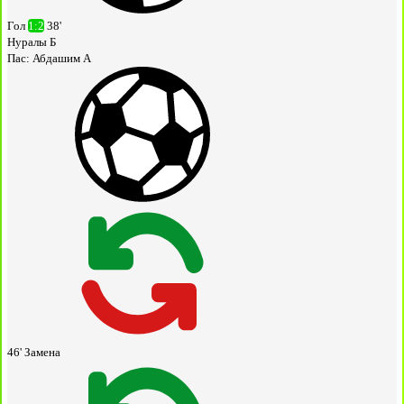
Гол
1:2
38'
Нуралы Б
Пас:
Абдашим А
46'
Замена