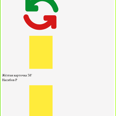
Жёлтая карточка
58'
Насибов Р