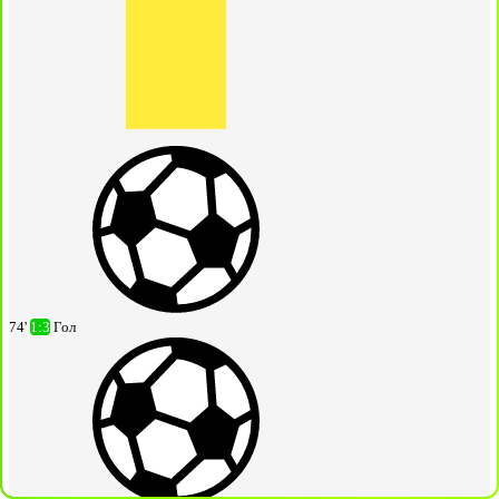
74'
1:3
Гол