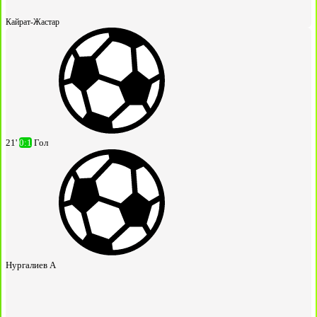
Кайрат-Жастар
21'
0:1
Гол
Нургалиев А