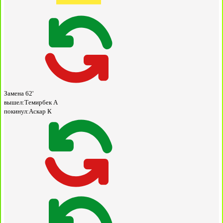
Замена
62'
вышел:
Темирбек А
покинул:
Аскар К