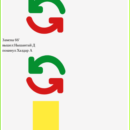
Замена
66'
вышел:
Нышантай Д
покинул:
Халдар А