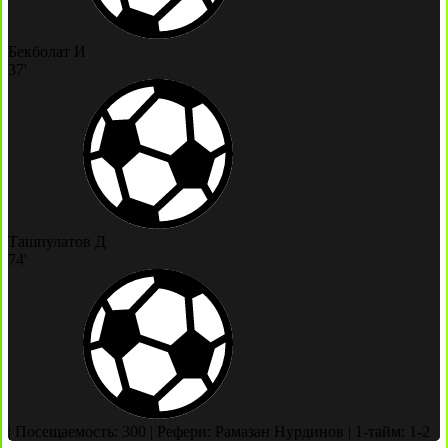
Бекболат И
37'
Ташпулатов Д
74'
|
Посещаемость: 300
|
Рефери: Рамазан Нурдинов
|
1-тайм: 1-2