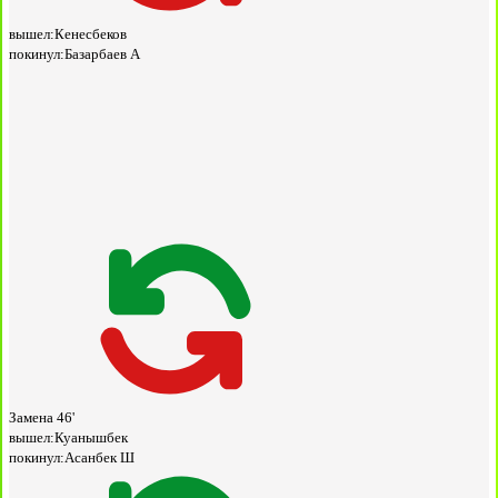
вышел:
Кенесбеков
покинул:
Базарбаев А
Замена
46'
вышел:
Куанышбек
покинул:
Асанбек Ш