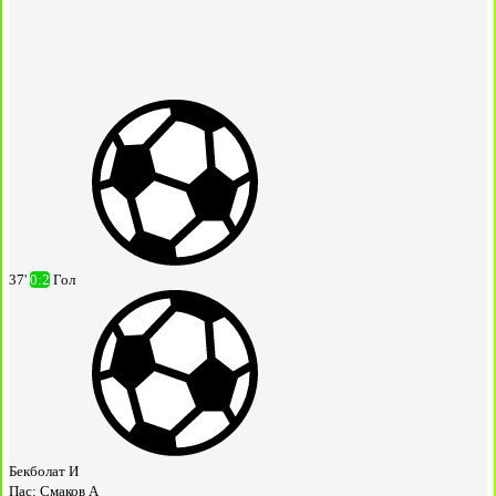
37'
0:2
Гол
Бекболат И
Пас:
Смаков А