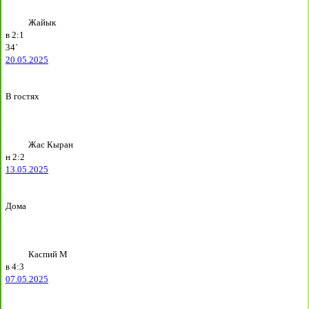
Жайык
в
2:1
34`
20.05.2025
В гостях
Жас Кыран
н
2:2
13.05.2025
Дома
Каспий М
в
4:3
07.05.2025