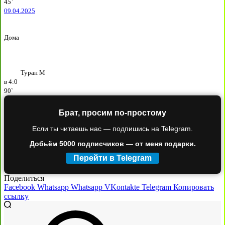
45`
09.04.2025
Дома
Туран М
в
4:0
90`
Брат, просим по-простому
Если ты читаешь нас — подпишись на Telegram.
Добьём 5000 подписчиков — от меня подарки.
Перейти в Telegram
Поделиться
Facebook
Whatsapp
Whatsapp
VKontakte
Telegram
Копировать
ссылку