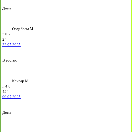
Дома
Ордабасы М
п
0:2
2`
22.07.2025
В гостях
Кайсар М
п
4:0
45`
09.07.2025
Дома