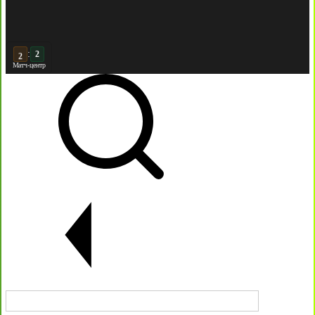
:
3
2
Матч-центр