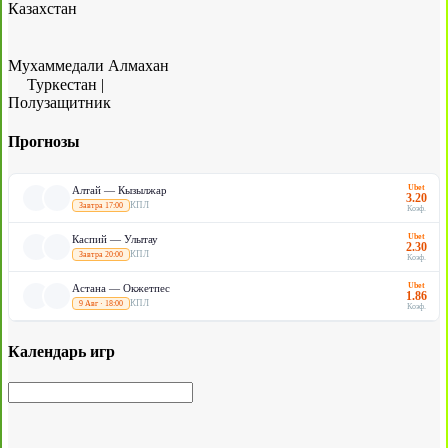
Казахстан
Мухаммедали Алмахан
Туркестан
|
Полузащитник
Прогнозы
Ubet
Алтай — Кызылжар
3.20
КПЛ
Завтра 17:00
Коэф.
Ubet
Каспий — Улытау
2.30
КПЛ
Завтра 20:00
Коэф.
Ubet
Астана — Окжетпес
1.86
КПЛ
9 Авг · 18:00
Коэф.
Календарь игр