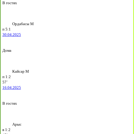
В гостях
Ордабасы М
п
5:1
30.04.2025
Дома
Кайсар М
п
1:2
57`
16.04.2025
В гостях
Арыс
в
1:2