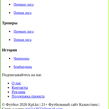
Премьер лига
Первая лига
Тренеры
Премьер лига
Первая лига
История
Чемпионы
Бомбардиры
Подписывайтесь на нас
О нас
Контакты
Реклама
Поддержка проекта
© Футбол 2026 Kpl.kz | 21+ Футбольный сайт Казахстана |
Связь с нами:
kpl.kz2022@gmail.com