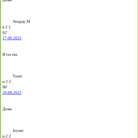
Атырау М
в
2:1
62`
17.09.2025
В гостях
Талас
н
2:2
90`
26.08.2025
Дома
Jeyran
н
2:2