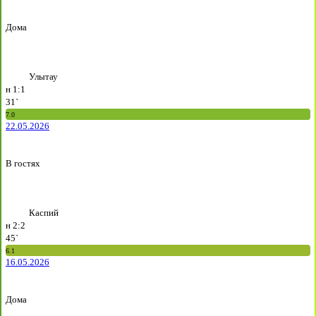
Дома
Улытау
н
1:1
31`
7.0
22.05.2026
В гостях
Каспий
н
2:2
45`
6.1
16.05.2026
Дома