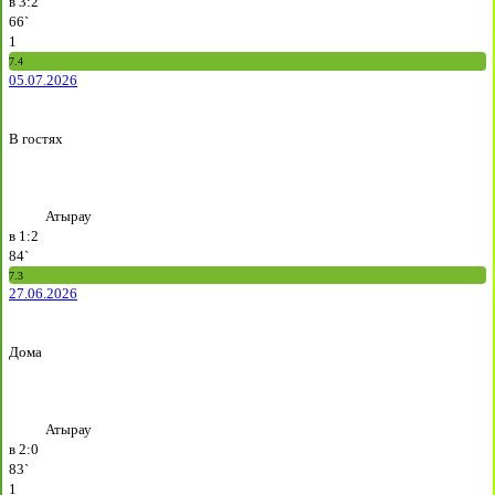
в
3:2
66`
1
7.4
05.07.2026
В гостях
Атырау
в
1:2
84`
7.3
27.06.2026
Дома
Атырау
в
2:0
83`
1