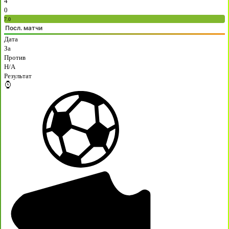
4
0
7.0
Посл. матчи
Дата
За
Против
H/A
Результат