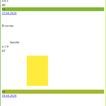
п
0:1
90`
7.0
25.04.2026
В гостях
Актобе
п
1:0
65`
5.8
18.04.2026