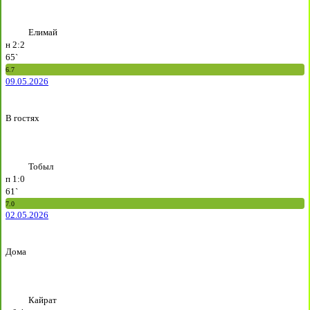
Елимай
н
2:2
65`
6.7
09.05.2026
В гостях
Тобыл
п
1:0
61`
7.0
02.05.2026
Дома
Кайрат