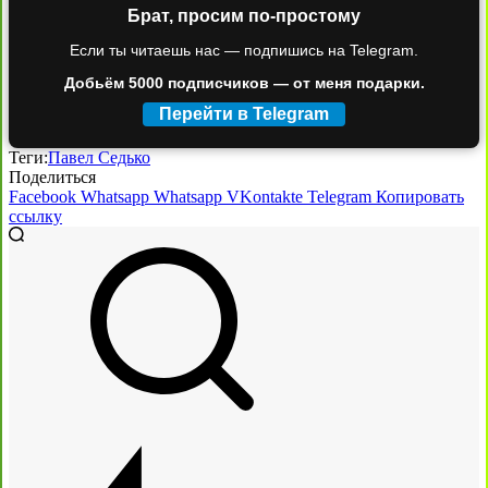
Брат, просим по-простому
Если ты читаешь нас — подпишись на Telegram.
Добьём 5000 подписчиков — от меня подарки.
Перейти в Telegram
Теги:
Павел Седько
Поделиться
Facebook
Whatsapp
Whatsapp
VKontakte
Telegram
Копировать
ссылку