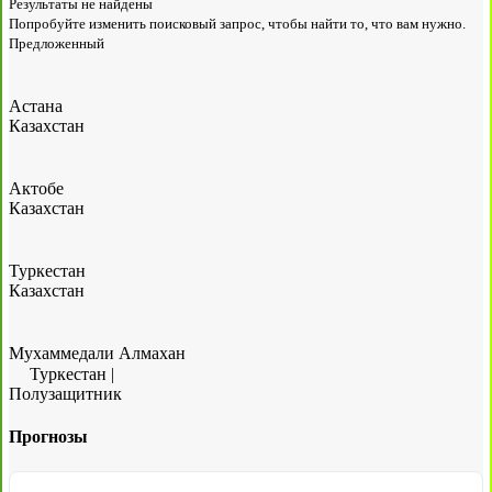
Результаты не найдены
Попробуйте изменить поисковый запрос, чтобы найти то, что вам нужно.
Предложенный
Астана
Казахстан
Актобе
Казахстан
Туркестан
Казахстан
Мухаммедали Алмахан
Туркестан
|
Полузащитник
Прогнозы