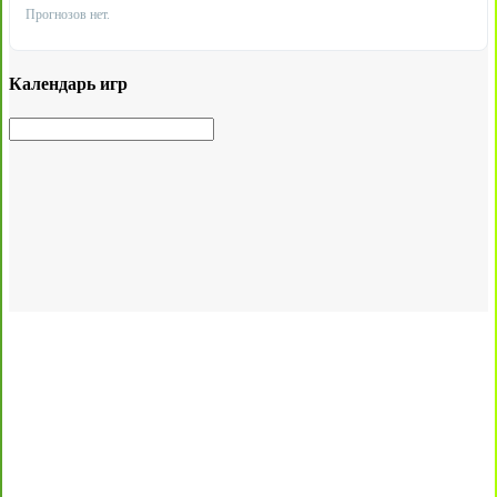
Прогнозов нет.
Календарь игр