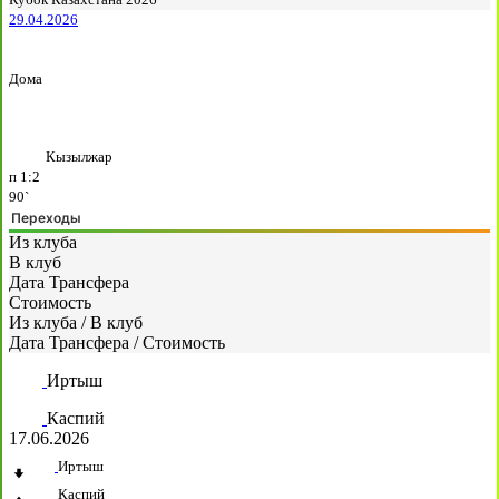
29.04.2026
Дома
Кызылжар
п
1:2
90`
Переходы
Из клуба
В клуб
Дата Трансфера
Стоимость
Из клуба
/
В клуб
Дата Трансфера
/
Стоимость
Иртыш
Каспий
17.06.2026
Иртыш
Каспий