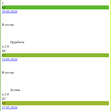
1
8.3
20.06.2026
В гостях
Ордабасы
п
2:0
66`
6.7
14.06.2026
В гостях
Астана
п
2:0
45`
6.0
27.05.2026