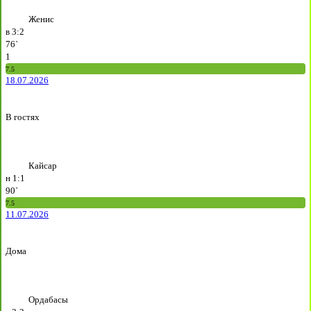
Женис
в
3:2
76`
1
7.5
18.07.2026
В гостях
Кайсар
н
1:1
90`
7.5
11.07.2026
Дома
Ордабасы