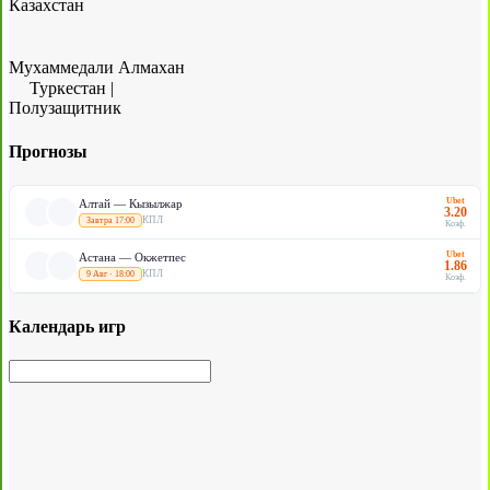
Казахстан
Мухаммедали Алмахан
Туркестан
|
Полузащитник
Прогнозы
Ubet
Алтай — Кызылжар
3.20
КПЛ
Завтра 17:00
Коэф.
Ubet
Астана — Окжетпес
1.86
КПЛ
9 Авг · 18:00
Коэф.
Календарь игр