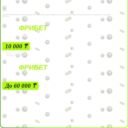
21+
Лицензии №24514359, выданной комитетом индустрии туризма Министерства культуры и спорта Республики Казахстан срок до 27 сентября
2034 года.
ФРИБЕТ
БЕЗ УСЛОВИЙ
10 000 ₸
На сайт
ФРИБЕТ
ЗА ДЕПОЗИТЫ
До 60 000 ₸