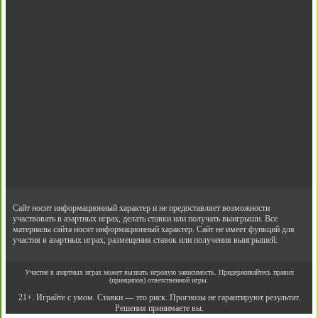
Сайт носит информационный характер и не предоставляет возможности
участвовать в азартных играх, делать ставки или получать выигрыши. Все
материалы сайта носят информационный характер. Сайт не имеет функций для
участия в азартных играх, размещения ставок или получения выигрышей.
Участие в азартных играх может вызвать игровую зависимость. Придерживайтесь правил
(принципов) ответственной игры.
21+. Играйте с умом. Ставки — это риск. Прогнозы не гарантируют результат.
Решения принимаете вы.