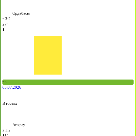
Ордабасы
в
3:2
27`
1
7.5
05.07.2026
В гостях
Атырау
в
1:2
11`