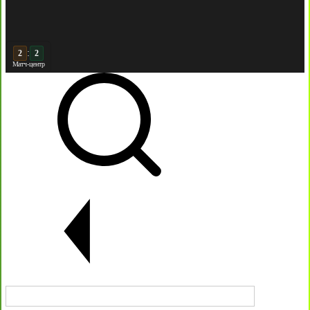
:
3
2
Матч-центр