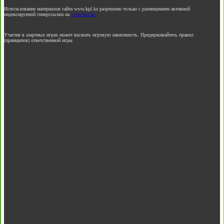
Использование материалов сайта www.kpl.kz разрешено только с размещением активной
индексируемой гиперссылки на
www.kpl.kz
Участие в азартных играх может вызвать игровую зависимость. Придерживайтесь правил
(принципов) ответственной игры.