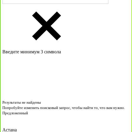
Введите минимум 3 символа
Результаты не найдены
Попробуйте изменить поисковый запрос, чтобы найти то, что вам нужно.
Предложенный
Астана