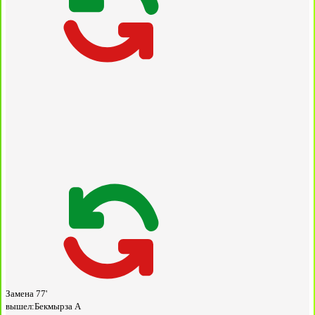
Замена
77'
вышел:
Бекмырза А