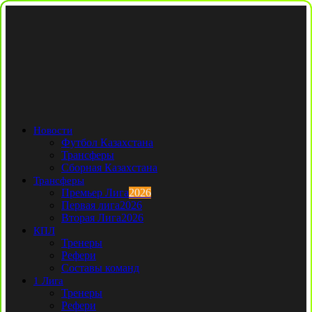
Новости
Футбол Казахстана
Трансферы
Сборная Казахстана
Трансферы
Премьер Лига
2026
Первая лига
2026
Вторая Лига
2026
КПЛ
Тренеры
Рефери
Составы команд
1 Лига
Тренеры
Рефери