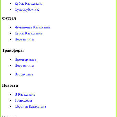
Кубок Казахстана
Суперкубок РК
Футзал
Чемпионат Казахстана
Кубок Казахстана
Первая лига
Трансферы
Премьер лига
Первая лига
Вторая лига
Новости
В Казахстане
Трансферы
Сборная Казахстана