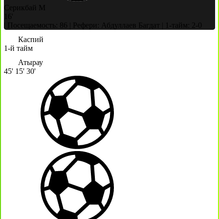
Серикбай М
16'
|
Посещаемость: 86
|
Рефери: Абдуллаев Багдат
|
1-тайм: 2-0
Каспий
1-й тайм
Атырау
45'
15'
30'