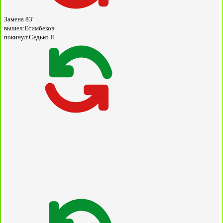
Замена
83'
вышел:
Есимбеков
покинул:
Седько П