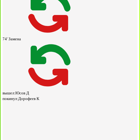
74'
Замена
вышел:
Юсов Д
покинул:
Дорофеев К