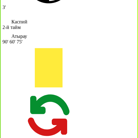
3'
Каспий
2-й тайм
Атырау
90'
60'
75'