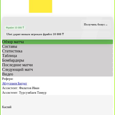
Получить бонус
→
Фрибет 10 000 ₸
Ubet дарит новым игрокам фрибет 10 000 ₸
Обзор матча
Составы
Статистика
Таблица
Бомбардиры
Последние матчи
Следующий матч
Видео
Рефери:
Абдуллаев Багдат
Ассистент:
Филатов Иван
Ассистент:
Турсумбаев Тимур
Каспий