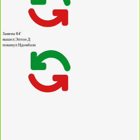
Замена
84'
вышел:
Эптон Д
покинул:
Ндомбази