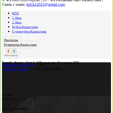
Связь с нами:
kpl.kz2022@gmail.com
КПЛ
1 Лига
2 Лига
Кубок Казахстана
Суперкубок Казахстана
Прогнозы
Букмекеры Казахстана
2
:
Матч-центр
Каспий - Атырау - Счет 2 : 0 Премьер лига Казахстана 2026
Премьер лига 2026
|
Тур 15
|
Кайсар Арена
|
27.06.2026
-
20:00
Каспий
п
н
п
п
п
2
:
0
Матч Закончен