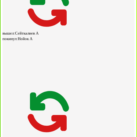
вышел:
Сейткалиев А
покинул:
Нойок А