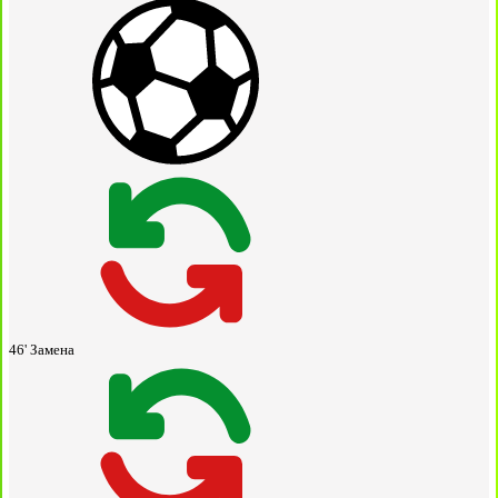
46'
Замена