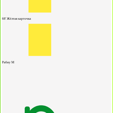
68'
Жёлтая карточка
Рабиу М