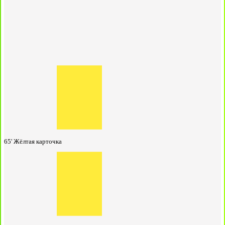
65'
Жёлтая карточка