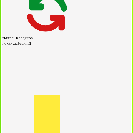
вышел:
Черединов
покинул:
Зорич Д