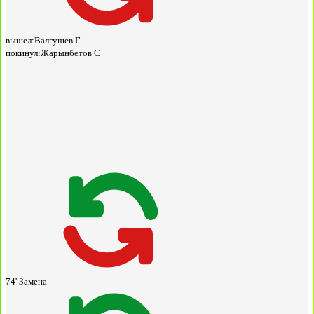
вышел:
Валгушев Г
покинул:
Жарынбетов С
74'
Замена