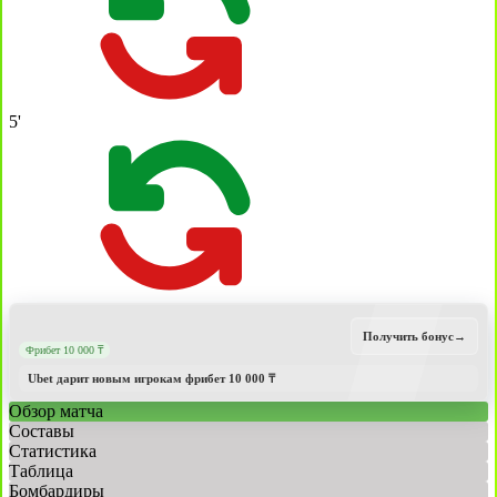
5'
Получить бонус
→
Фрибет 10 000 ₸
Ubet дарит новым игрокам фрибет 10 000 ₸
Обзор матча
Составы
Статистика
Таблица
Бомбардиры