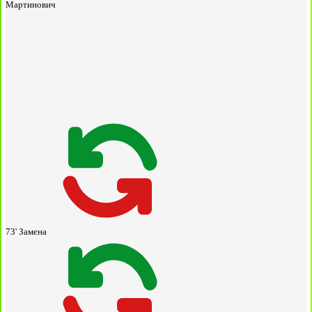
Мартинович
73'
Замена