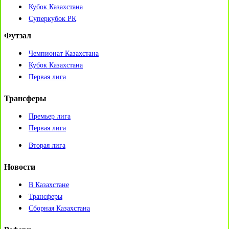
Кубок Казахстана
Суперкубок РК
Футзал
Чемпионат Казахстана
Кубок Казахстана
Первая лига
Трансферы
Премьер лига
Первая лига
Вторая лига
Новости
В Казахстане
Трансферы
Сборная Казахстана