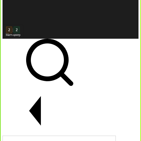
:
2
Матч-центр