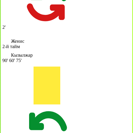
2'
Женис
2-й тайм
Кызылжар
90'
60'
75'