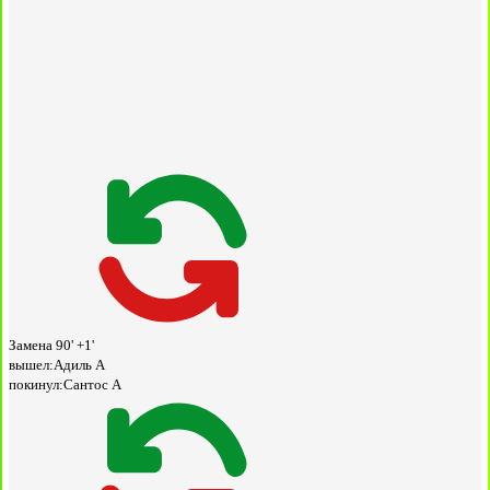
Замена
90' +1'
вышел:
Адиль А
покинул:
Сантос А