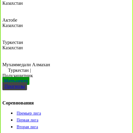
Казахстан
Актобе
Казахстан
Туркестан
Казахстан
Мухаммедали Алмахан
Туркестан
|
Полузащитник
Матч-центр
Прогнозы
Соревнования
Премьер лига
Первая лига
Вторая лига