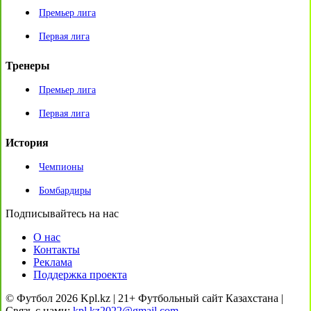
Премьер лига
Первая лига
Тренеры
Премьер лига
Первая лига
История
Чемпионы
Бомбардиры
Подписывайтесь на нас
О нас
Контакты
Реклама
Поддержка проекта
© Футбол 2026 Kpl.kz | 21+ Футбольный сайт Казахстана |
Связь с нами:
kpl.kz2022@gmail.com