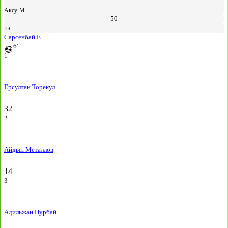
Аксу-М
50
пз
Сарсенбай Е
6'
1
Ерсултан Торекул
32
2
Айдын Металлов
14
3
Адильжан Нурбай