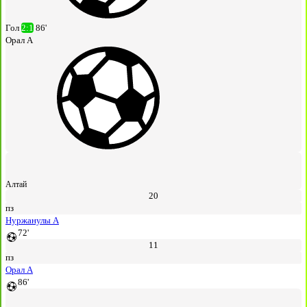
Гол
2:1
86'
Орал А
Алтай
20
пз
Нуржанулы А
72'
11
пз
Орал А
86'