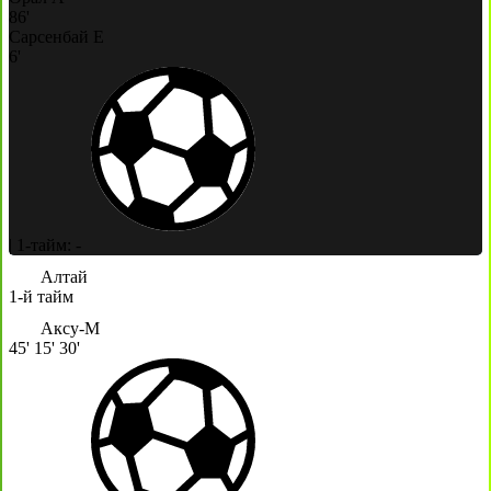
86'
Сарсенбай Е
6'
|
1-тайм: -
Алтай
1-й тайм
Аксу-М
45'
15'
30'