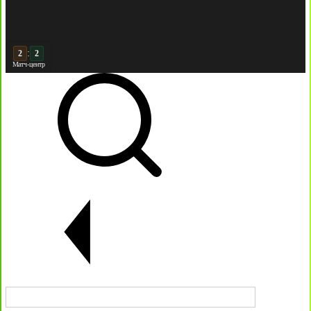
:
3
Матч-центр