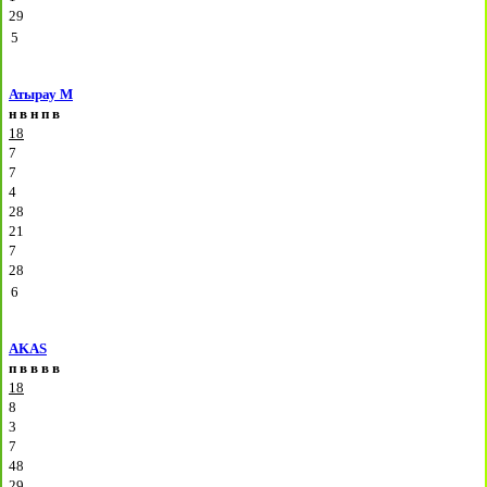
29
5
Атырау М
н
в
н
п
в
18
7
7
4
28
21
7
28
6
AKAS
п
в
в
в
в
18
8
3
7
48
29