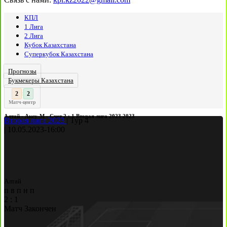
КПЛ
1 Лига
2 Лига
Кубок Казахстана
Суперкубок Казахстана
Прогнозы
Букмекеры Казахстана
3
:
Матч-центр
Алтай - Аксу-М - Счет 2 : 1 Вторая лига 2023 2023
Вторая лига 2023
|
Тур 4
|
10.05.2023
-
16:00
Алтай
п
в
п
н
п
2
:
1
Матч Закончен