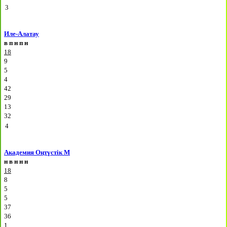
3
Иле-Алатау
в
п
н
п
н
18
9
5
4
42
29
13
32
4
Академия Оңтүстік М
н
в
н
н
н
18
8
5
5
37
36
1