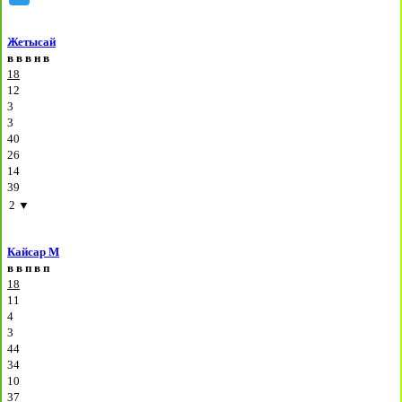
Жетысай
в
в
в
н
в
18
12
3
3
40
26
14
39
2
▼
Кайсар М
в
в
п
в
п
18
11
4
3
44
34
10
37