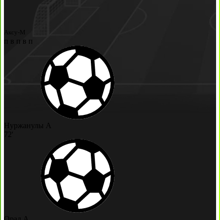
Аксу-М
п
в
п
в
п
Нуржанулы А
72'
Орал А