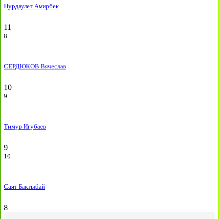
Нурдаулет Амирбек
11
8
СЕРДЮКОВ Вячеслав
10
9
Тимур Игубаев
9
10
Саят Бактыбай
8