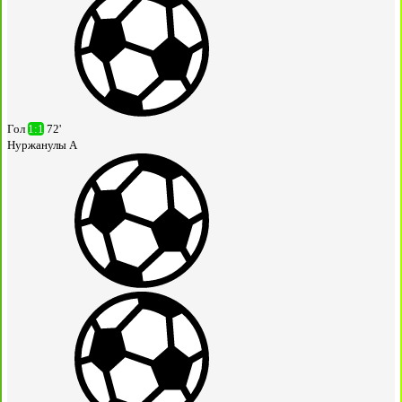
Гол
1:1
72'
Нуржанулы А