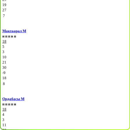
19
27
7
Мактаарал М
н
п
п
в
п
18
5
3
10
21
30
-9
18
8
Ордабасы М
п
п
п
п
н
18
4
3
11