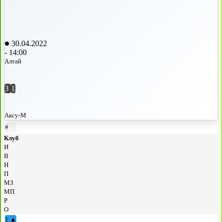
30.04.2022
-
14:00
Алтай
3
1
Аксу-М
#
Клуб
И
В
Н
П
МЗ
МП
Р
О
1
▲