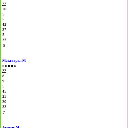
22
10
5
7
42
37
5
35
6
Мактаарал М
п
н
н
н
в
22
8
9
5
45
25
20
33
7
Атырау М