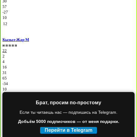
30
57
-27
10
12
Кызыл-Жар М
н
п
п
п
п
22
2
4
16
31
65
-34
10
Брат, просим по-простому
Если ты читаешь нас — подпишись на Telegram.
Добьём 5000 подписчиков — от меня подарки.
Перейти в Telegram