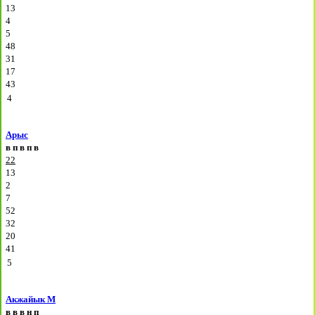
13
4
5
48
31
17
43
4
Арыс
в
п
в
п
в
22
13
2
7
52
32
20
41
5
Акжайык М
в
в
в
н
п