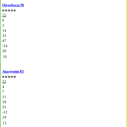
Ордабасы М
п
п
п
п
в
22
6
2
14
33
47
-14
20
10
Академия 05
п
п
н
п
н
22
4
7
11
19
31
-12
19
11