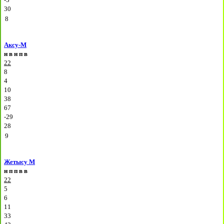
30
8
Аксу-М
н
в
н
п
в
22
8
4
10
38
67
-29
28
9
Жетысу М
н
п
п
в
в
22
5
6
11
33