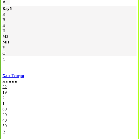
#
Клуб
И
В
Н
П
МЗ
МП
Р
О
1
Хан-Тенгри
н
в
н
в
в
22
19
2
1
60
20
40
59
2