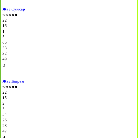
Жас Сункар
в
в
в
в
п
22
16
1
5
65
33
32
49
3
Жас Кыран
в
п
в
п
н
22
15
2
5
54
26
28
47
4