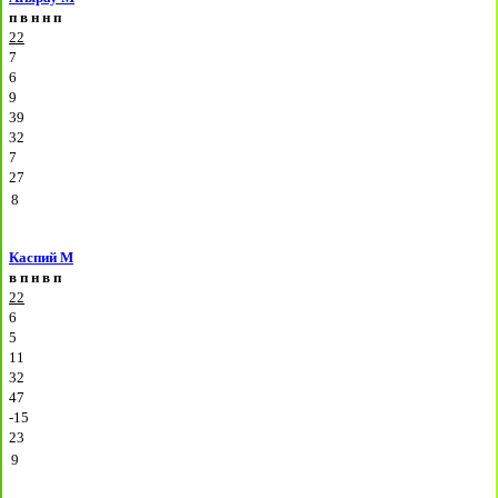
п
в
н
н
п
22
7
6
9
39
32
7
27
8
Каспий М
в
п
н
в
п
22
6
5
11
32
47
-15
23
9