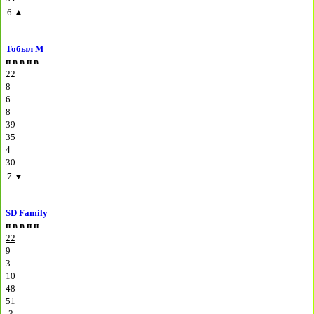
6
▲
Тобыл М
п
в
в
н
в
22
8
6
8
39
35
4
30
7
▼
SD Family
п
в
в
п
н
22
9
3
10
48
51
-3