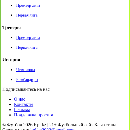
Премьер лига
Первая лига
Тренеры
Премьер лига
Первая лига
История
Чемпионы
Бомбардиры
Подписывайтесь на нас
О нас
Контакты
Реклама
Поддержка проекта
© Футбол 2026 Kpl.kz | 21+ Футбольный сайт Казахстана |
Связь с нами:
kpl.kz2022@gmail.com