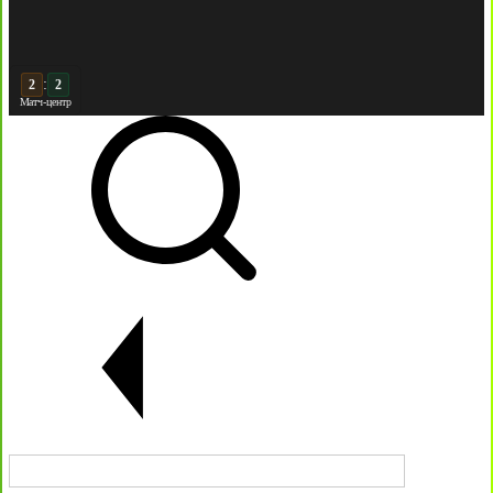
:
3
2
Матч-центр