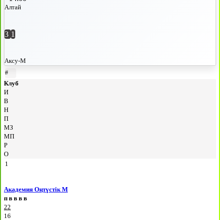
Алтай
3
1
Аксу-М
#
Клуб
И
В
Н
П
МЗ
МП
Р
О
1
Академия Оңтүстік М
п
в
в
в
в
22
16