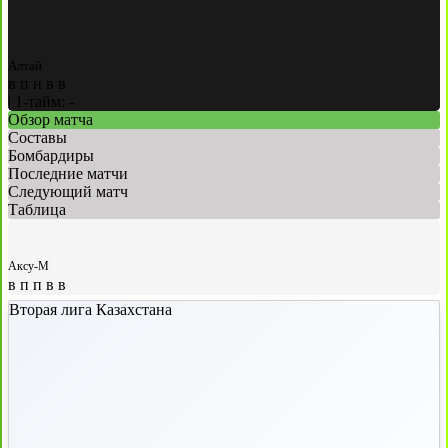
Алтай
в
п
н
в
в
|
1-тайм: -
Обзор матча
Составы
Бомбардиры
Последние матчи
Следующий матч
Таблица
Аксу-М
в
п
п
в
в
Вторая лига Казахстана