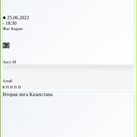
25.06.2022
-
18:30
Жас Кыран
6
2
Аксу-М
Алтай
в
п
п
п
п
Вторая лига Казахстана