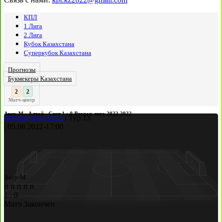
КПЛ
1 Лига
2 Лига
Кубок Казахстана
Суперкубок Казахстана
Прогнозы
Букмекеры Казахстана
3
2
:
Матч-центр
Аксу-М - Алтай - Счет 1 : 0 Вторая лига 2022 2022
Вторая лига 2022
|
Тур 13
|
05.08.2022
-
17:00
Аксу-М
п
п
п
п
н
1
:
0
Матч Закончен