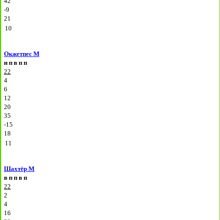
42
-9
21
10
Окжетпес М
н
п
в
п
п
22
4
6
12
20
35
-15
18
11
Шахтёр М
в
п
п
в
п
22
2
4
16