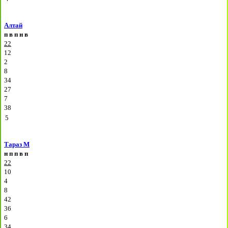
Алтай
п
в
п
н
в
22
12
2
8
34
27
7
38
5
Тараз М
н
п
п
в
п
22
10
4
8
42
36
6
34