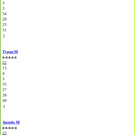
3
3
54
29
25
51
2
Туран М
в
н
в
в
в
22
15
4
3
55
27
28
49
3
Актобе М
в
в
п
в
н
22