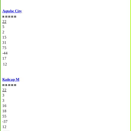
Aqtobe City
в
п
п
п
п
22
5
2
15
31
75
-44
17
12
Кайсар М
п
в
п
н
п
22
3
3
16
18
55
-37
12