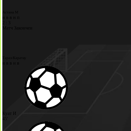
Астана М
н
в
в
н
п
2
:
3
Матч Закончен
Тараз-Каратау
н
в
в
н
в
Куат И
45'