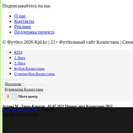
Подписывайтесь на нас
О нас
Контакты
Реклама
Поддержка проекта
© Футбол 2026 Kpl.kz | 21+ Футбольный сайт Казахстана | Связ
КПЛ
1 Лига
2 Лига
Кубок Казахстана
Суперкубок Казахстана
Прогнозы
Букмекеры Казахстана
Матч-центр
2
2
:
Астана М - Тараз-Каратау - 01.07.2022 Первая лига Казахстана 2022
Первая лига 2022
|
Тур 10
|
01.07.2022
-
16:00