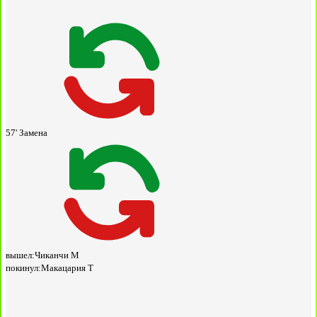
57'
Замена
вышел:
Чиканчи М
покинул:
Макацария Т