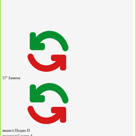
57'
Замена
вышел:
Подио П
покинул:
Саулет А