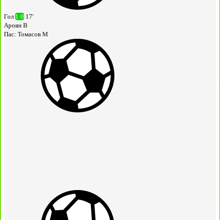
Гол
1:0
17'
Ароян В
Пас:
Томасов М