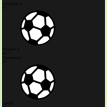
Аймбетов А
27'
Астанов Э
90'+7'
Пернамбуку
39'
Граф И