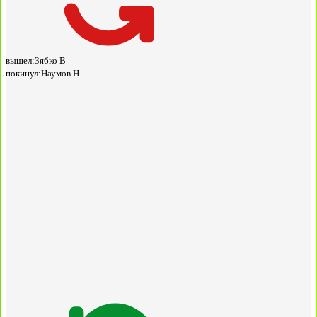
вышел:
Зябко В
покинул:
Наумов Н