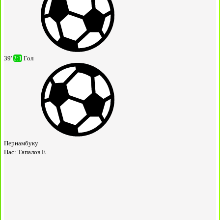
39'
2:1
Гол
Пернамбуку
Пас:
Тапалов Е