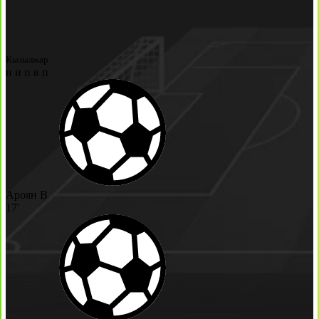
Кызылжар
н
н
п
в
п
Ароян В
17'