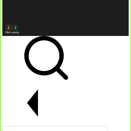
:
3
2
Матч-центр