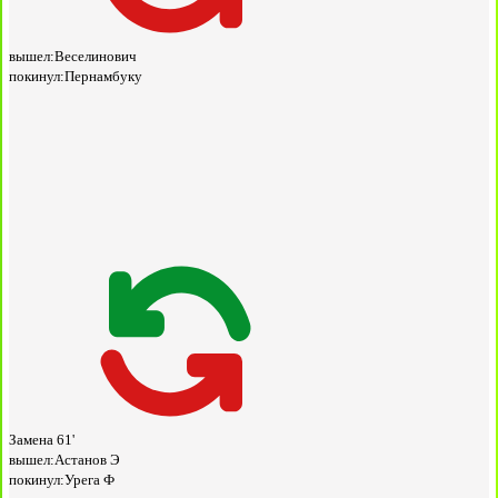
вышел:
Веселинович
покинул:
Пернамбуку
Замена
61'
вышел:
Астанов Э
покинул:
Урега Ф