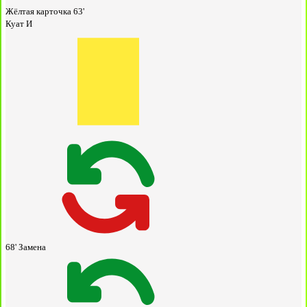
Жёлтая карточка
63'
Куат И
68'
Замена