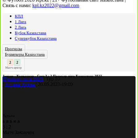
Связь с нами:
kpl.kz2022@gmail.com
КПЛ
1 Лига
2 Лига
Кубок Казахстана
Суперкубок Казахстана
Прогнозы
Букмекеры Казахстана
3
2
:
Матч-центр
Астана - Кызылжар - Счет 3 : 2 Премьер лига Казахстана 2023
Премьер лига 2023
|
Тур 10
|
Астана-Арена
|
20.05.2023
-
19:00
Астана
в
в
в
н
в
3
:
2
Матч Закончен