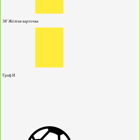
38'
Жёлтая карточка
Граф И