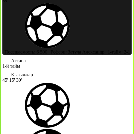
89'
|
Посещаемость: 6 500
|
Рефери: Затула Александр
|
1-тайм: 2-1
Астана
1-й тайм
Кызылжар
45'
15'
30'