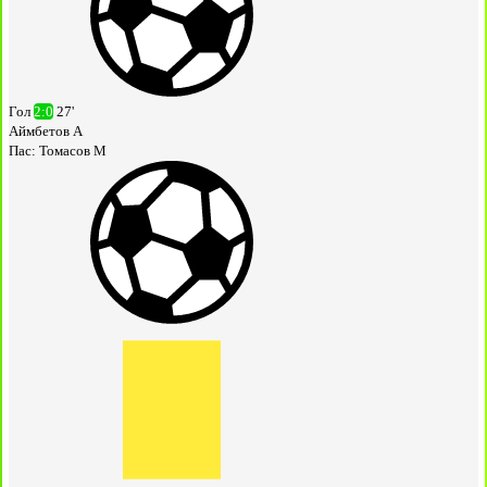
Гол
2:0
27'
Аймбетов А
Пас:
Томасов М