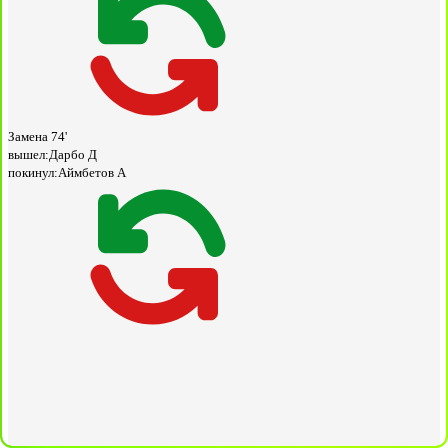
Замена
74'
вышел:
Дарбо Д
покинул:
Аймбетов А