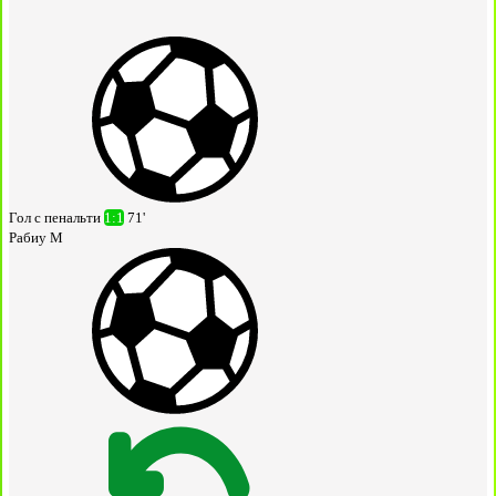
Гол с пенальти
1:1
71'
Рабиу М