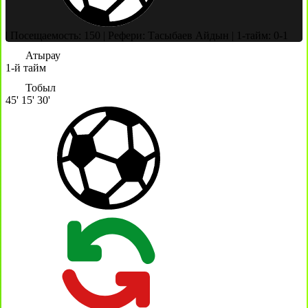
|
Посещаемость: 150
|
Рефери: Тасыбаев Айдын
|
1-тайм: 0-1
Атырау
1-й тайм
Тобыл
45'
15'
30'