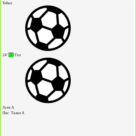
Тобыл
24'
0:1
Гол
Зуев А
Пас:
Талал А