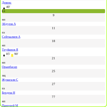
Девенс
40'
6.6
9
нп
Абдулла А
11
пз
Сейткалиев А
18
нп
Труфанов Я
85'
90'
21
нп
Орынбасар
25
зщ
Жумагали С
27
пз
Бердеш Н
77
нп
Пангерей М