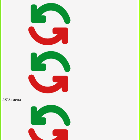
58'
Замена