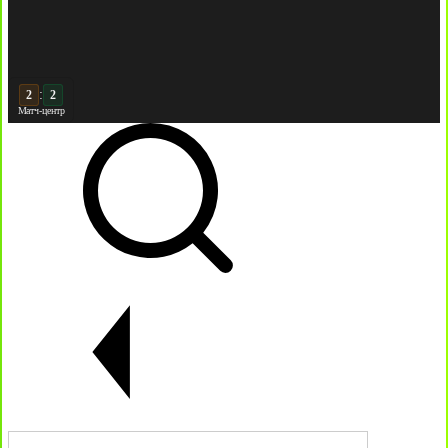
:
3
2
Матч-центр