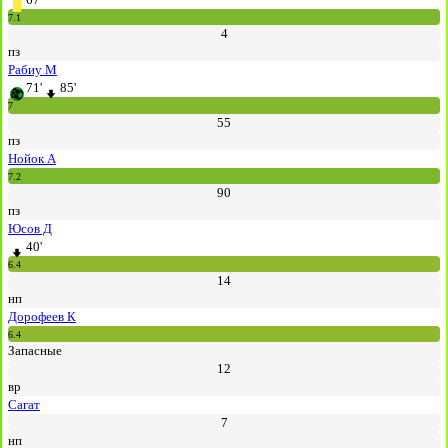
7.1
4
пз
Рабиу М
71'
85'
7
55
пз
Нойок А
7.2
90
пз
Юсов Д
40'
6.4
14
нп
Дорофеев К
6.4
Запасные
12
вр
Сагат
7
нп