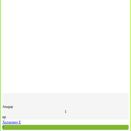
Атырау
1
вр
Хаткевич Е
7