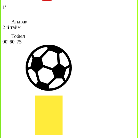
1'
Атырау
2-й тайм
Тобыл
90'
60'
75'