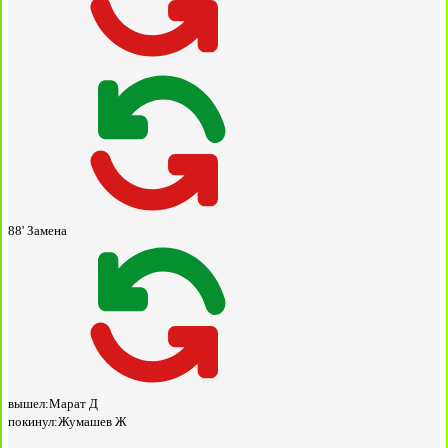
88'
Замена
вышел:
Марат Д
покинул:
Жумашев Ж