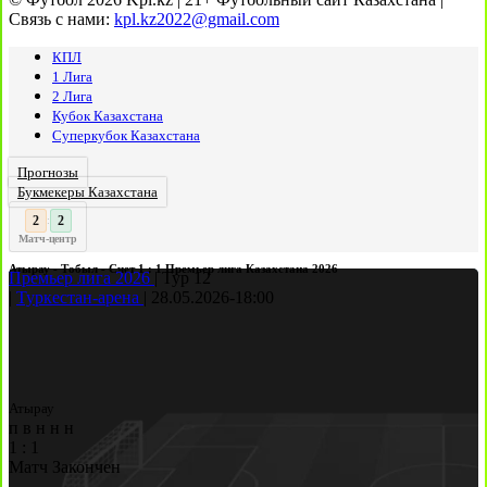
Связь с нами:
kpl.kz2022@gmail.com
КПЛ
1 Лига
2 Лига
Кубок Казахстана
Суперкубок Казахстана
Прогнозы
Букмекеры Казахстана
3
2
:
Матч-центр
Атырау - Тобыл - Счет 1 : 1 Премьер лига Казахстана 2026
Премьер лига 2026
|
Тур 12
|
Туркестан-арена
|
28.05.2026
-
18:00
Атырау
п
в
н
н
н
1
:
1
Матч Закончен