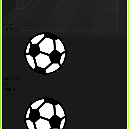
Тобыл
п
в
п
п
п
Рабиу М
71'
Зуев А
24'