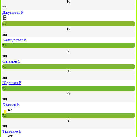
10
пз
Джуматов Р
6.7
17
зщ
Калмуратов К
7.4
5
зщ
Сатанов С
7.2
6
зщ
Юденков Р
7.7
78
зщ
Хвалько Е
62'
7.1
2
зщ
Ткаченко Е
67'