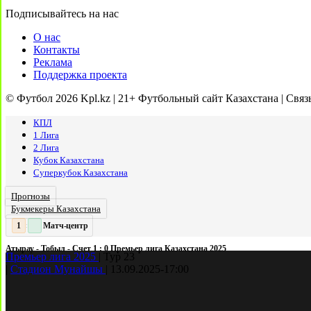
Подписывайтесь на нас
О нас
Контакты
Реклама
Поддержка проекта
© Футбол 2026 Kpl.kz | 21+ Футбольный сайт Казахстана | Связ
КПЛ
1 Лига
2 Лига
Кубок Казахстана
Суперкубок Казахстана
Прогнозы
Букмекеры Казахстана
Матч-центр
2
2
:
Атырау - Тобыл - Счет 1 : 0 Премьер лига Казахстана 2025
Премьер лига 2025
|
Тур 23
|
Стадион Мунайшы
|
13.09.2025
-
17:00