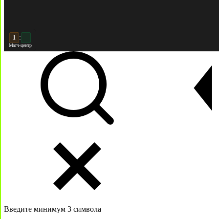
:
2
2
Матч-центр
Введите минимум 3 символа