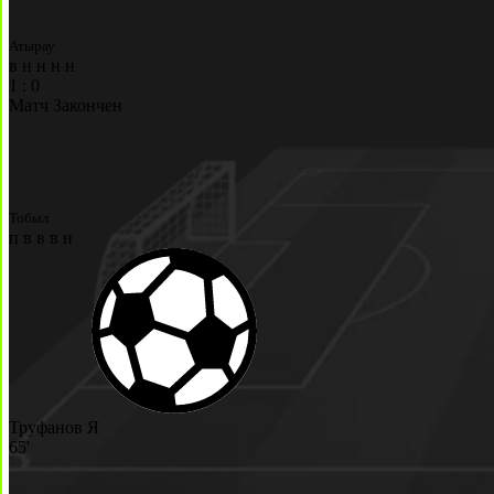
Атырау
в
н
н
н
н
1
:
0
Матч Закончен
Тобыл
п
в
в
в
н
Труфанов Я
65'