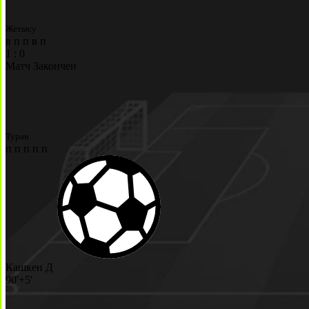
Жетысу
в
п
п
в
п
1
:
0
Матч Закончен
Туран
п
п
п
п
п
Кашкен Д
90'+5'