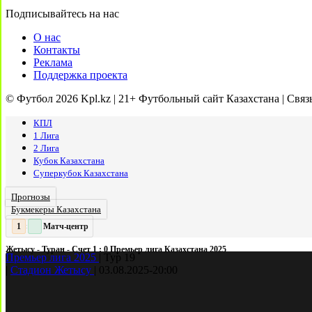
Подписывайтесь на нас
О нас
Контакты
Реклама
Поддержка проекта
© Футбол 2026 Kpl.kz | 21+ Футбольный сайт Казахстана | Связ
КПЛ
1 Лига
2 Лига
Кубок Казахстана
Суперкубок Казахстана
Прогнозы
Букмекеры Казахстана
Матч-центр
2
2
:
Жетысу - Туран - Счет 1 : 0 Премьер лига Казахстана 2025
Премьер лига 2025
|
Тур 19
|
Стадион Жетысу
|
03.08.2025
-
20:00