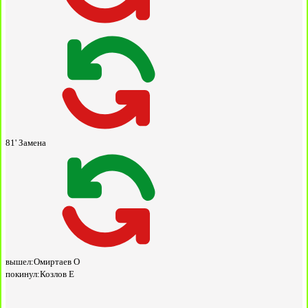
81'
Замена
вышел:
Омиртаев О
покинул:
Козлов Е