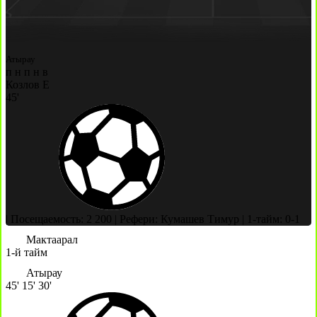
Атырау
п
н
п
н
в
Козлов Е
45'
|
Посещаемость: 2 200
|
Рефери: Кумашев Тимур
|
1-тайм: 0-1
Мактаарал
1-й тайм
Атырау
45'
15'
30'