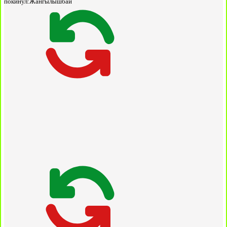
покинул:
Жангылышбай