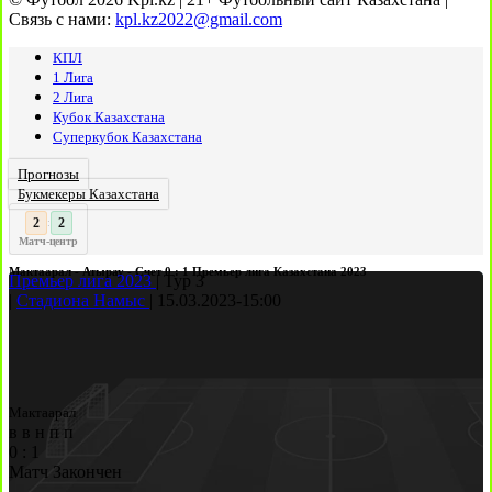
Связь с нами:
kpl.kz2022@gmail.com
КПЛ
1 Лига
2 Лига
Кубок Казахстана
Суперкубок Казахстана
Прогнозы
Букмекеры Казахстана
3
2
:
Матч-центр
Мактаарал - Атырау - Счет 0 : 1 Премьер лига Казахстана 2023
Премьер лига 2023
|
Тур 3
|
Стадиона Намыс
|
15.03.2023
-
15:00
Мактаарал
в
в
н
п
п
0
:
1
Матч Закончен