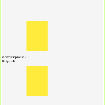
Жёлтая карточка
79'
Пайруз Ж