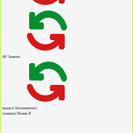
46'
Замена
вышел:
Антанавичюс
покинул:
Новак Я