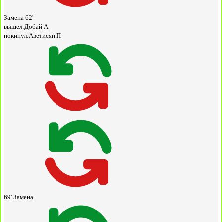
Замена
62'
вышел:
Добай А
покинул:
Аветисян П
69'
Замена