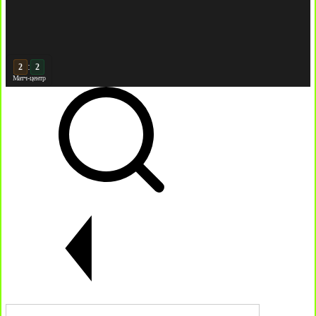
:
3
2
Матч-центр