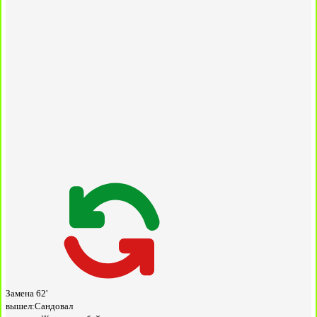
Замена
62'
вышел:
Сандовал