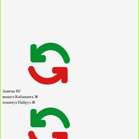
Замена
80'
вышел:
Кабананга Ж
покинул:
Пайруз Ж