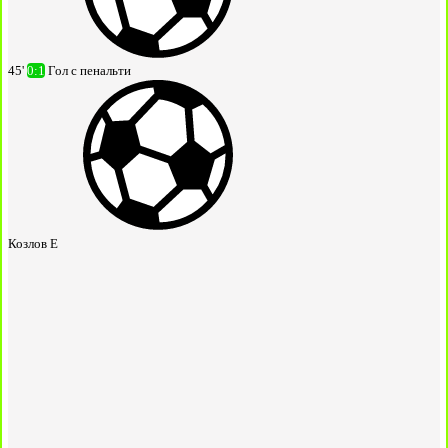
45'
0:1
Гол с пенальти
Козлов Е