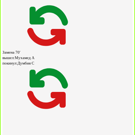
Замена
70'
вышел:
Мухамед А
покинул:
Думбия С