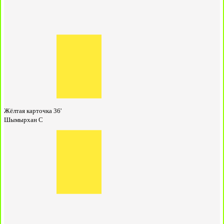
Жёлтая карточка
36'
Шымырхан С