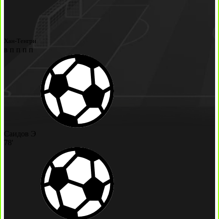
Хан-Тенгри
в
п
п
п
п
Саидов Э
78'