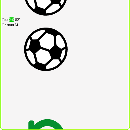
Гол
2:0
82'
Галкин М