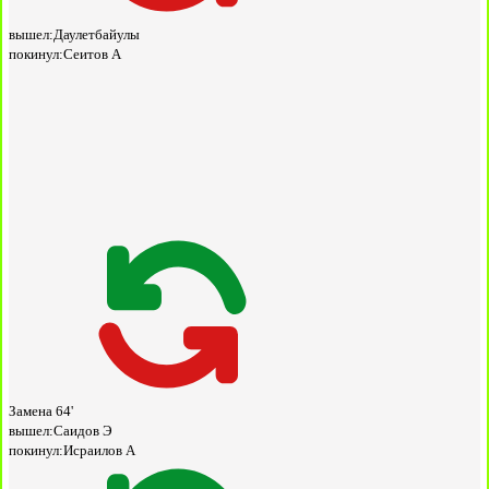
вышел:
Даулетбайулы
покинул:
Сеитов А
Замена
64'
вышел:
Саидов Э
покинул:
Исраилов А