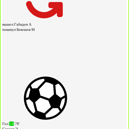
вышел:
Габиден А
покинул:
Бекешов М
Гол
1:0
78'
Саидов Э