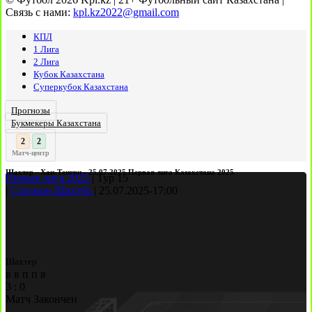
Связь с нами:
kpl.kz2022@gmail.com
КПЛ
1 Лига
2 Лига
Кубок Казахстана
Суперкубок Казахстана
Прогнозы
Букмекеры Казахстана
3
2
:
Матч-центр
Шахтер - Хан-Тенгри - 25.07.2025 Первая лига Казахстана 2025
Первая лига 2025
|
Тур 15
|
Стадион Шахтёр
|
25.07.2025
-
17:00
Шахтер
в
в
п
п
в
3
:
0
Матч Закончен