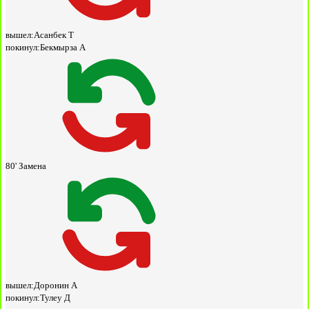
вышел:
Асанбек Т
покинул:
Бекмырза А
80'
Замена
вышел:
Доронин А
покинул:
Тулеу Д