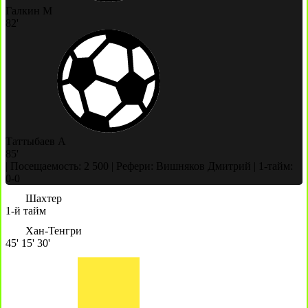
Галкин М
82'
Таттыбаев А
85'
|
Посещаемость: 2 500
|
Рефери: Вишняков Дмитрий
|
1-тайм:
0-0
Шахтер
1-й тайм
Хан-Тенгри
45'
15'
30'