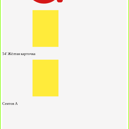
54'
Жёлтая карточка
Сеитов А