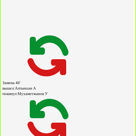
Замена
46'
вышел:
Алтынхан А
покинул:
Мухаметжанов У