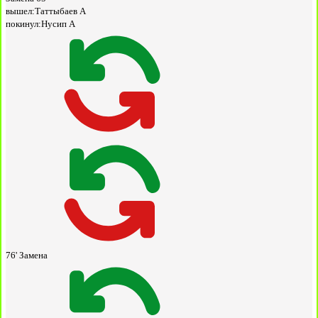
вышел:
Таттыбаев А
покинул:
Нусип А
76'
Замена