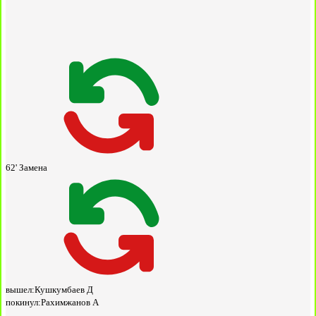
62'
Замена
вышел:
Кушкумбаев Д
покинул:
Рахимжанов А