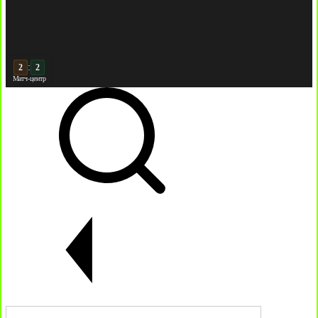
:
3
2
Матч-центр