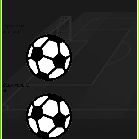
Ордабасы М
н
в
в
п
в
Жахмуров С
60'