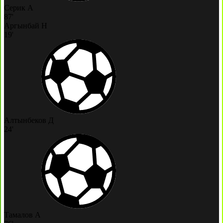
Серик А
87'
Аргынбай Н
19'
Алтынбеков Д
24'
Тамалов А