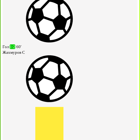
Гол
1:2
60'
Жахмуров С