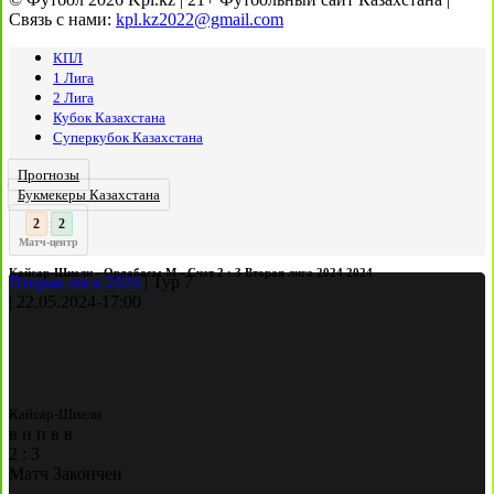
Связь с нами:
kpl.kz2022@gmail.com
КПЛ
1 Лига
2 Лига
Кубок Казахстана
Суперкубок Казахстана
Прогнозы
Букмекеры Казахстана
3
2
:
Матч-центр
Кайсар-Шиели - Ордабасы М - Счет 2 : 3 Вторая лига 2024 2024
Вторая лига 2024
|
Тур 7
|
22.05.2024
-
17:00
Кайсар-Шиели
в
н
п
в
в
2
:
3
Матч Закончен