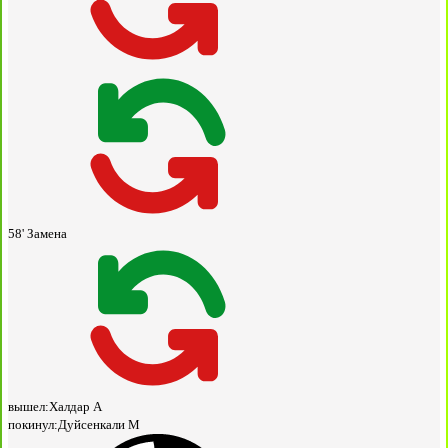
58'
Замена
вышел:
Халдар А
покинул:
Дуйсенкали М