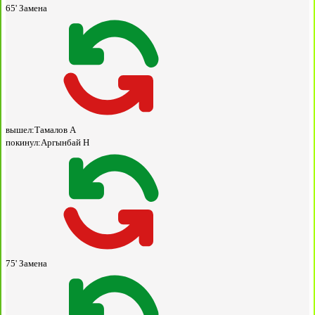
65'
Замена
вышел:
Тамалов А
покинул:
Аргынбай Н
75'
Замена