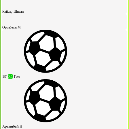
Кайсар-Шиели
Ордабасы М
19'
0:1
Гол
Аргынбай Н