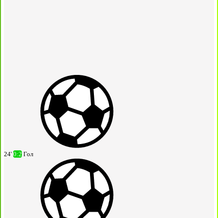
24'
0:2
Гол