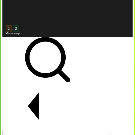
:
3
2
Матч-центр