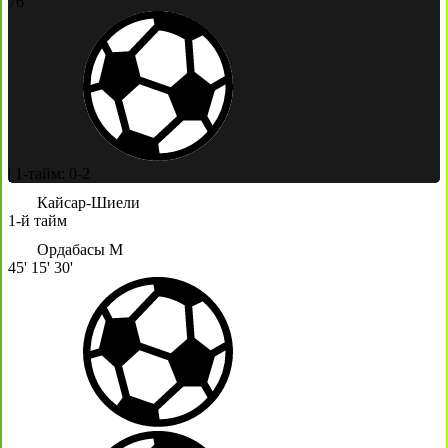
76'
|
1-тайм: 0-2
Кайсар-Шиели
1-й тайм
Ордабасы М
45'
15'
30'