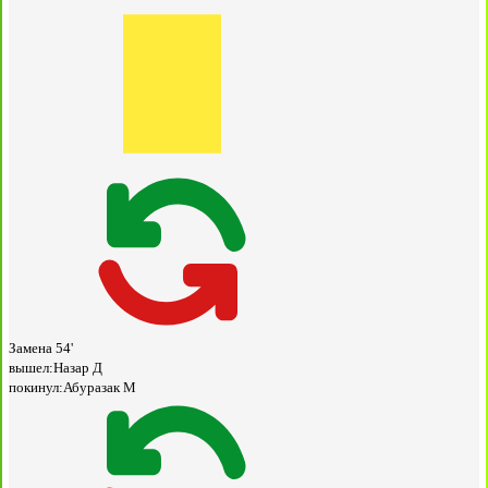
Замена
54'
вышел:
Назар Д
покинул:
Абуразак М