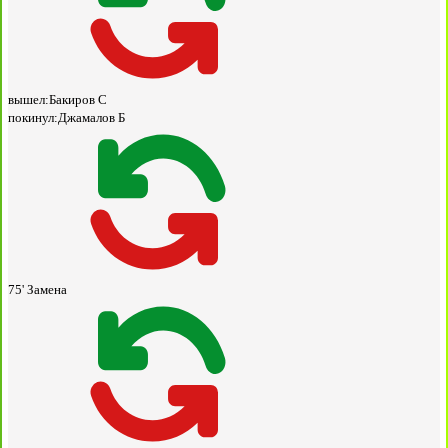
вышел:
Бакиров С
покинул:
Джамалов Б
75'
Замена