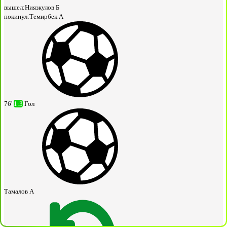
вышел:
Ниязкулов Б
покинул:
Темирбек А
76'
1:3
Гол
Тамалов А