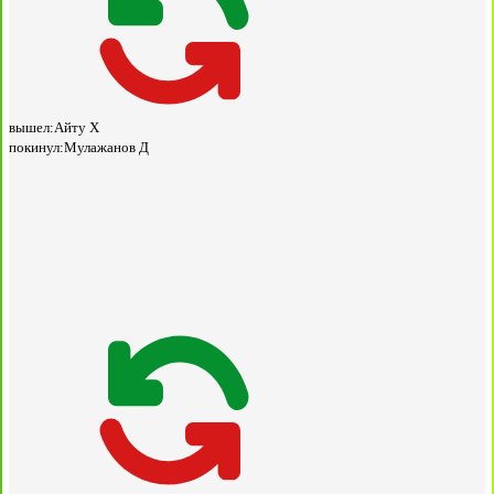
вышел:
Айту Х
покинул:
Мулажанов Д