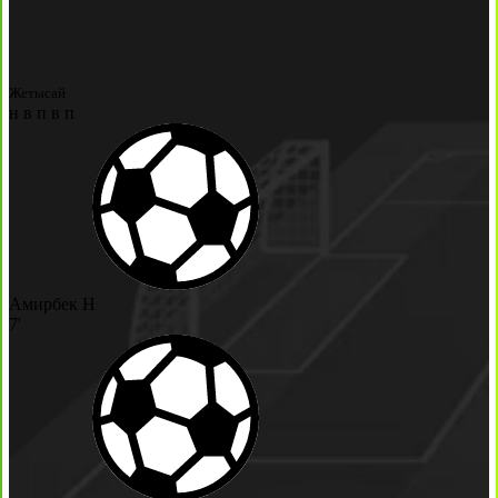
Жетысай
н
в
п
в
п
Амирбек Н
7'