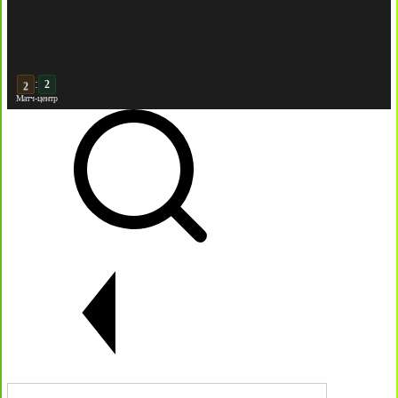
:
3
2
Матч-центр