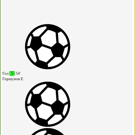
Гол
4:2
54'
Горшунов Е