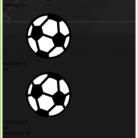
Амирбек Н
31'
Бактыбай С
44'
Горшунов Е
54'
Ходжамов Ж