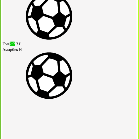
Гол
2:2
31'
Амирбек Н