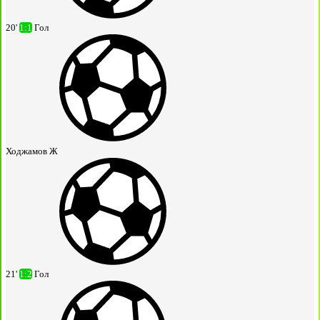
20'
1:1
Гол
Ходжамов Ж
21'
1:2
Гол