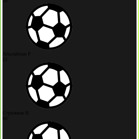
20'
Абылайхан Р
21'
Стрижков Н
66'