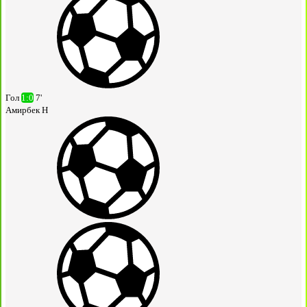
Гол
1:0
7'
Амирбек Н