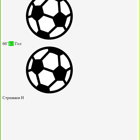
66'
4:3
Гол
Стрижков Н