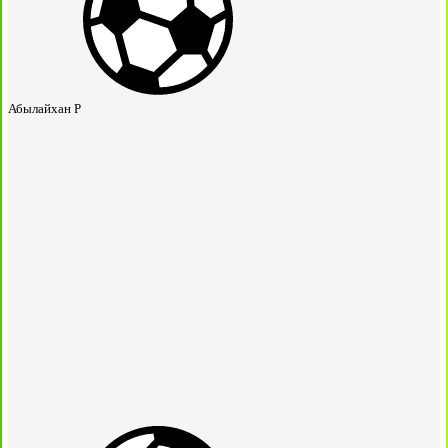
Абылайхан Р