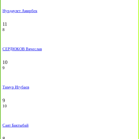
Нурдаулет Амирбек
11
8
СЕРДЮКОВ Вячеслав
10
9
Тимур Игубаев
9
10
Саят Бактыбай
8