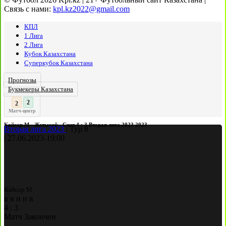
Связь с нами:
kpl.kz2022@gmail.com
КПЛ
1 Лига
2 Лига
Кубок Казахстана
Суперкубок Казахстана
Прогнозы
Букмекеры Казахстана
3
2
:
Матч-центр
Кайсар М - Жетысай - Счет 4 : 3 Вторая лига 2023 2023
Вторая лига 2023
|
Тур 8
|
27.06.2023
-
19:00
Кайсар М
в
в
н
н
в
4
:
3
Матч Закончен