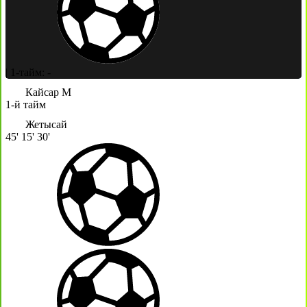
|
1-тайм: -
Кайсар М
1-й тайм
Жетысай
45'
15'
30'