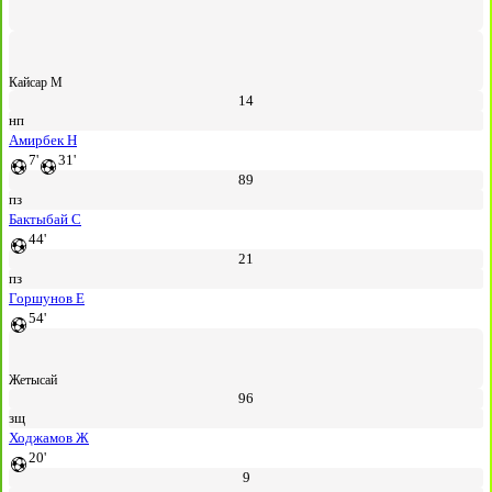
Кайсар М
14
нп
Амирбек Н
7'
31'
89
пз
Бактыбай С
44'
21
пз
Горшунов Е
54'
Жетысай
96
зщ
Ходжамов Ж
20'
9