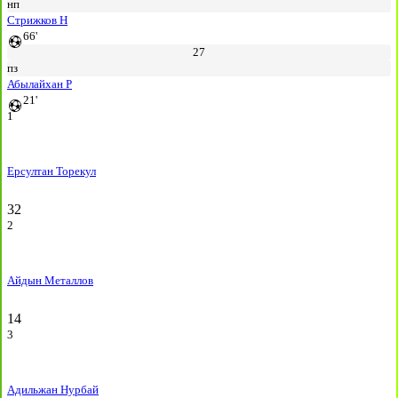
нп
Стрижков Н
66'
27
пз
Абылайхан Р
21'
1
Ерсултан Торекул
32
2
Айдын Металлов
14
3
Адильжан Нурбай