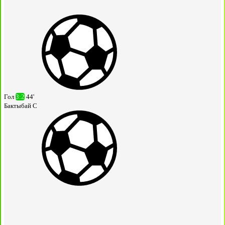
Гол
3:2
44'
Бактыбай С