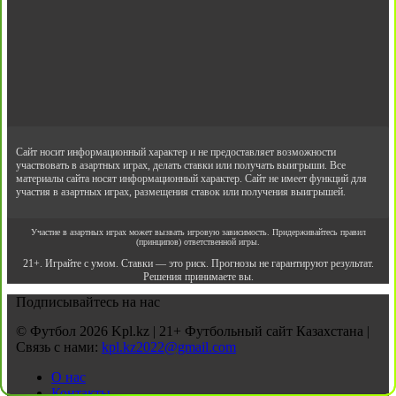
Сайт носит информационный характер и не предоставляет возможности
участвовать в азартных играх, делать ставки или получать выигрыши. Все
материалы сайта носят информационный характер. Сайт не имеет функций для
участия в азартных играх, размещения ставок или получения выигрышей.
Участие в азартных играх может вызвать игровую зависимость. Придерживайтесь правил
(принципов) ответственной игры.
21+. Играйте с умом. Ставки — это риск. Прогнозы не гарантируют результат.
Решения принимаете вы.
Подписывайтесь на нас
© Футбол 2026 Kpl.kz | 21+ Футбольный сайт Казахстана |
Связь с нами:
kpl.kz2022@gmail.com
О нас
Контакты