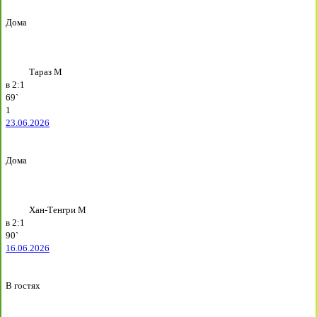
Дома
Тараз М
в
2:1
69`
1
23.06.2026
Дома
Хан-Тенгри М
в
2:1
90`
16.06.2026
В гостях