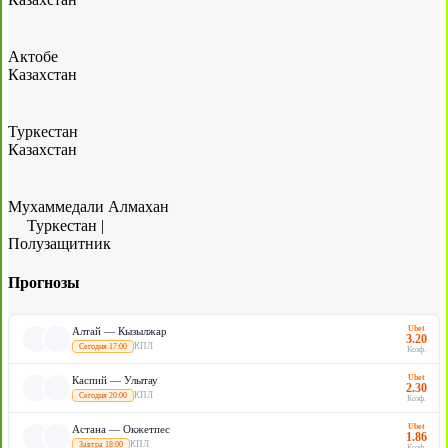
Актобе
Казахстан
Туркестан
Казахстан
Мухаммедали Алмахан
Туркестан
|
Полузащитник
Прогнозы
Ubet
Алтай — Кызылжар
3.20
КПЛ
Сегодня 17:00
Коэф.
Ubet
Каспий — Улытау
2.30
КПЛ
Сегодня 20:00
Коэф.
Ubet
Астана — Окжетпес
1.86
КПЛ
Завтра 18:00
Коэф.