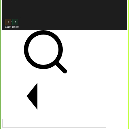
:
2
Матч-центр