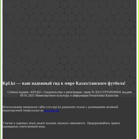
Kpl.kz — ваш надежный гид в мире Казахстанского футбола!
Сетевое издание «KPLKZ» Свидетельство о регистрации: серия № KZ11VPY00109441 выдано
09.01.2025 Министерством культуры и информации Республики Казахстан.
Использование материалов сайта www.kpl.kz разрешено только с размещением активной
индексируемой гиперссылки на
www.kpl.kz
Участие в азартных играх может вызвать игровую зависимость. Придерживайтесь правил
(принципов) ответственной игры.