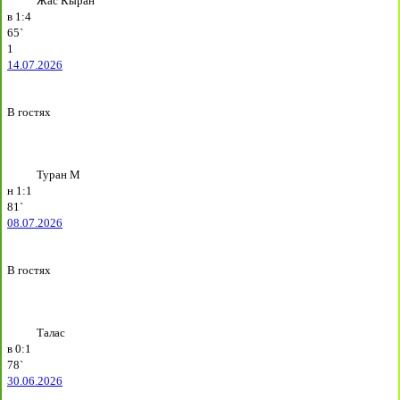
Жас Кыран
в
1:4
65`
1
14.07.2026
В гостях
Туран М
н
1:1
81`
08.07.2026
В гостях
Талас
в
0:1
78`
30.06.2026