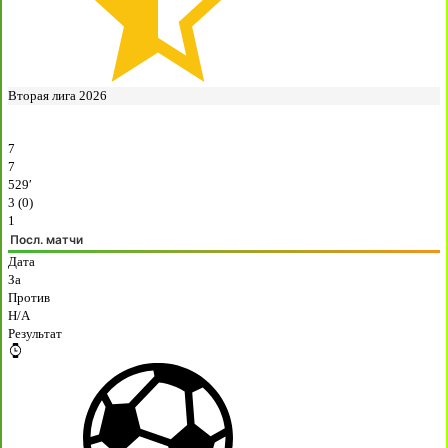
Вторая лига 2026
7
7
529′
3 (0)
1
Посл. матчи
Дата
За
Против
H/A
Результат