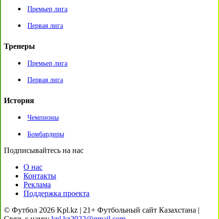
Премьер лига
Первая лига
Тренеры
Премьер лига
Первая лига
История
Чемпионы
Бомбардиры
Подписывайтесь на нас
О нас
Контакты
Реклама
Поддержка проекта
© Футбол 2026 Kpl.kz | 21+ Футбольный сайт Казахстана |
Связь с нами:
kpl.kz2022@gmail.com