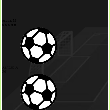
Атырау М
в
в
в
н
п
Халдар А
24'