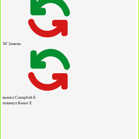
58'
Замена
вышел:
Сапарбай Б
покинул:
Канат Е