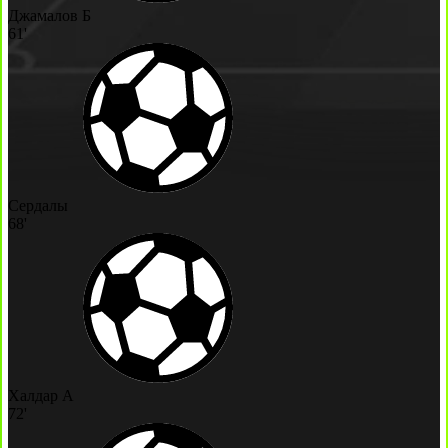
Джамалов Б
61'
Сердалы
68'
Халдар А
72'