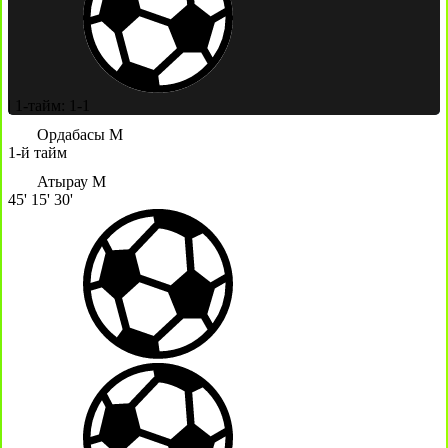
|
1-тайм: 1-1
Ордабасы М
1-й тайм
Атырау М
45'
15'
30'