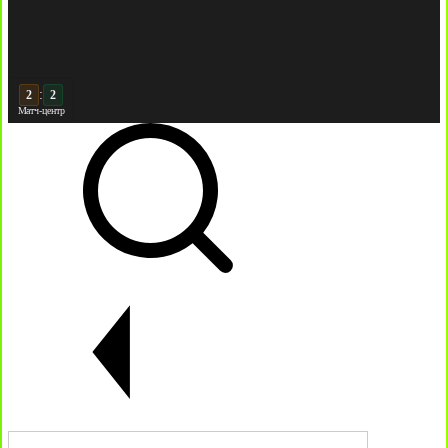
:
3
2
Матч-центр