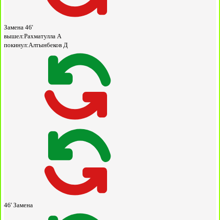
Замена
46'
вышел:
Рахматулла А
покинул:
Алтынбеков Д
46'
Замена