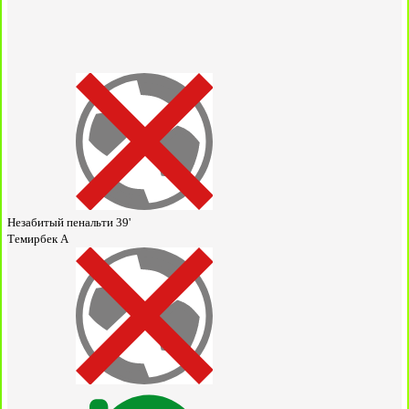
Незабитый пенальти
39'
Темирбек А