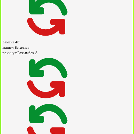
Замена
46'
вышел:
Бегалиев
покинул:
Рахымбек А