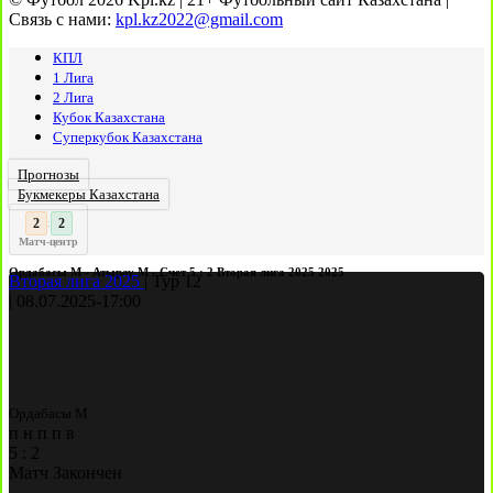
Связь с нами:
kpl.kz2022@gmail.com
КПЛ
1 Лига
2 Лига
Кубок Казахстана
Суперкубок Казахстана
Прогнозы
Букмекеры Казахстана
3
2
:
Матч-центр
Ордабасы М - Атырау М - Счет 5 : 2 Вторая лига 2025 2025
Вторая лига 2025
|
Тур 12
|
08.07.2025
-
17:00
Ордабасы М
п
н
п
п
в
5
:
2
Матч Закончен