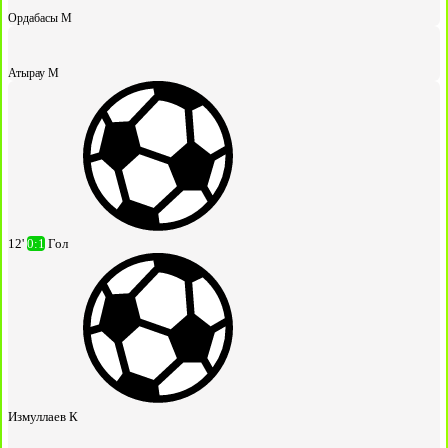
Ордабасы М
Атырау М
12'
0:1
Гол
Измуллаев К