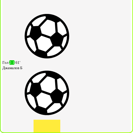
Гол
2:1
61'
Джамалов Б