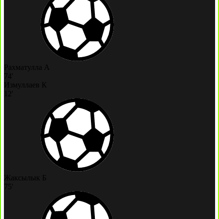
Рахматулла А
74'
Измуллаев К
12'
Жаксылык Б
75'