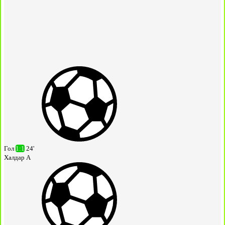
Гол
1:1
24'
Халдар А