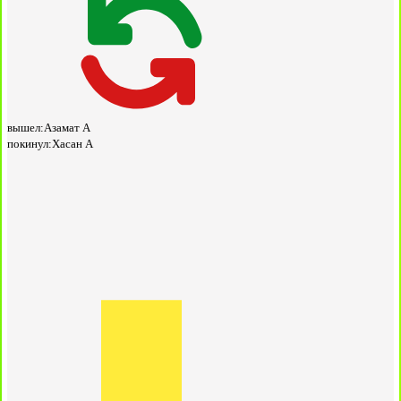
вышел:
Азамат А
покинул:
Хасан А