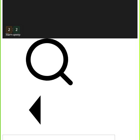
:
3
2
Матч-центр