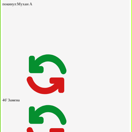
покинул:
Мухан А
46'
Замена