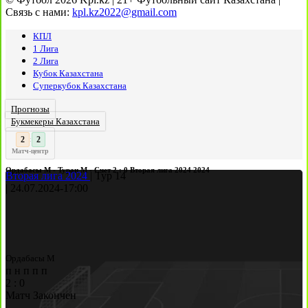
Связь с нами:
kpl.kz2022@gmail.com
КПЛ
1 Лига
2 Лига
Кубок Казахстана
Суперкубок Казахстана
Прогнозы
Букмекеры Казахстана
3
2
:
Матч-центр
Ордабасы М - Туран М - Счет 2 : 0 Вторая лига 2024 2024
Вторая лига 2024
|
Тур 14
|
24.07.2024
-
17:00
Ордабасы М
п
н
п
п
п
2
:
0
Матч Закончен