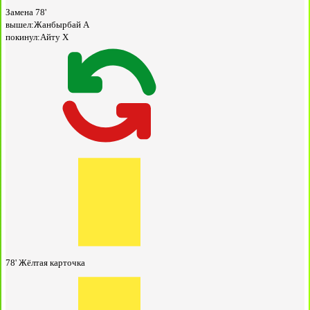
Замена
78'
вышел:
Жанбырбай А
покинул:
Айту Х
78'
Жёлтая карточка