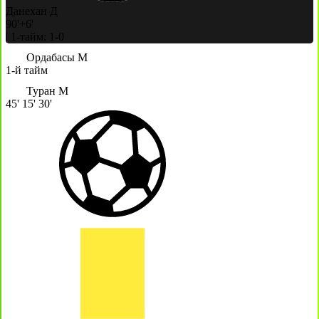
Данехан Д
90'+6'
|
1-тайм: 1-0
Ордабасы М
1-й тайм
Туран М
45'
15'
30'