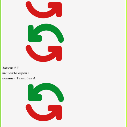
Замена
62'
вышел:
Бакиров С
покинул:
Темирбек А