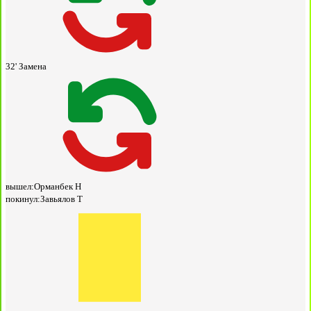
32'
Замена
вышел:
Орманбек Н
покинул:
Завьялов Т