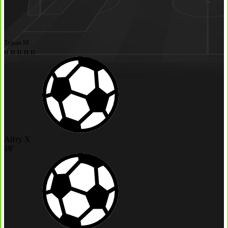
Туран М
п
п
п
п
п
Айту Х
18'