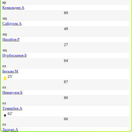
вр
Кемаладин А
89
зщ
Сайдулла А
49
зщ
Насибов Р
27
зщ
Нурбосынов Б
64
пз
Бегалы М
25'
87
пз
Ниязкулов Б
80
пз
Темирбек А
62'
66
пз
Халдар А