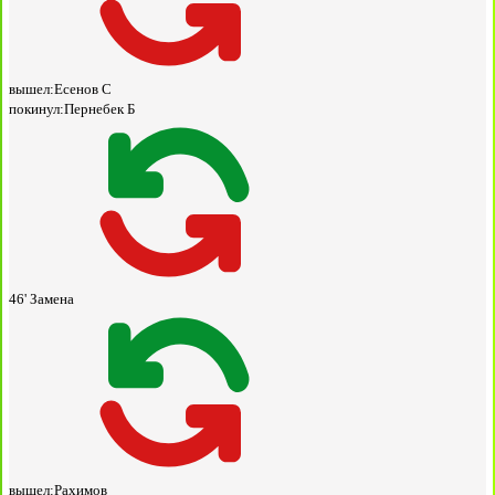
вышел:
Есенов С
покинул:
Пернебек Б
46'
Замена
вышел:
Рахимов