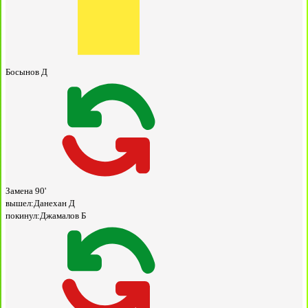
Босынов Д
Замена
90'
вышел:
Данехан Д
покинул:
Джамалов Б