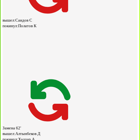
вышел:
Саидов С
покинул:
Полатов К
Замена
62'
вышел:
Алтынбеков Д
покинул:
Халдар А