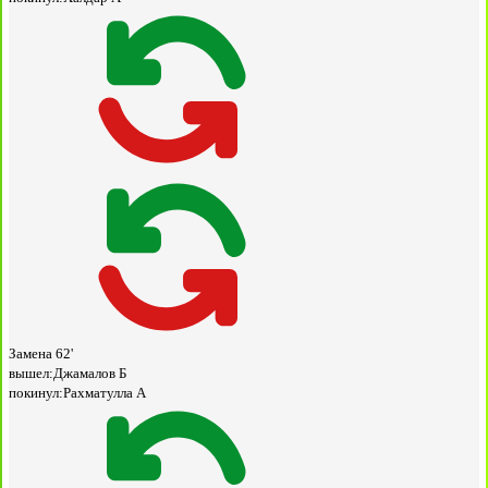
Замена
62'
вышел:
Джамалов Б
покинул:
Рахматулла А