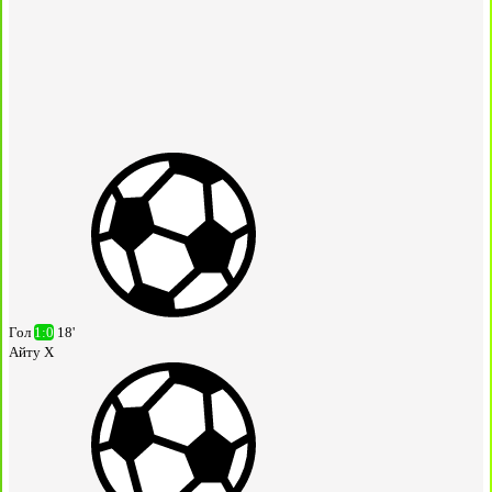
Гол
1:0
18'
Айту Х