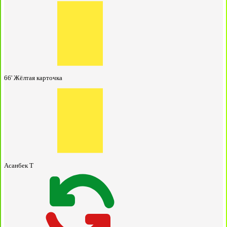
66'
Жёлтая карточка
Асанбек Т