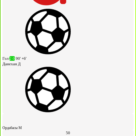
Гол
2:0
90' +6'
Данехан Д
Ордабасы М
50