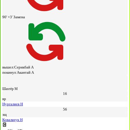
90' +3'
Замена
вышел:
Серикбай А
покинул:
Акантай А
Шахтёр М
16
вр
Нургалиев Н
56
зщ
Ковальчук Н