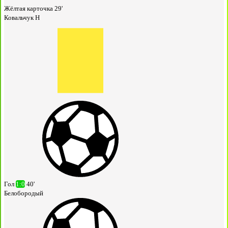
Жёлтая карточка
29'
Ковальчук Н
Гол
1:0
40'
Белобородый