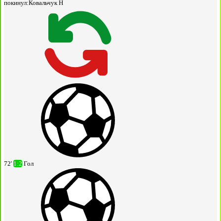
покинул:
Ковальчук Н
72'
1:2
Гол