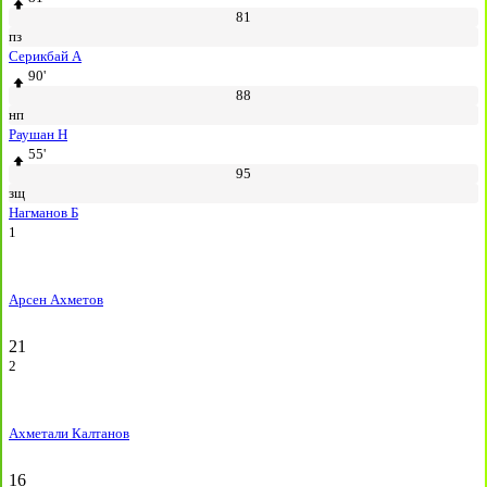
81
пз
Серикбай А
90'
88
нп
Раушан Н
55'
95
зщ
Нагманов Б
1
Арсен Ахметов
21
2
Ахметали Калтанов
16