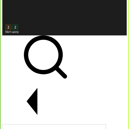
:
3
2
Матч-центр