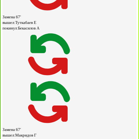
Замена
67'
вышел:
Туткабаев Е
покинул:
Бекасилов А
Замена
67'
вышел:
Макридов Г