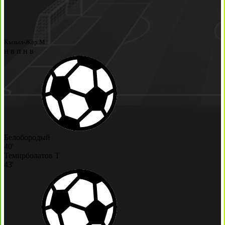
Кызыл-Жар М
н
в
п
н
в
Белобородый
40'
Темирболатов Т
43'