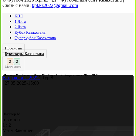
Связь с нами:
kpl.kz2022@gmail.com
КПЛ
1 Лига
2 Лига
Кубок Казахстана
Суперкубок Казахстана
Прогнозы
Букмекеры Казахстана
3
2
:
Матч-центр
Шахтёр М - Кызыл-Жар М - Счет 1 : 2 Вторая лига 2025 2025
Вторая лига 2025
|
Тур 8
|
27.05.2025
-
15:00
Шахтёр М
п
в
в
в
п
1
:
2
Матч Закончен