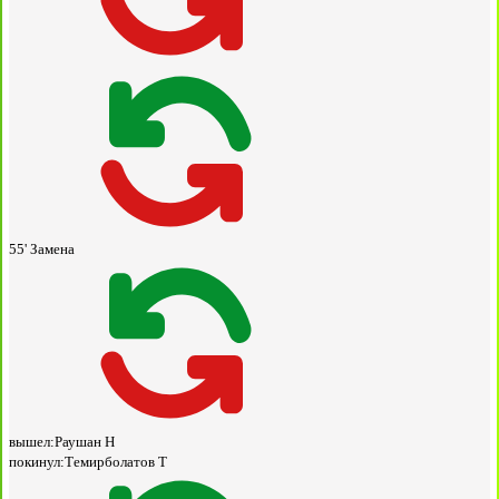
55'
Замена
вышел:
Раушан Н
покинул:
Темирболатов Т