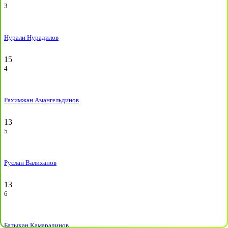
3
Нурали Нурадилов
15
4
Рахимжан Амангельдинов
13
5
Руслан Валиханов
13
6
Батыхан Камарадинов