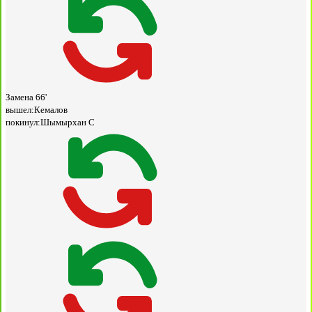
Замена
66'
вышел:
Кемалов
покинул:
Шымырхан С