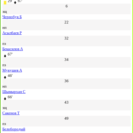
29'
67'
6
зщ
Чернобук Б
22
нп
Асылбаев Р
32
пз
Бекасилов А
67'
34
пз
Мукушев А
46'
36
нп
Шымырхан С
66'
43
зщ
Сакенов Т
49
пз
Белобородый