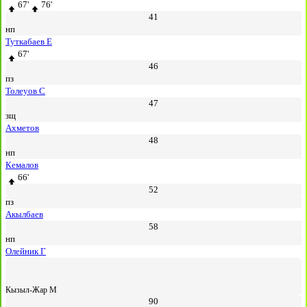
67'
76'
41
нп
Туткабаев Е
67'
46
пз
Толеуов С
47
зщ
Ахметов
48
нп
Кемалов
66'
52
пз
Акылбаев
58
нп
Олейник Г
Кызыл-Жар М
90