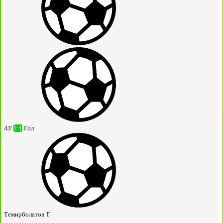
43'
1:1
Гол
Темирболатов Т