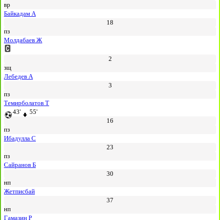
вр
Байкадам А
18
пз
Молдабаев Ж
2
зщ
Лебедев А
3
пз
Темирболатов Т
43'
55'
16
пз
Ибадулла С
23
пз
Сайранов Б
30
нп
Жетписбай
37
нп
Гамазин Р