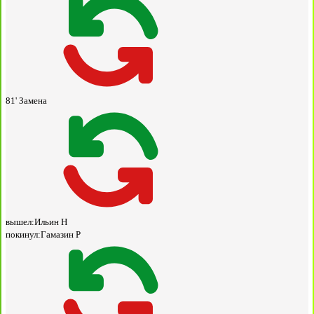
81'
Замена
вышел:
Ильин Н
покинул:
Гамазин Р