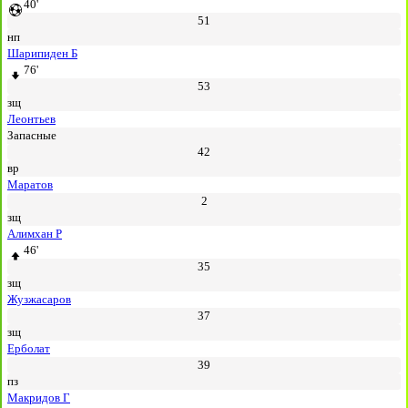
40'
51
нп
Шарипиден Б
76'
53
зщ
Леонтьев
Запасные
42
вр
Маратов
2
зщ
Алимхан Р
46'
35
зщ
Жузжасаров
37
зщ
Ерболат
39
пз
Макридов Г