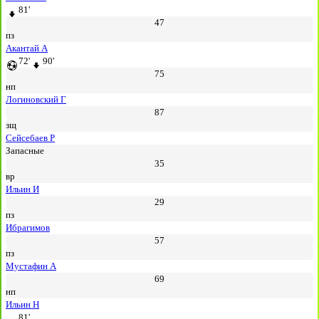
81'
47
пз
Акантай А
72'
90'
75
нп
Логиновский Г
87
зщ
Сейсебаев Р
Запасные
35
вр
Ильин И
29
пз
Ибрагимов
57
пз
Мустафин А
69
нп
Ильин Н
81'