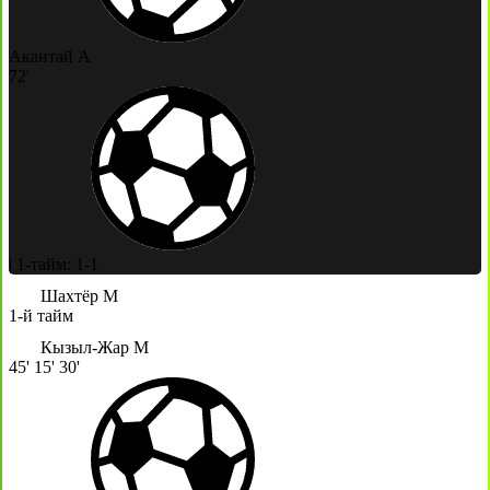
Акантай А
72'
|
1-тайм: 1-1
Шахтёр М
1-й тайм
Кызыл-Жар М
45'
15'
30'