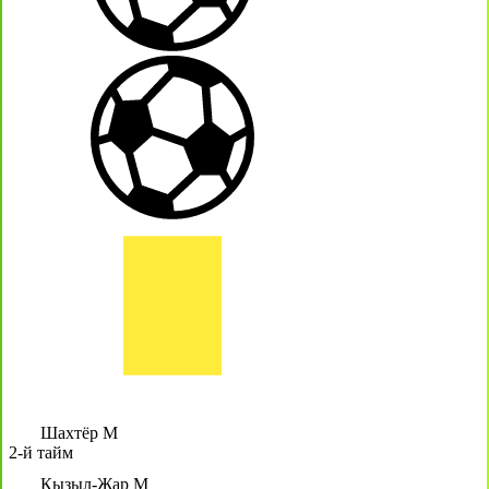
Шахтёр М
2-й тайм
Кызыл-Жар М