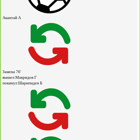
Акантай А
Замена
76'
вышел:
Макридов Г
покинул:
Шарипиден Б