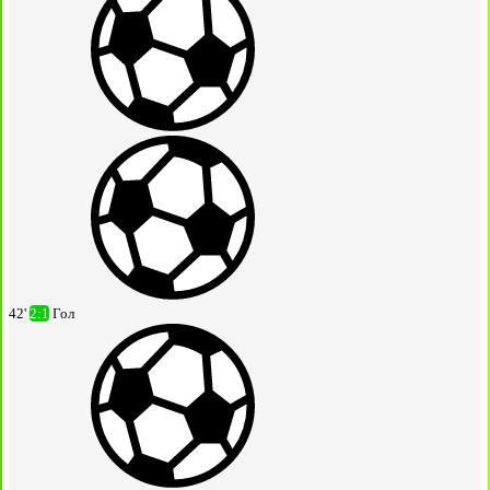
42'
2:1
Гол