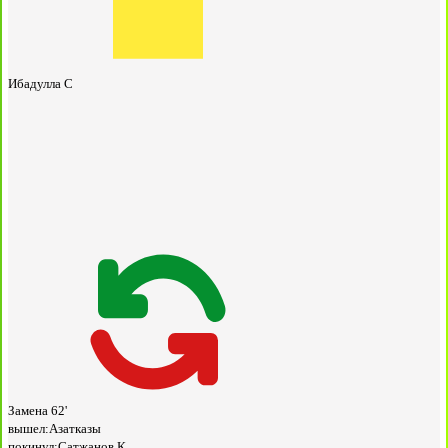
Ибадулла С
Замена
62'
вышел:
Азатказы
покинул:
Сатжанов К