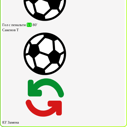
Гол с пенальти
5:1
80'
Сакенов Т
83'
Замена