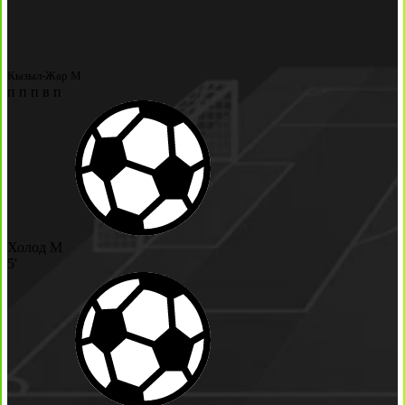
Кызыл-Жар М
п
п
п
в
п
Холод М
5'