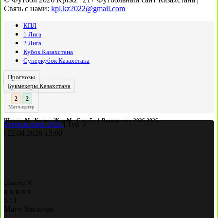
Связь с нами:
kpl.kz2022@gmail.com
КПЛ
1 Лига
2 Лига
Кубок Казахстана
Суперкубок Казахстана
Прогнозы
Букмекеры Казахстана
2
:
Матч-центр
Шахтёр М - Кызыл-Жар М - Счет 5 : 1 Вторая лига 2026 2026
Вторая лига 2026
|
Тур 3
|
22.04.2026
-
15:00
Шахтёр М
в
в
в
в
в
5
:
1
Матч Закончен