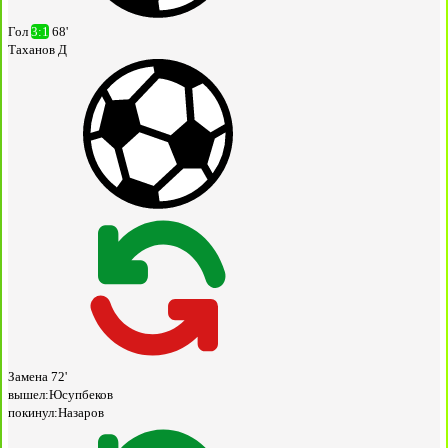
Гол
3:1
68'
Таханов Д
Замена
72'
вышел:
Юсупбеков
покинул:
Назаров