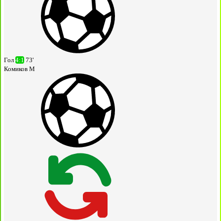
Гол
4:1
73'
Комиков М