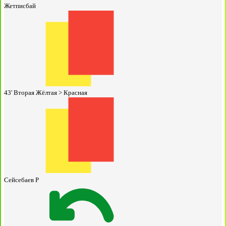
Жетписбай
43'
Вторая Жёлтая > Красная
Сейсебаев Р