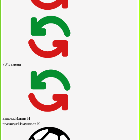
73'
Замена
вышел:
Ильин Н
покинул:
Измуллаев К