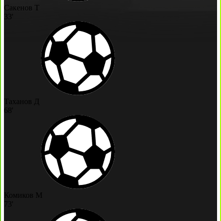
Сакенов Т
33'
Таханов Д
68'
Комиков М
73'