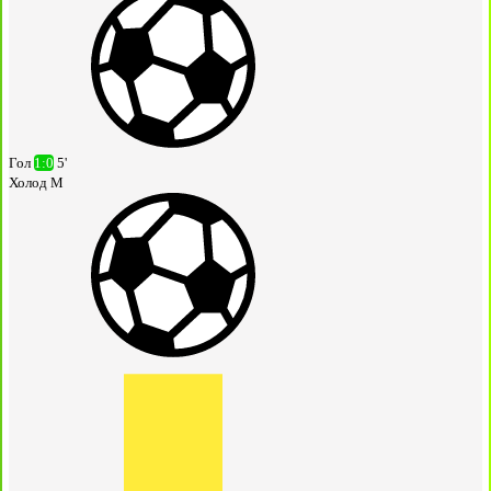
Гол
1:0
5'
Холод М