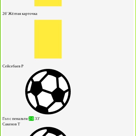
26'
Жёлтая карточка
Сейсебаев Р
Гол с пенальти
2:0
33'
Сакенов Т