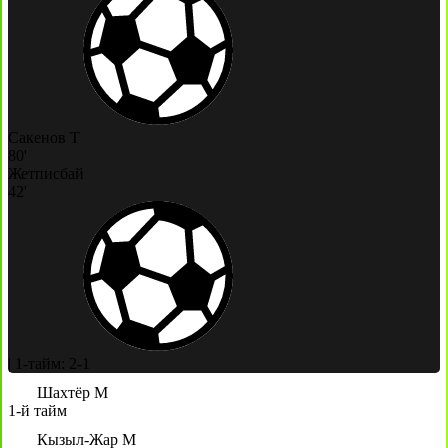
Сакенов Т
80'
Жетписбай
42'
|
1-тайм: 2-1
Шахтёр М
1-й тайм
Кызыл-Жар М