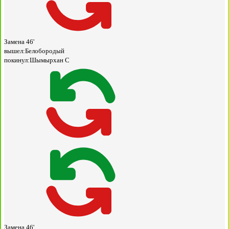
Замена
46'
вышел:
Белобородый
покинул:
Шымырхан С
Замена
46'