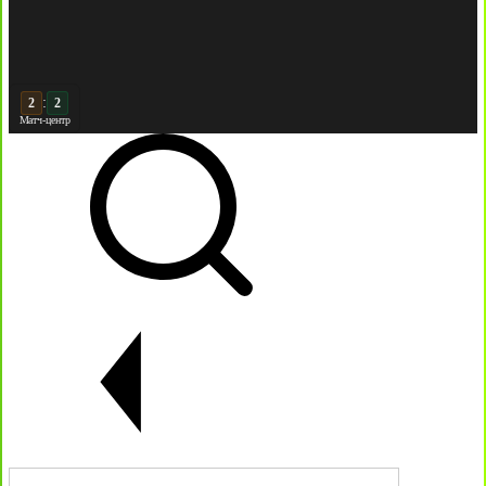
:
2
Матч-центр