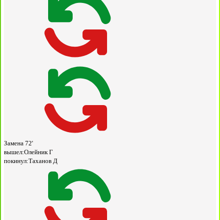
Замена
72'
вышел:
Олейник Г
покинул:
Таханов Д