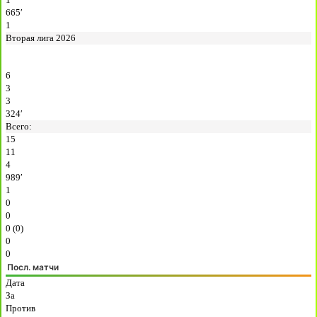
665′
1
Вторая лига 2026
6
3
3
324′
Всего:
15
11
4
989′
1
0
0
0 (0)
0
0
Посл. матчи
Дата
За
Против