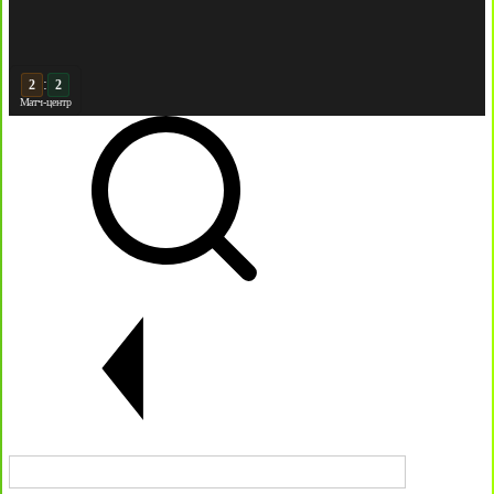
:
3
Матч-центр