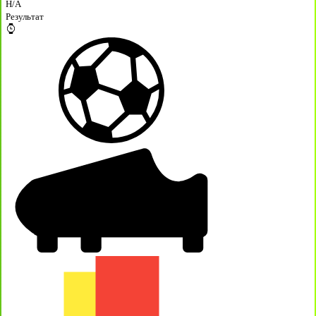
H/A
Результат