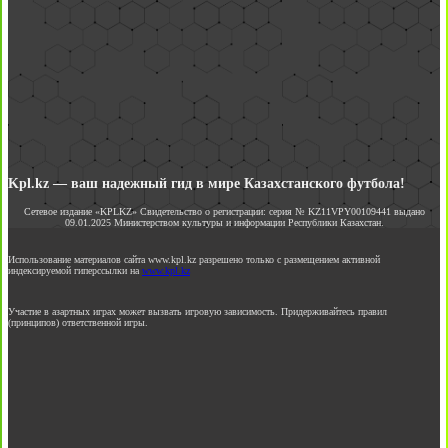
Kpl.kz — ваш надежный гид в мире Казахстанского футбола!
Сетевое издание «KPLKZ» Свидетельство о регистрации: серия № KZ11VPY00109441 выдано
09.01.2025 Министерством культуры и информации Республики Казахстан.
Использование материалов сайта www.kpl.kz разрешено только с размещением активной
индексируемой гиперссылки на
www.kpl.kz
Участие в азартных играх может вызвать игровую зависимость. Придерживайтесь правил
(принципов) ответственной игры.