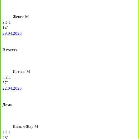
Женис М
в
3:1
14`
29.04.2026
В гостях
Иртыш М
п
2:1
57`
22.04.2026
Дома
Кызыл-Жар М
в
5:1
28`