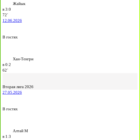
Жайык
в
3:0
72`
12.06.2026
В гостях
Хан-Тенгри
в
0:2
62`
Вторая лига 2026
27.05.2026
В гостях
Алтай М
в
1:3