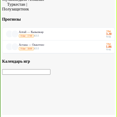
Туркестан
|
Полузащитник
Прогнозы
Ubet
Алтай — Кызылжар
3.20
КПЛ
8 Авг · 17:00
Коэф.
Ubet
Астана — Окжетпес
1.86
КПЛ
9 Авг · 18:00
Коэф.
Календарь игр