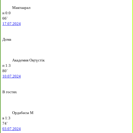
Мактаарал
н
0:0
66`
17.07.2024
Дома
Академия Оңтүстік
п
1:3
80`
10.07.2024
В гостях
Ордабасы М
в
1:3
74`
03.07.2024