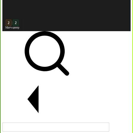
:
3
2
Матч-центр