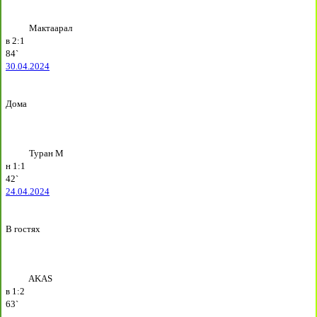
Мактаарал
в
2:1
84`
30.04.2024
Дома
Туран М
н
1:1
42`
24.04.2024
В гостях
AKAS
в
1:2
63`