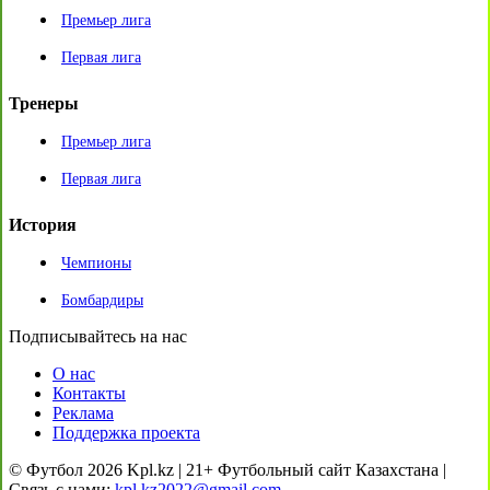
Премьер лига
Первая лига
Тренеры
Премьер лига
Первая лига
История
Чемпионы
Бомбардиры
Подписывайтесь на нас
О нас
Контакты
Реклама
Поддержка проекта
© Футбол 2026 Kpl.kz | 21+ Футбольный сайт Казахстана |
Связь с нами:
kpl.kz2022@gmail.com