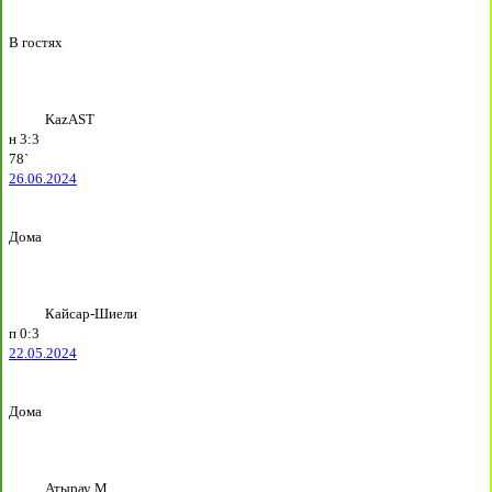
В гостях
KazAST
н
3:3
78`
26.06.2024
Дома
Кайсар-Шиели
п
0:3
22.05.2024
Дома
Атырау М