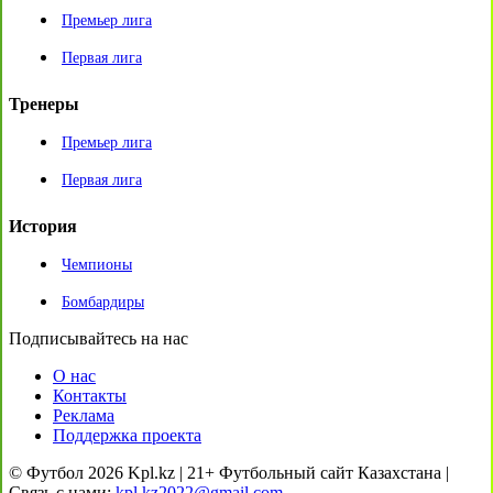
Премьер лига
Первая лига
Тренеры
Премьер лига
Первая лига
История
Чемпионы
Бомбардиры
Подписывайтесь на нас
О нас
Контакты
Реклама
Поддержка проекта
© Футбол 2026 Kpl.kz | 21+ Футбольный сайт Казахстана |
Связь с нами:
kpl.kz2022@gmail.com