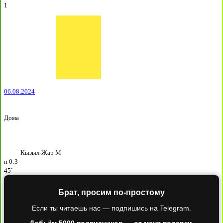
1
06.08.2024
Дома
Кызыл-Жар М
п
0:3
45`
Брат, просим по-простому
Если ты читаешь нас — подпишись на Telegram.