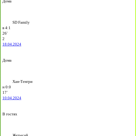
Дома
SD Family
в
4:1
26`
2
18.04.2024
Дома
Хан-Тенгри
н
0:0
17`
10.04.2024
В гостях
Жетысай