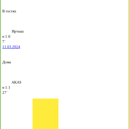
В гостях
Иртыш
п
1:0
7`
11.03.2024
Дома
AKAS
н
1:1
27`