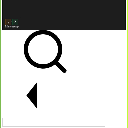
:
3
2
Матч-центр