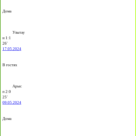
Дома
Улытау
н
1:1
26`
17.05.2024
В гостях
Арыс
п
2:0
25`
09.05.2024
Дома