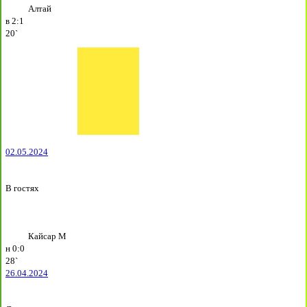
Алтай
в
2:1
20`
02.05.2024
В гостях
Кайсар М
н
0:0
28`
26.04.2024