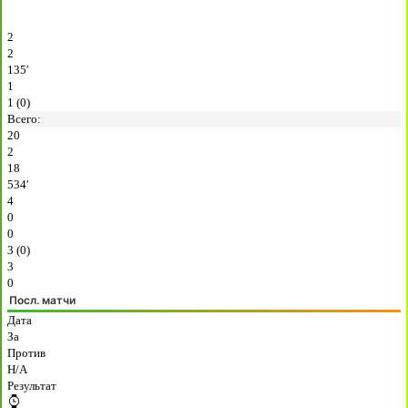
2
2
135′
1
1 (0)
Всего:
20
2
18
534′
4
0
0
3 (0)
3
0
Посл. матчи
Дата
За
Против
H/A
Результат