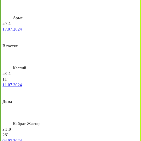
Арыс
в
7:1
17.07.2024
В гостях
Каспий
в
0:1
11`
11.07.2024
Дома
Кайрат-Жастар
в
3:0
26`
04.07.2024