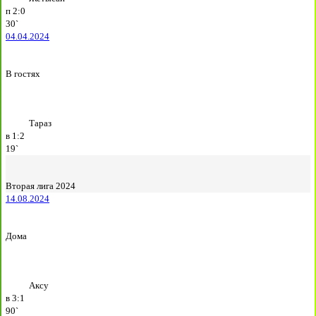
п
2:0
30`
04.04.2024
В гостях
Тараз
в
1:2
19`
Вторая лига 2024
14.08.2024
Дома
Аксу
в
3:1
90`