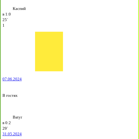
Каспий
в
1:0
25`
1
07.06.2024
В гостях
Batyr
в
0:2
29`
31.05.2024