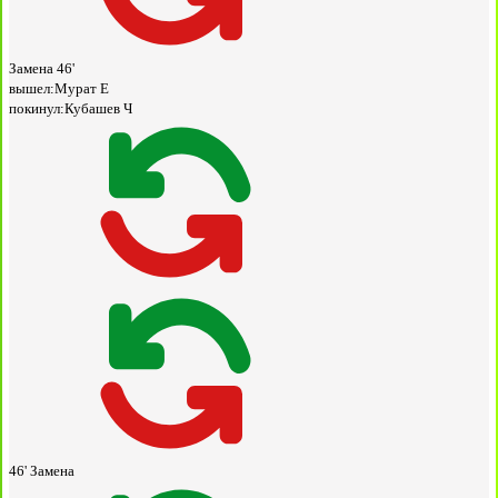
Замена
46'
вышел:
Мурат Е
покинул:
Кубашев Ч
46'
Замена