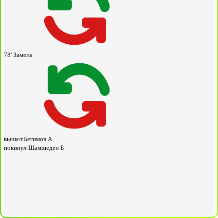
78'
Замена
вышел:
Бегимов А
покинул:
Шамшеден Б