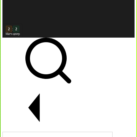
:
3
2
Матч-центр