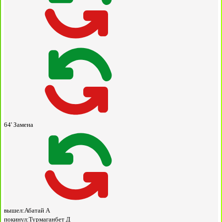
64'
Замена
вышел:
Абатай А
покинул:
Турмаганбет Д