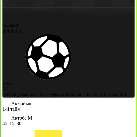
Актобе М
п
п
п
н
п
Мурат Е
51'
|
Посещаемость: 200
|
Рефери: Кумашев Тимур
|
1-тайм: 0-0
Акжайык
1-й тайм
Актобе М
45'
15'
30'