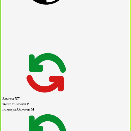
Замена
57'
вышел:
Чирков Р
покинул:
Оджиев М