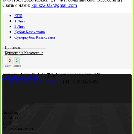
Связь с нами:
kpl.kz2022@gmail.com
КПЛ
1 Лига
2 Лига
Кубок Казахстана
Суперкубок Казахстана
Прогнозы
Букмекеры Казахстана
3
2
:
Матч-центр
Акжайык - Актобе М - 11.10.2024 Первая лига Казахстана 2024
Первая лига 2024
|
Тур 28
|
Стадион Акжайык, Уральск
|
11.10.2024
-
14:00
Акжайык
п
в
в
в
п
1
:
0
Матч Закончен