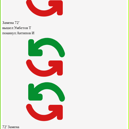
Замена
72'
вышел:
Умбетов Т
покинул:
Антипов И
72'
Замена