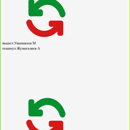
вышел:
Уманиязов М
покинул:
Жумагалиев А