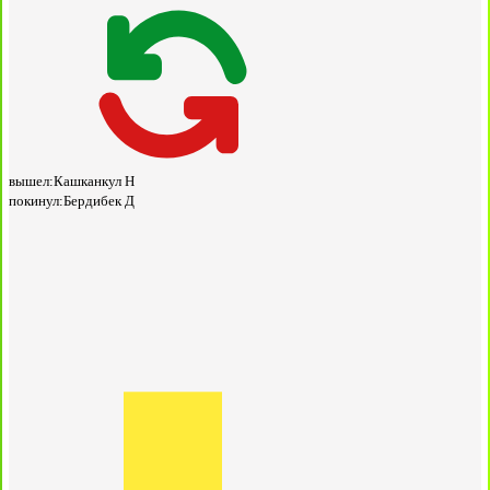
вышел:
Кашканкул Н
покинул:
Бердибек Д