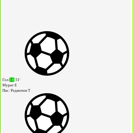
Гол
1:0
51'
Мурат Е
Пас:
Реджепов Т