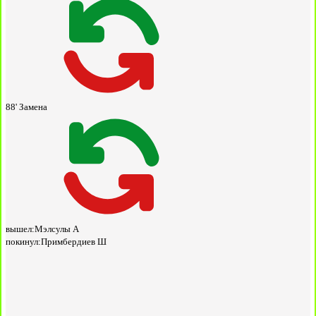
88'
Замена
вышел:
Мэлсулы А
покинул:
Примбердиев Ш