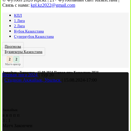
Связь с нами:
kpl.kz2022@gmail.com
КПЛ
1 Лига
2 Лига
Кубок Казахстана
Суперкубок Казахстана
Прогнозы
Букмекеры Казахстана
2
:
Матч-центр
Акжайык - Туркестан - 15.08.2024 Первая лига Казахстана 2024
Первая лига 2024
|
Тур 20
|
Стадион Акжайык, Уральск
|
15.08.2024
-
17:00
Акжайык
в
в
п
п
п
3
:
1
Матч Закончен