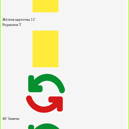
Жёлтая карточка
11'
Реджепов Т
46'
Замена