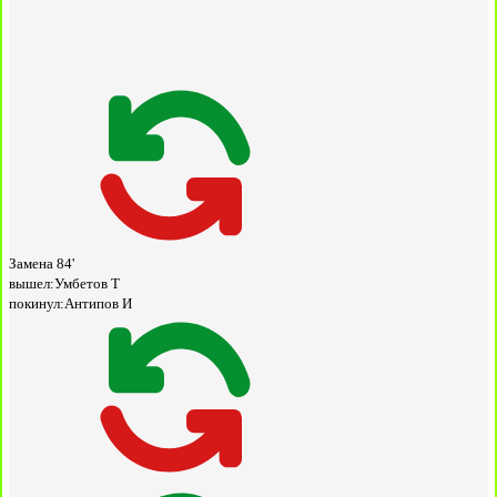
Замена
84'
вышел:
Умбетов Т
покинул:
Антипов И