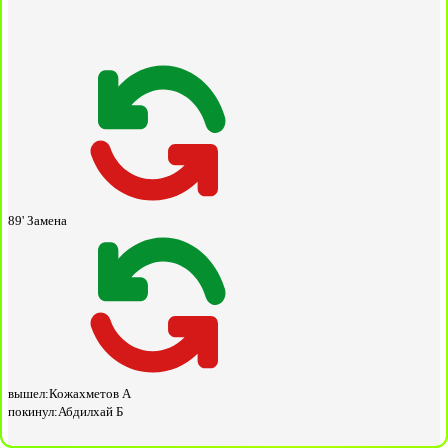
89'
Замена
вышел:
Кожахметов А
покинул:
Абдилхай Б