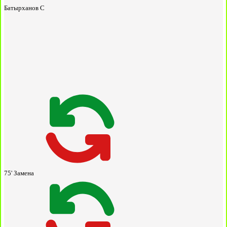
Батырханов С
75'
Замена