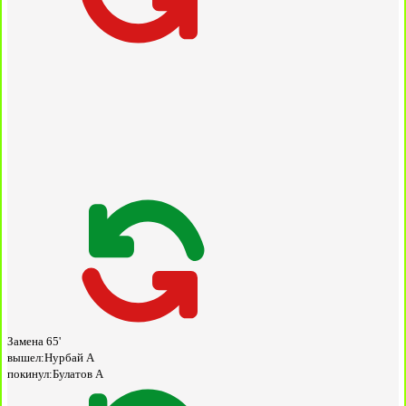
Замена
65'
вышел:
Нурбай А
покинул:
Булатов А