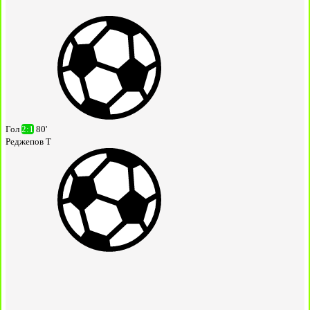
Гол
2:1
80'
Реджепов Т