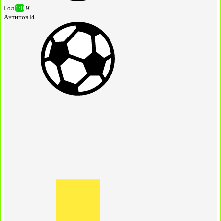
Гол
1:0
9'
Антипов И