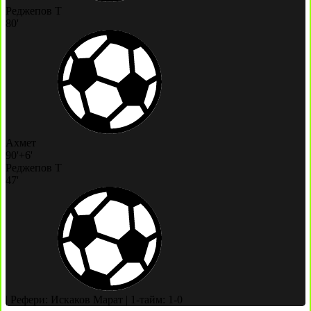
Реджепов Т
80'
Ахмет
90'+6'
Реджепов Т
47'
|
Рефери: Искаков Марат
|
1-тайм: 1-0