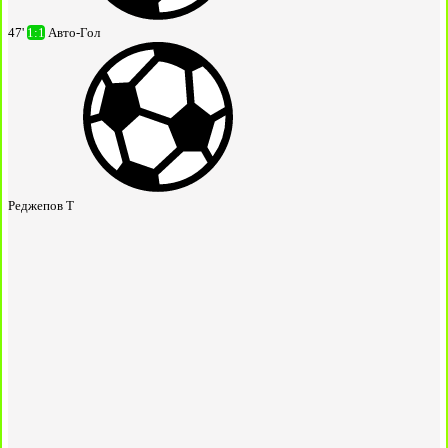
47'
1:1
Авто-Гол
Реджепов Т