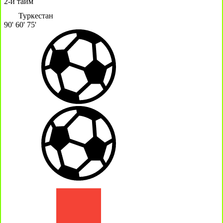
2-й тайм
Туркестан
90'
60'
75'