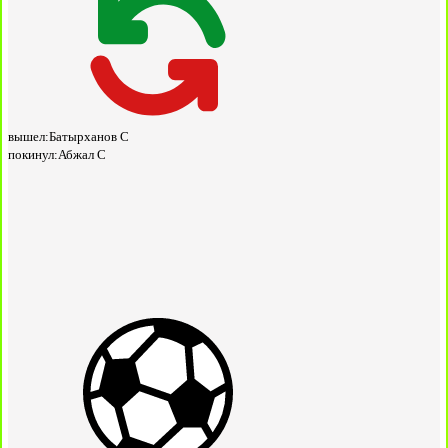
вышел:
Батырханов С
покинул:
Абжал С