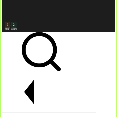
:
2
Матч-центр