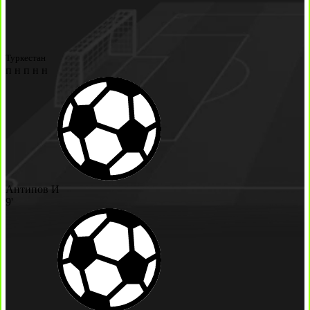
Туркестан
п
н
п
н
н
Антипов И
9'