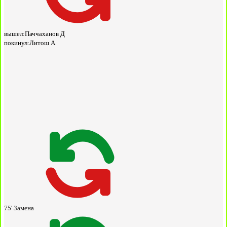
вышел:
Паччаханов Д
покинул:
Литош А
75'
Замена