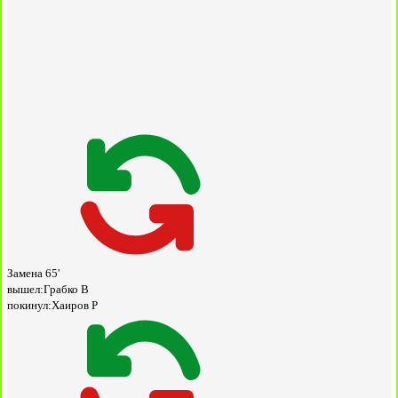
Замена
65'
вышел:
Грабко В
покинул:
Хаиров Р