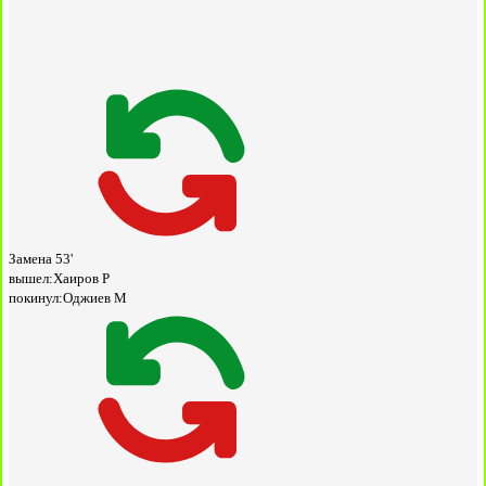
Замена
53'
вышел:
Хаиров Р
покинул:
Оджиев М