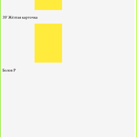
39'
Жёлтая карточка
Болов Р