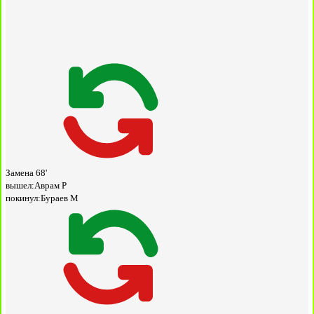
Замена
68'
вышел:
Аврам Р
покинул:
Бураев М