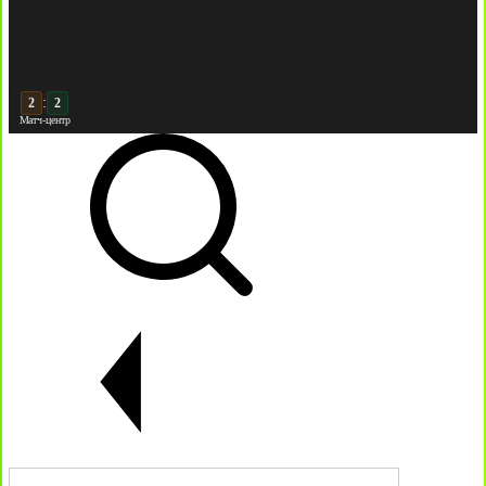
:
3
Матч-центр