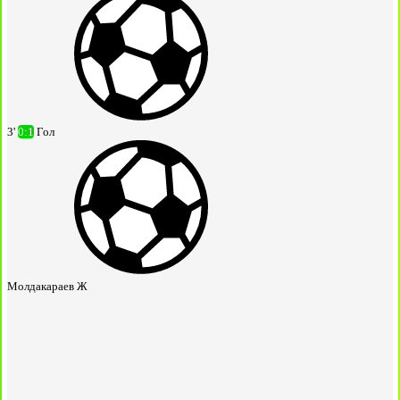
3'
0:1
Гол
Молдакараев Ж