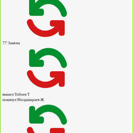
77'
Замена
вышел:
Тобоев Т
покинул:
Молдакараев Ж