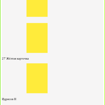
27'
Жёлтая карточка
Идрисов Н