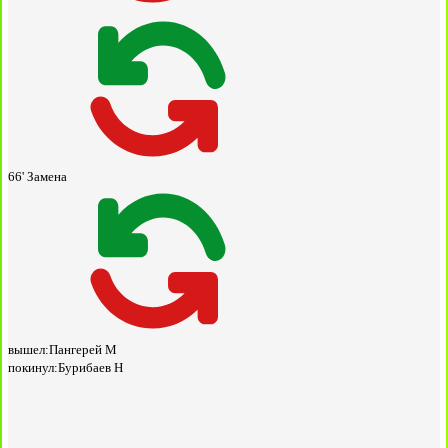
66'
Замена
вышел:
Пангерей М
покинул:
Бурибаев Н