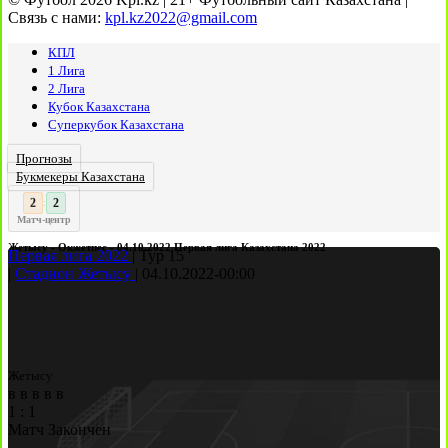
Связь с нами:
kpl.kz2022@gmail.com
КПЛ
1 Лига
2 Лига
Кубок Казахстана
Суперкубок Казахстана
Прогнозы
Букмекеры Казахстана
3
:
Матч-центр
Жетысу - Окжетпес - 04.10.2022 Первая лига Казахстана 2022
Первая лига 2022
|
Тур 15
|
Стадион Жетысу
|
04.10.2022
-
00:00
Жетысу
в
в
в
в
в
1
:
1
Матч Закончен