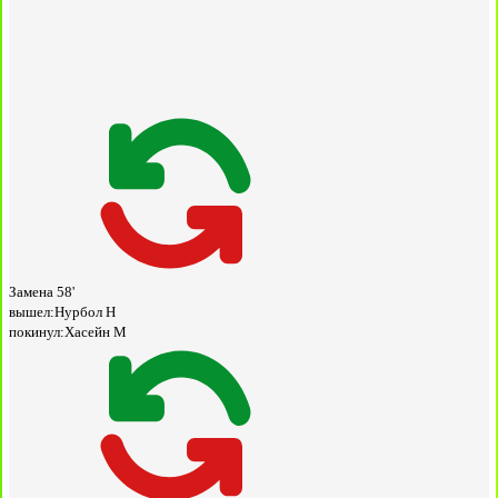
Замена
58'
вышел:
Нурбол Н
покинул:
Хасейн М