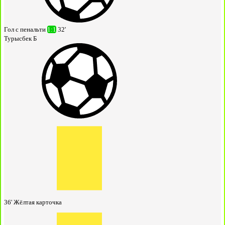
Гол с пенальти
1:1
32'
Турысбек Б
36'
Жёлтая карточка