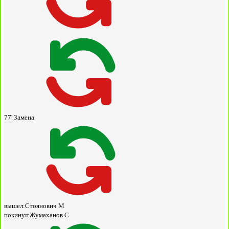
77'
Замена
вышел:
Стоянович М
покинул:
Жумаханов С