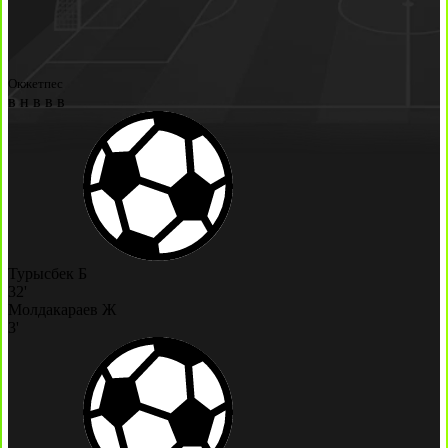
Окжетпес
в
н
в
в
в
Турысбек Б
32'
Молдакараев Ж
3'