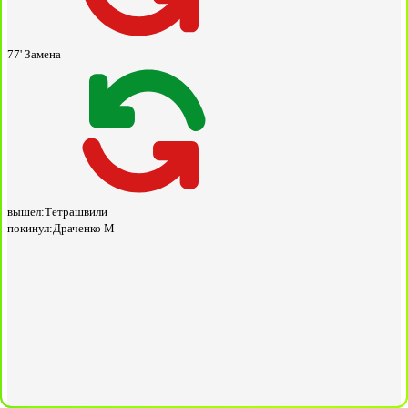
77'
Замена
вышел:
Тетрашвили
покинул:
Драченко М