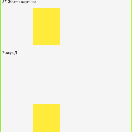
37'
Жёлтая карточка
Рыжук Д