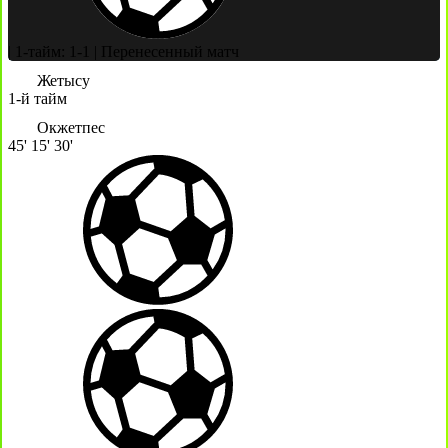
|
1-тайм: 1-1
|
Перенесенный матч
Жетысу
1-й тайм
Окжетпес
45'
15'
30'