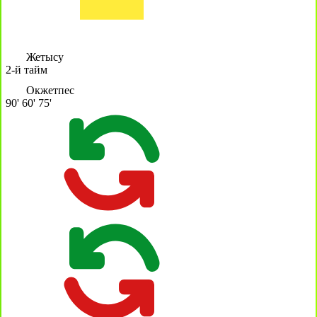
Жетысу
2-й тайм
Окжетпес
90'
60'
75'