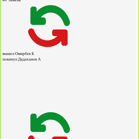
вышел:
Омирбек Б
покинул:
Дадаханов А