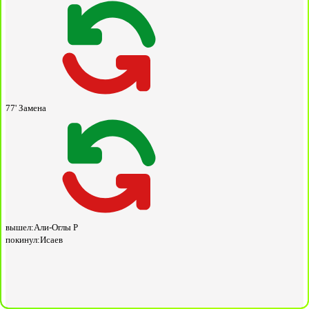
77'
Замена
вышел:
Али-Оглы Р
покинул:
Исаев