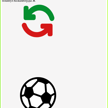
покинул:
Кожамберды Ж