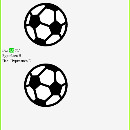
Гол
4:0
71'
Бурибаев Н
Пас:
Нургалиев Е