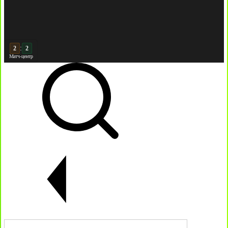
:
2
Матч-центр