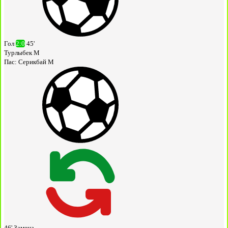
Гол
2:0
45'
Турлыбек М
Пас:
Серикбай М
46'
Замена