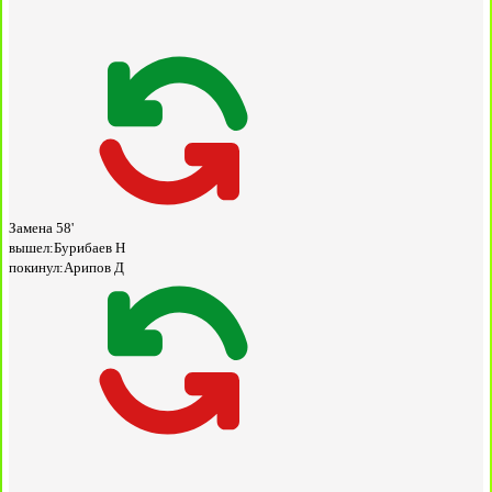
Замена
58'
вышел:
Бурибаев Н
покинул:
Арипов Д