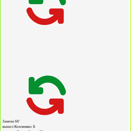
Замена
66'
вышел:
Конлимкос Б