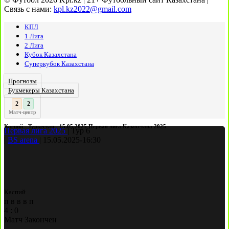
Связь с нами:
kpl.kz2022@gmail.com
КПЛ
1 Лига
2 Лига
Кубок Казахстана
Суперкубок Казахстана
Прогнозы
Букмекеры Казахстана
2
:
Матч-центр
Каспий - Туркестан - 15.05.2025 Первая лига Казахстана 2025
Первая лига 2025
|
Тур 6
|
BS arena
|
15.05.2025
-
16:30
Каспий
п
в
в
в
п
4
:
0
Матч Закончен