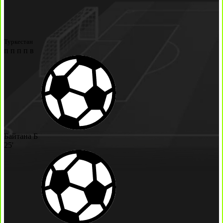
Туркестан
п
п
п
п
в
Байтана Б
25'