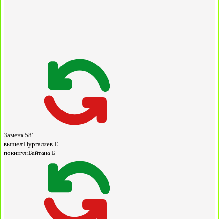
Замена
58'
вышел:
Нургалиев Е
покинул:
Байтана Б