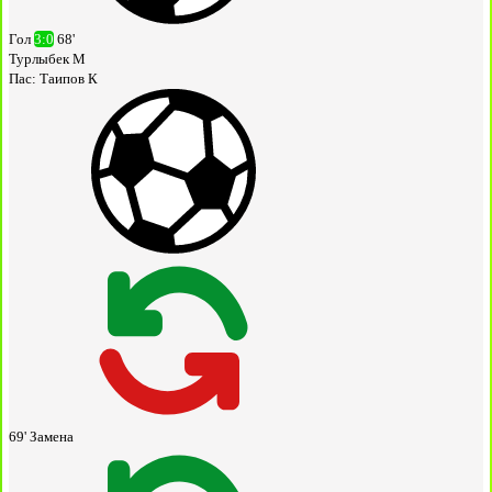
Гол
3:0
68'
Турлыбек М
Пас:
Таипов К
69'
Замена