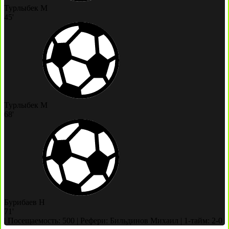
Турлыбек М
45'
Турлыбек М
68'
Бурибаев Н
71'
|
Посещаемость: 500
|
Рефери: Бильдинов Михаил
|
1-тайм: 2-0