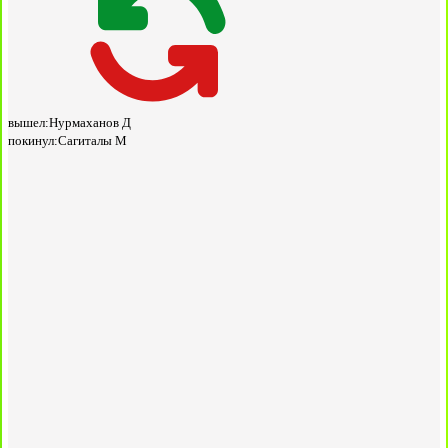
вышел:
Нурмаханов Д
покинул:
Сагиталы М