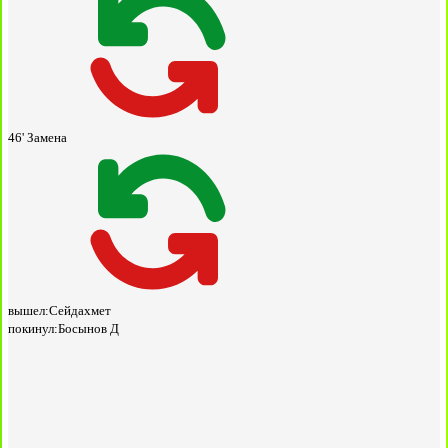
46'
Замена
вышел:
Сейдахмет
покинул:
Босынов Д