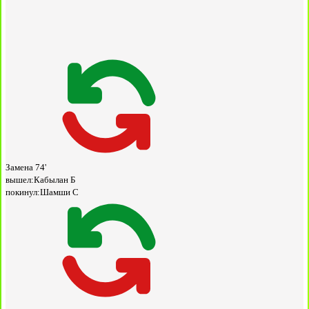
Замена
74'
вышел:
Кабылан Б
покинул:
Шамши С