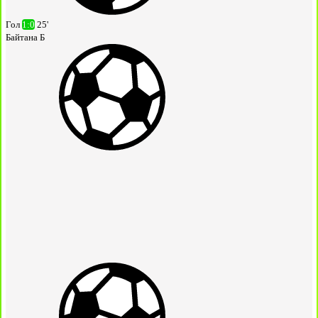
Гол
1:0
25'
Байтана Б