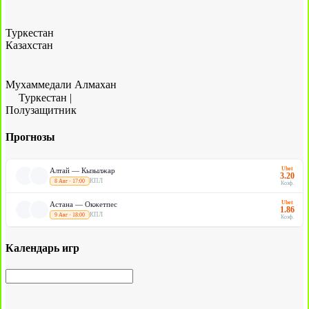
Туркестан
Казахстан
Мухаммедали Алмахан
Туркестан
|
Полузащитник
Прогнозы
Ubet
Алтай — Кызылжар
3.20
КПЛ
8 Авг · 17:00
Коэф.
Ubet
Астана — Окжетпес
1.86
КПЛ
9 Авг · 18:00
Коэф.
Календарь игр