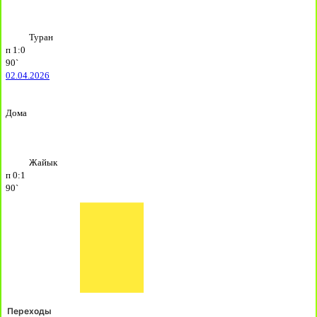
Туран
п
1:0
90`
02.04.2026
Дома
Жайык
п
0:1
90`
Переходы