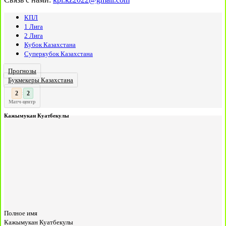
КПЛ
1 Лига
2 Лига
Кубок Казахстана
Суперкубок Казахстана
Прогнозы
Букмекеры Казахстана
3
2
:
Матч-центр
Кажымукан Куатбекулы
Полное имя
Кажымукан Куатбекулы