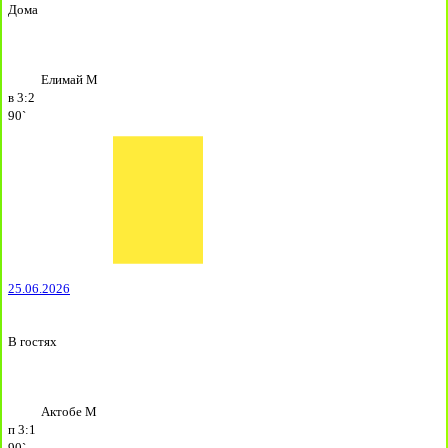
Дома
Елимай М
в
3:2
90`
25.06.2026
В гостях
Актобе М
п
3:1
90`