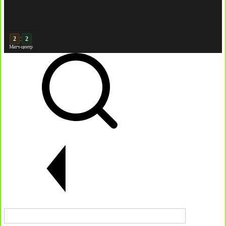
:
3
2
Матч-центр