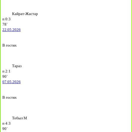
Кайрат-Жастар
п
0:3
78`
22.05.2026
В гостях
Тараз
п
2:1
90`
07.05.2026
В гостях
Тобыл М
п
4:3
90`