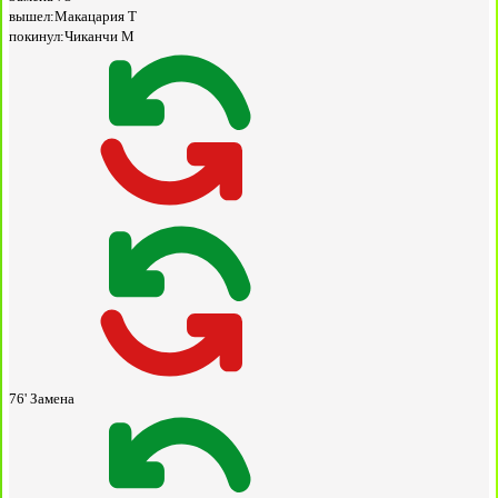
вышел:
Макацария Т
покинул:
Чиканчи М
76'
Замена