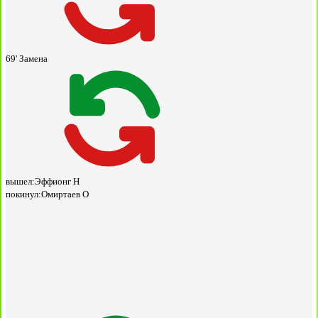
69'
Замена
вышел:
Эффионг Н
покинул:
Омиртаев О