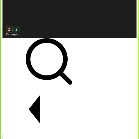
:
3
2
Матч-центр