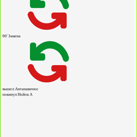
90'
Замена
вышел:
Антанавичюс
покинул:
Нойок А