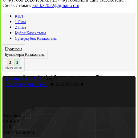
Связь с нами:
kpl.kz2022@gmail.com
КПЛ
1 Лига
2 Лига
Кубок Казахстана
Суперкубок Казахстана
Прогнозы
Букмекеры Казахстана
3
2
:
Матч-центр
Кызылжар - Атырау - Счет 1 : 0 Премьер лига Казахстана 2023
Премьер лига 2023
|
Тур 5
|
Стадион «Карасай»
|
08.04.2023
-
16:00
Кызылжар
в
в
в
в
в
1
:
0
Матч Закончен