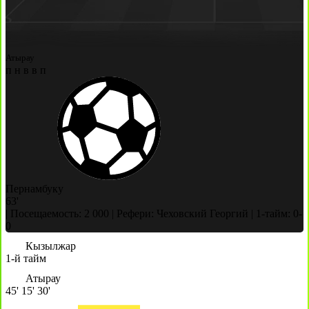
Атырау
п
н
в
в
п
Пернамбуку
63'
|
Посещаемость: 2 000
|
Рефери: Чеховский Георгий
|
1-тайм: 0-
0
Кызылжар
1-й тайм
Атырау
45'
15'
30'