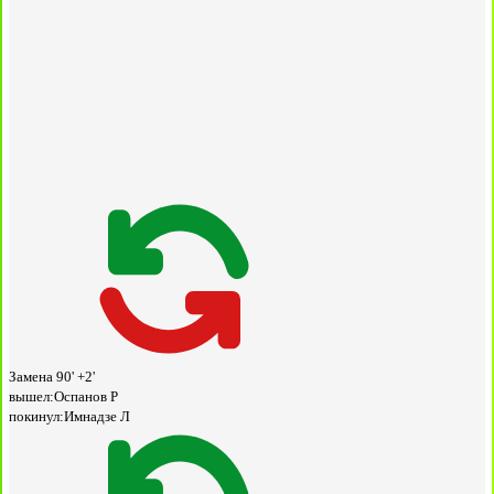
Замена
90' +2'
вышел:
Оспанов Р
покинул:
Имнадзе Л