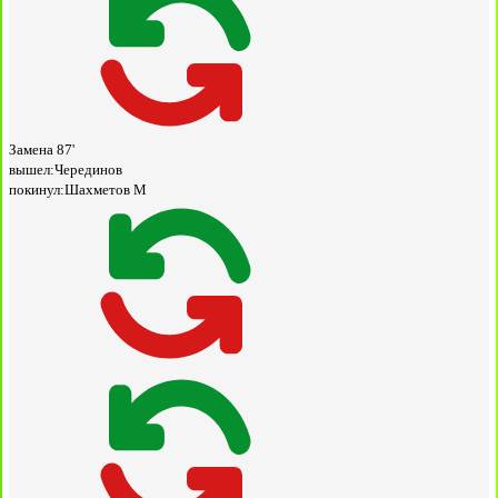
Замена
87'
вышел:
Черединов
покинул:
Шахметов М