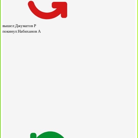
вышел:
Джуматов Р
покинул:
Набиханов А