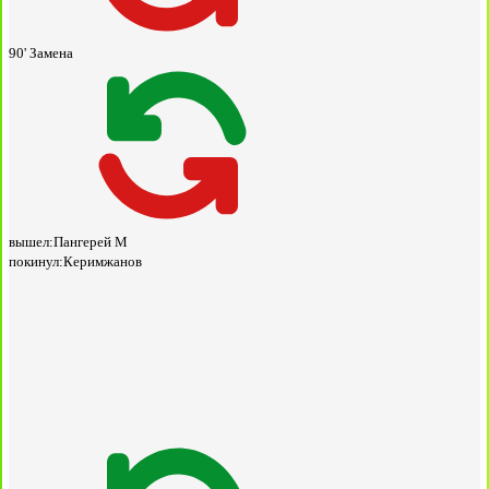
90'
Замена
вышел:
Пангерей М
покинул:
Керимжанов