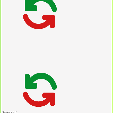
Замена
73'