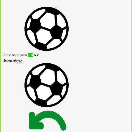
Гол с пенальти
1:0
63'
Пернамбуку