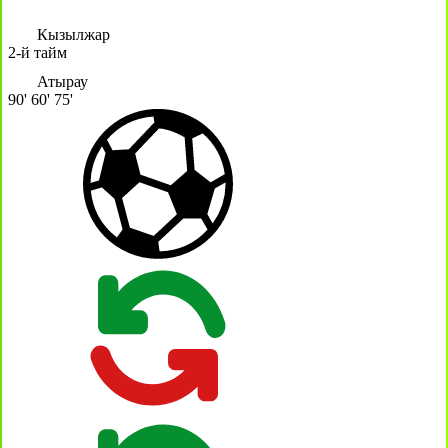
Кызылжар
2-й тайм
Атырау
90'
60'
75'