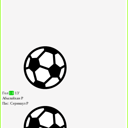
Гол
1:0
13'
Абылайхан Р
Пас:
Сериккул Р