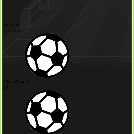
Актобе М
п
п
п
в
в
Абылайхан Р
13'