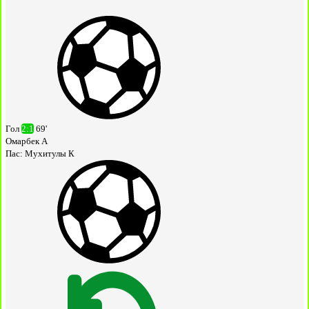
Гол
2:1
69'
Омарбек А
Пас:
Мухитулы К