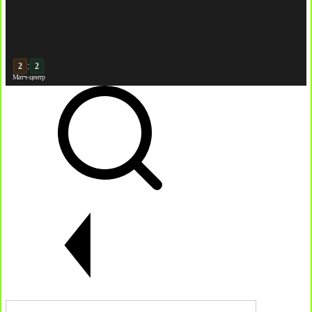
:
3
Матч-центр