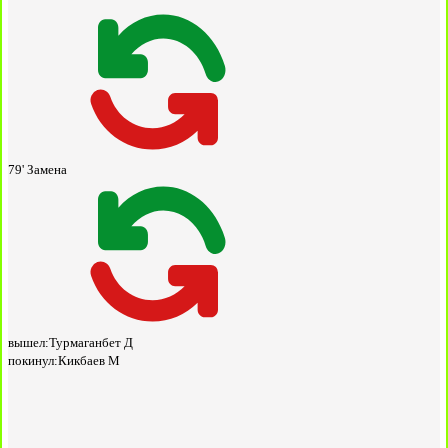
79'
Замена
вышел:
Турмаганбет Д
покинул:
Кикбаев М