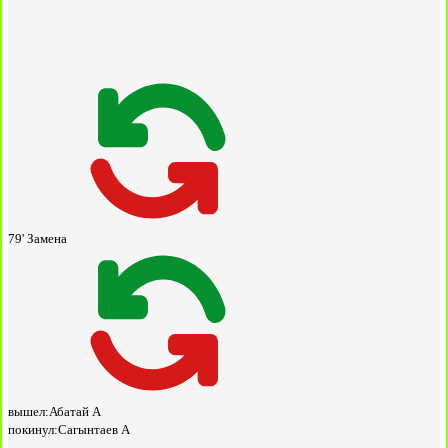
79'
Замена
вышел:
Абатай А
покинул:
Сагынтаев А