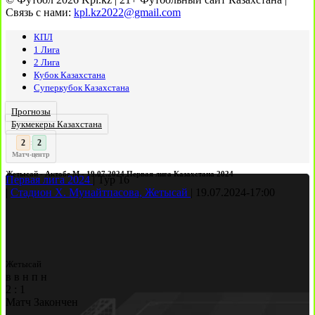
Связь с нами:
kpl.kz2022@gmail.com
КПЛ
1 Лига
2 Лига
Кубок Казахстана
Суперкубок Казахстана
Прогнозы
Букмекеры Казахстана
3
:
Матч-центр
Жетысай - Актобе М - 19.07.2024 Первая лига Казахстана 2024
Первая лига 2024
|
Тур 16
|
Стадион Х. Мунайтпасова, Жетысай
|
19.07.2024
-
17:00
Жетысай
в
в
н
п
н
2
:
1
Матч Закончен