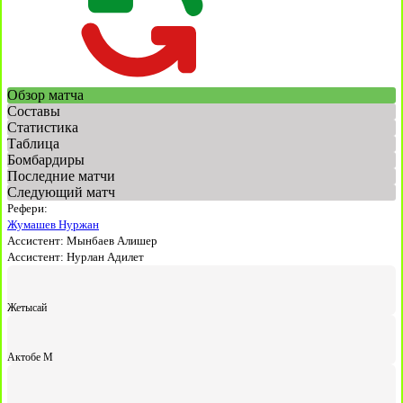
Обзор матча
Составы
Статистика
Таблица
Бомбардиры
Последние матчи
Следующий матч
Рефери:
Жумашев Нуржан
Ассистент:
Мынбаев Алишер
Ассистент:
Нурлан Адилет
Жетысай
Актобе М