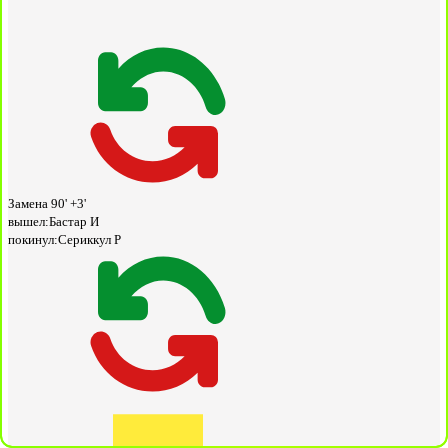
Замена
90' +3'
вышел:
Бастар И
покинул:
Сериккул Р