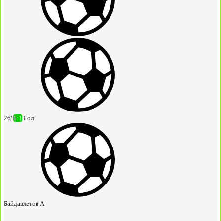
26'
1:1
Гол
Байдавлетов А