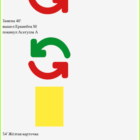
Замена
46'
вышел:
Еркинбек М
покинул:
Асатулла А
54'
Жёлтая карточка