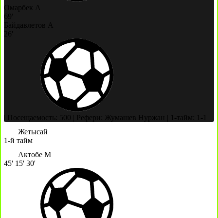
Омарбек А
69'
Байдавлетов А
26'
|
Посещаемость: 500
|
Рефери: Жумашев Нуржан
|
1-тайм: 1-1
Жетысай
1-й тайм
Актобе М
45'
15'
30'