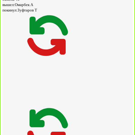
вышел:
Омарбек А
покинул:
Зуфтаров Т