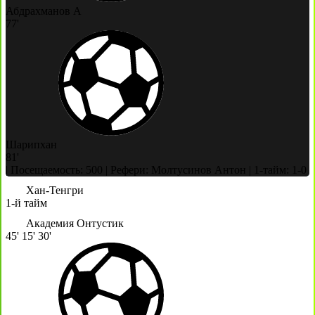
Абдрахманов А
77'
Шарипхан
81'
|
Посещаемость: 500
|
Рефери: Молтусинов Антон
|
1-тайм: 1-0
Хан-Тенгри
1-й тайм
Академия Онтустик
45'
15'
30'