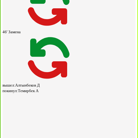
46'
Замена
вышел:
Алтынбеков Д
покинул:
Темирбек А