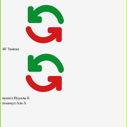
46'
Замена
вышел:
Нуралы Б
покинул:
Али А