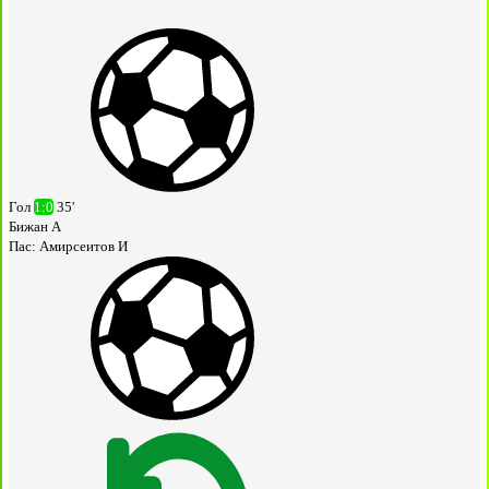
Гол
1:0
35'
Бижан А
Пас:
Амирсеитов И