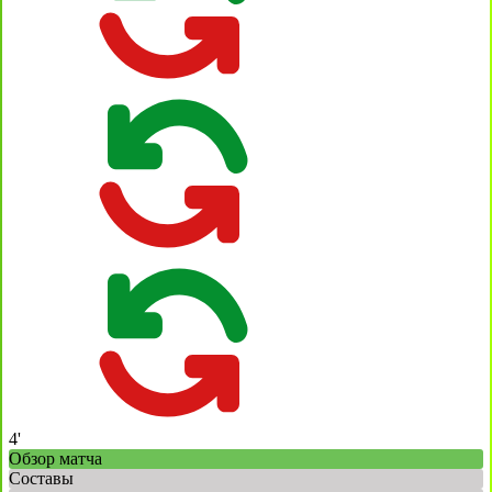
4'
Обзор матча
Составы