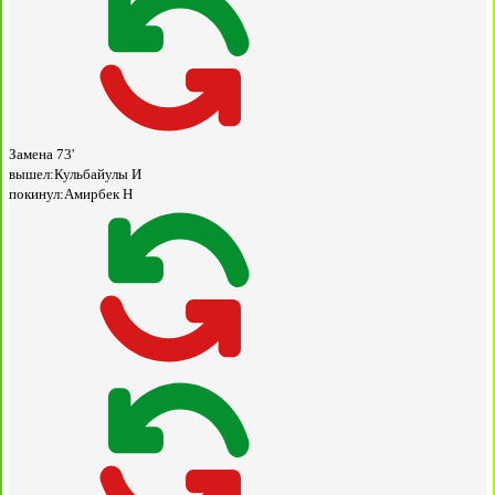
Замена
73'
вышел:
Кульбайулы И
покинул:
Амирбек Н