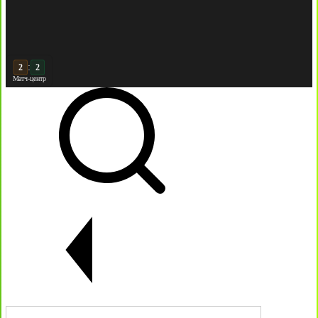
:
3
2
Матч-центр