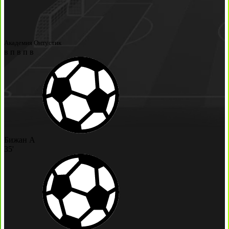
Академия Онтустик
в
п
в
п
в
Бижан А
35'