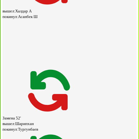
вышел:
Халдар А
покинул:
Асанбек Ш
Замена
52'
вышел:
Шарипхан
покинул:
Тургунбаев