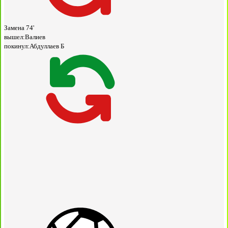
Замена
74'
вышел:
Валиев
покинул:
Абдуллаев Б