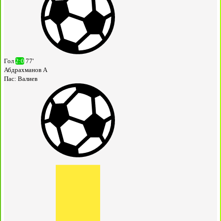
Гол
2:0
77'
Абдрахманов А
Пас:
Валиев