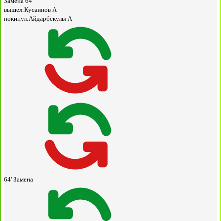
Замена
64'
вышел:
Кусаинов А
покинул:
Айдарбекулы А
64'
Замена