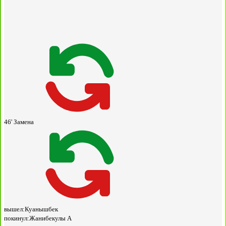
46'
Замена
вышел:
Куанышбек
покинул:
Жанибекулы А