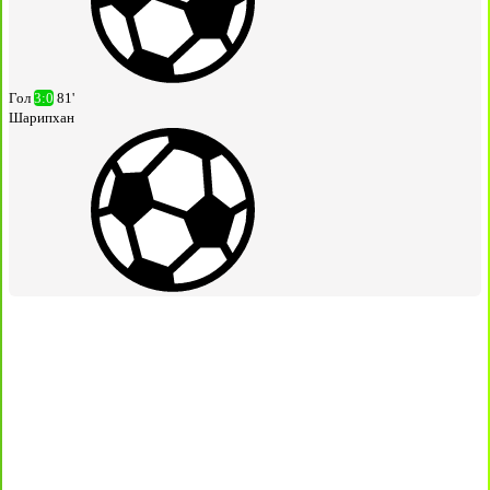
Гол
3:0
81'
Шарипхан