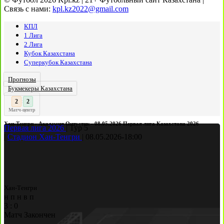
Связь с нами:
kpl.kz2022@gmail.com
КПЛ
1 Лига
2 Лига
Кубок Казахстана
Суперкубок Казахстана
Прогнозы
Букмекеры Казахстана
3
2
:
Матч-центр
Хан-Тенгри - Академия Онтустик - 08.05.2026 Первая лига Казахстана 2026
Первая лига 2026
|
Тур 5
|
Стадион Хан-Тенгри
|
08.05.2026
-
18:00
Хан-Тенгри
н
п
н
в
п
3
:
0
Матч Закончен