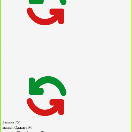
Замена
75'
вышел:
Оджиев М