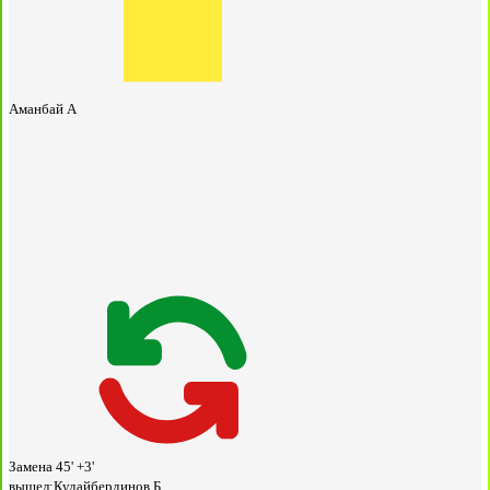
Аманбай А
Замена
45' +3'
вышел:
Кудайбердинов Б