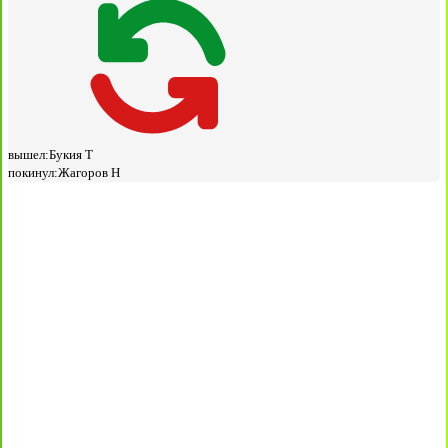
вышел:
Букия Т
покинул:
Жагоров Н