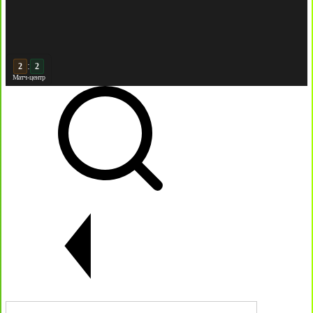
:
3
2
Матч-центр