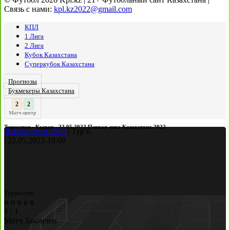
Связь с нами:
kpl.kz2022@gmail.com
КПЛ
1 Лига
2 Лига
Кубок Казахстана
Суперкубок Казахстана
Прогнозы
Букмекеры Казахстана
3
2
:
Матч-центр
Туркестан - Кыран - 22.05.2022 Первая лига Казахстана 2022
Первая лига 2022
|
Тур 6
|
22.05.2022
-
19:00
Туркестан
н
п
в
в
в
1
:
1
Матч Закончен