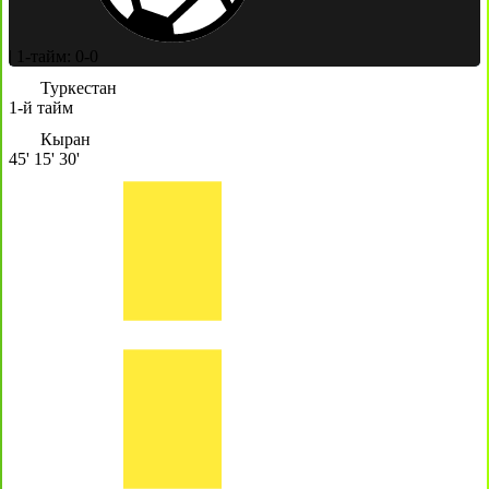
|
1-тайм: 0-0
Туркестан
1-й тайм
Кыран
45'
15'
30'