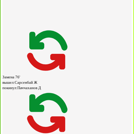
Замена
76'
вышел:
Сарсенбай Ж
покинул:
Паччаханов Д