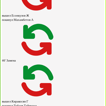
вышел:
Есонкулов Ж
покинул:
Махамбетов А
46'
Замена
вышел:
Киракосян Г
покинул:
Тобоев Таймураз