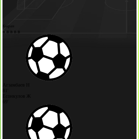
Кыран
н
в
в
в
в
Агзамбаев Н
81'
Есонкулов Ж
69'