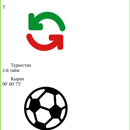
3'
Туркестан
2-й тайм
Кыран
90'
60'
75'