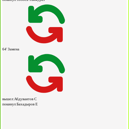
64'
Замена
вышел:
Абдуваитов С
покинул:
Бахадыров Е