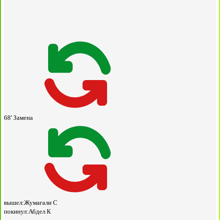
68'
Замена
вышел:
Жумагали С
покинул:
Абдел К