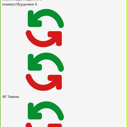
покинул:
Нурдалиев А
46'
Замена