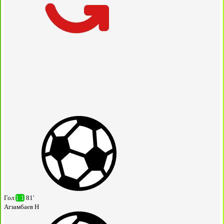
Гол
1:1
81'
Агзамбаев Н