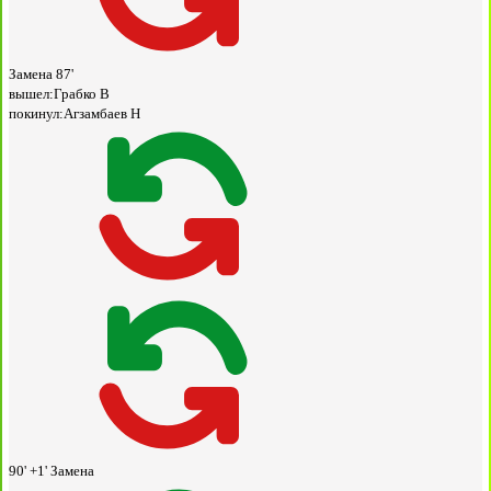
Замена
87'
вышел:
Грабко В
покинул:
Агзамбаев Н
90' +1'
Замена