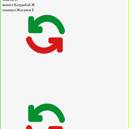
вышел:
Калдыбай Ж
покинул:
Жасанов Е