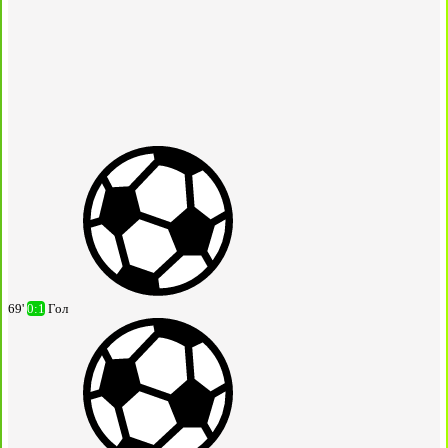
69'
0:1
Гол