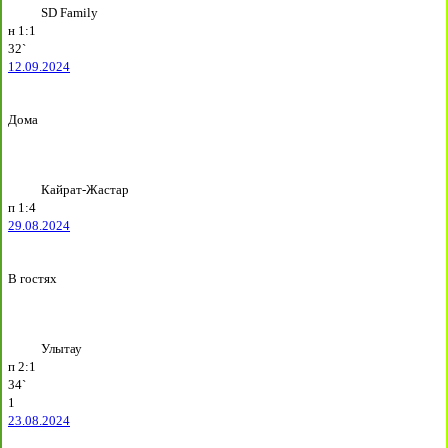
SD Family
н
1:1
32`
12.09.2024
Дома
Кайрат-Жастар
п
1:4
29.08.2024
В гостях
Улытау
п
2:1
34`
1
23.08.2024