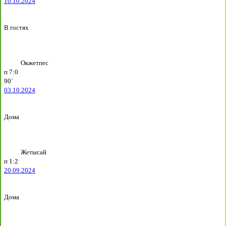
10.10.2024
В гостях
Окжетпес
п
7:0
90`
03.10.2024
Дома
Жетысай
п
1:2
20.09.2024
Дома