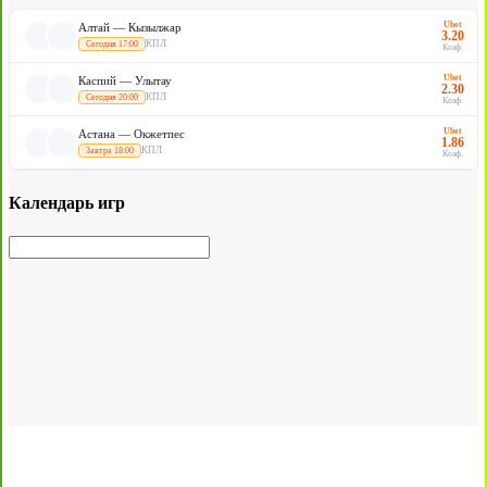
Ubet
Алтай — Кызылжар
3.20
КПЛ
Сегодня 17:00
Коэф.
Ubet
Каспий — Улытау
2.30
КПЛ
Сегодня 20:00
Коэф.
Ubet
Астана — Окжетпес
1.86
КПЛ
Завтра 18:00
Коэф.
Календарь игр