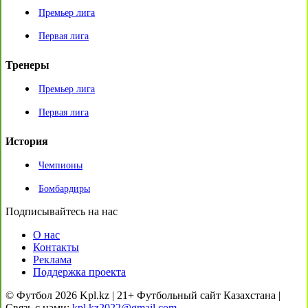
Премьер лига
Первая лига
Тренеры
Премьер лига
Первая лига
История
Чемпионы
Бомбардиры
Подписывайтесь на нас
О нас
Контакты
Реклама
Поддержка проекта
© Футбол 2026 Kpl.kz | 21+ Футбольный сайт Казахстана |
Связь с нами:
kpl.kz2022@gmail.com