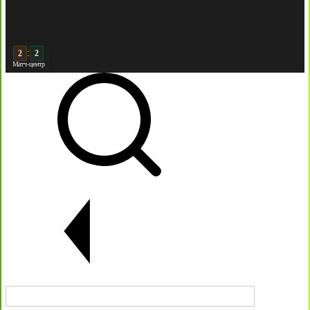
:
3
2
Матч-центр