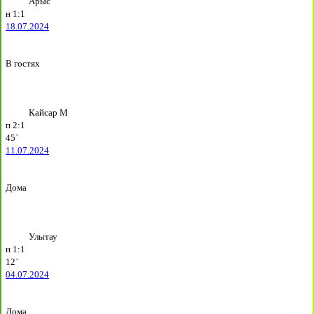
Арыс
н
1:1
18.07.2024
В гостях
Кайсар М
п
2:1
45`
11.07.2024
Дома
Улытау
н
1:1
12`
04.07.2024
Дома