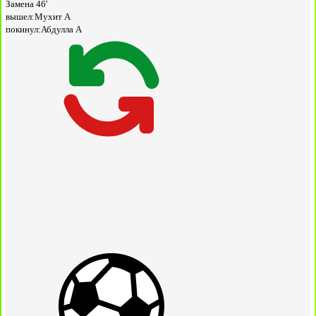
Замена
46'
вышел:
Мухит А
покинул:
Абдулла А