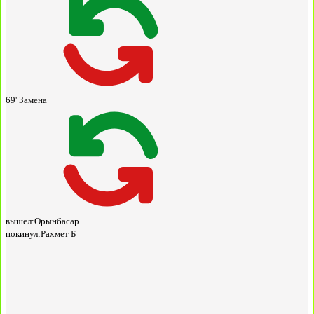
69'
Замена
вышел:
Орынбасар
покинул:
Рахмет Б