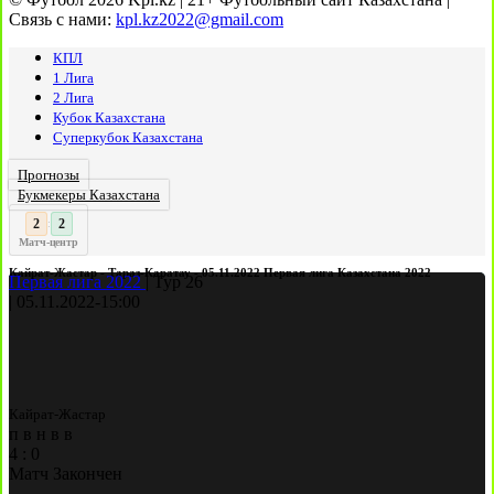
Связь с нами:
kpl.kz2022@gmail.com
КПЛ
1 Лига
2 Лига
Кубок Казахстана
Суперкубок Казахстана
Прогнозы
Букмекеры Казахстана
3
:
Матч-центр
Кайрат-Жастар - Тараз-Каратау - 05.11.2022 Первая лига Казахстана 2022
Первая лига 2022
|
Тур 26
|
05.11.2022
-
15:00
Кайрат-Жастар
п
в
н
в
в
4
:
0
Матч Закончен