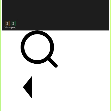
:
3
Матч-центр