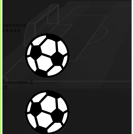
Тараз-Каратау
п
в
п
п
в
Кушкумбаев Д
26'