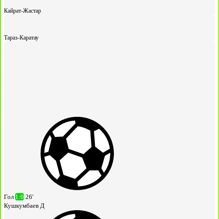
Кайрат-Жастар
Тараз-Каратау
Гол
1:0
26'
Кушкумбаев Д