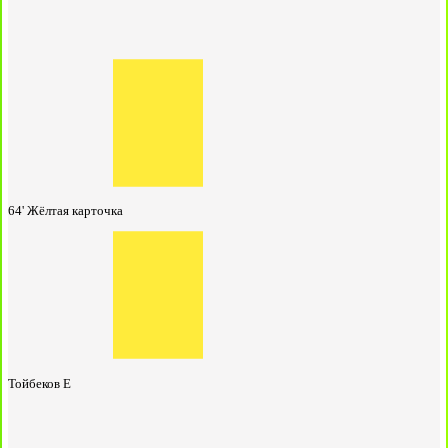
64'
Жёлтая карточка
Тойбеков Е