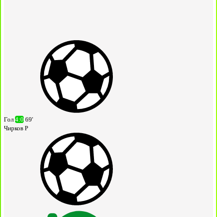
Гол
4:0
69'
Чирков Р