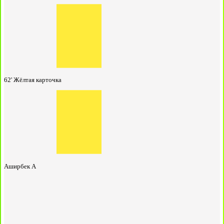
62'
Жёлтая карточка
Аширбек А