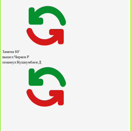
Замена
60'
вышел:
Чирков Р
покинул:
Кушкумбаев Д