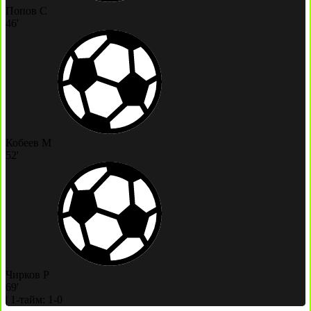
Попов С
46'
Кобеев М
52'
Чирков Р
69'
|
1-тайм: 1-0