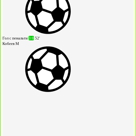
Гол с пенальти
3:0
52'
Кобеев М