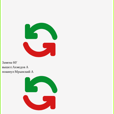
Замена
60'
вышел:
Ахмедов А
покинул:
Мрынский А