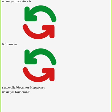
покинул:
Еркинбек А
65'
Замена
вышел:
Байбосынов Нурдаулет
покинул:
Тойбеков Е