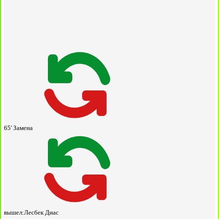
65'
Замена
вышел:
Лесбек Диас