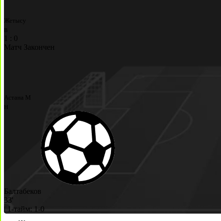
Жетысу
в
1
:
0
Матч Закончен
Астана М
н
Балтабеков
33'
|
1-тайм: 1-0