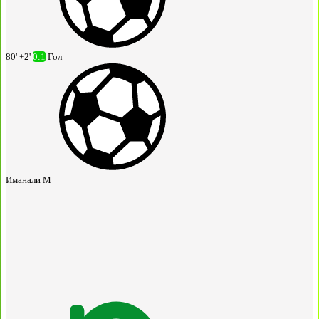
80' +2'
0:1
Гол
Иманали М