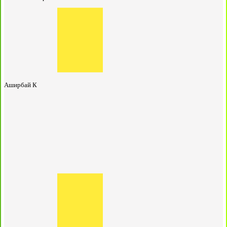
Аширбай К