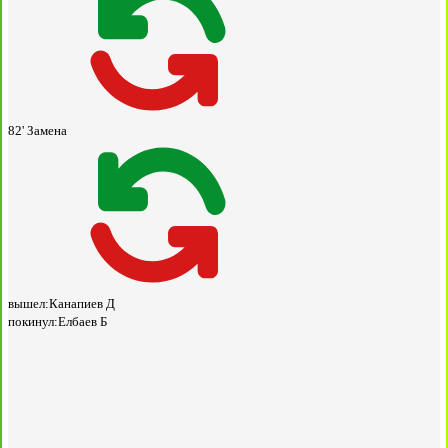
82'
Замена
вышел:
Канапиев Д
покинул:
Елбаев Б