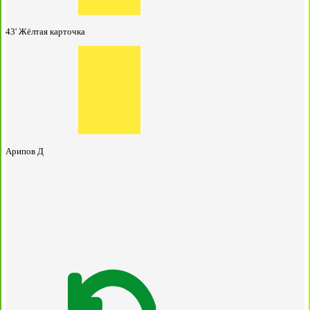
43'
Жёлтая карточка
Арипов Д