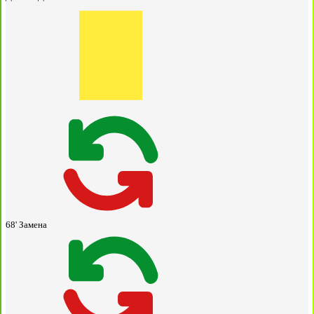
68'
Замена