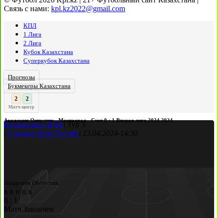
Связь с нами:
kpl.kz2022@gmail.com
КПЛ
1 Лига
2 Лига
Кубок Казахстана
Суперкубок Казахстана
Прогнозы
Букмекеры Казахстана
3
2
:
Матч-центр
Академия Онтустик - Мактаарал - Счет 0 : 1 Вторая лига 2024 2024
Вторая лига 2024
|
Тур 3
|
Стадион Биік Тассай
|
23.04.2024
-
14:30
Академия Онтустик
в
в
н
п
в
0
:
1
Матч Закончен