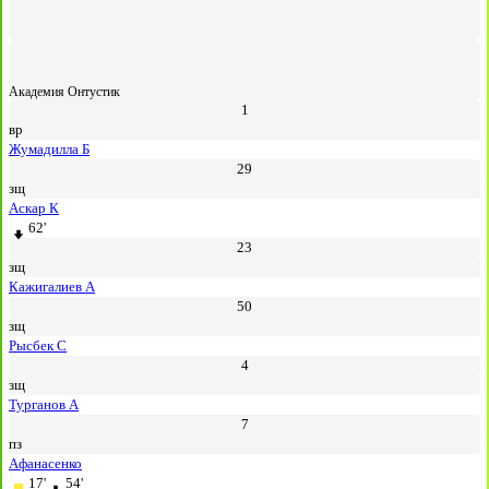
Академия Онтустик
1
вр
Жумадилла Б
29
зщ
Аскар К
62'
23
зщ
Кажигалиев А
50
зщ
Рысбек С
4
зщ
Турганов А
7
пз
Афанасенко
17'
54'