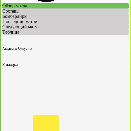
Обзор матча
Составы
Бомбардиры
Последние матчи
Следующий матч
Таблица
Академия Онтустик
Мактаарал