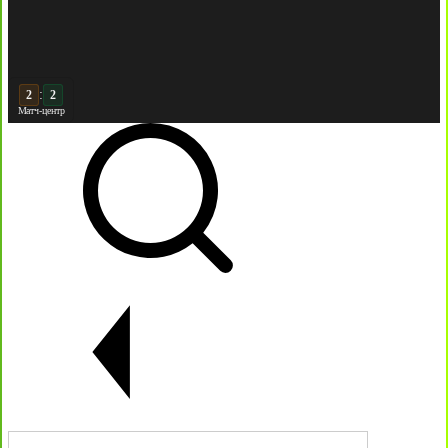
:
3
2
Матч-центр