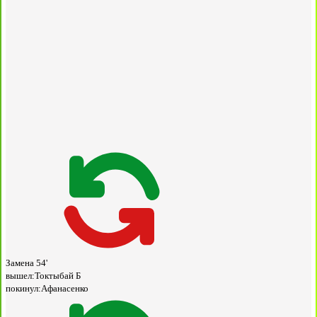
Замена
54'
вышел:
Токтыбай Б
покинул:
Афанасенко