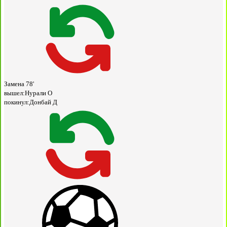
Замена
78'
вышел:
Нурали О
покинул:
Донбай Д