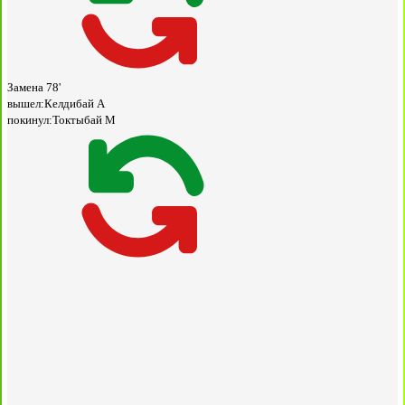
Замена
78'
вышел:
Келдибай А
покинул:
Токтыбай М