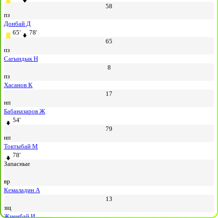
58
пз
Донбай Д
65'
78'
65
пз
Сагындык Н
8
пз
Хасанов К
17
нп
Бабаназаров Ж
54'
79
нп
Токтыбай М
78'
Запасные
вр
Кемаладин А
13
зщ
Жиенбай И