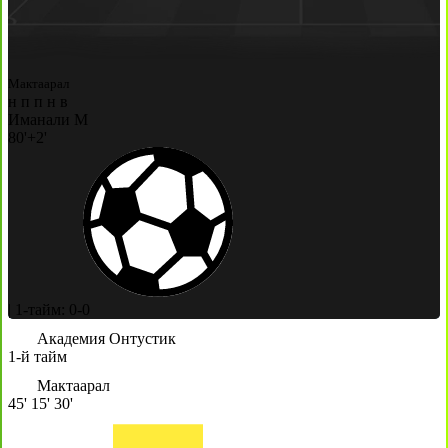
Мактаарал
н
п
п
н
в
Иманали М
80'+2'
|
1-тайм: 0-0
Академия Онтустик
1-й тайм
Мактаарал
45'
15'
30'