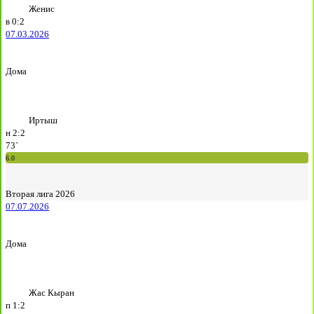
Женис
в
0:2
07.03.2026
Дома
Иртыш
н
2:2
73`
6.0
Вторая лига 2026
07.07.2026
Дома
Жас Кыран
п
1:2