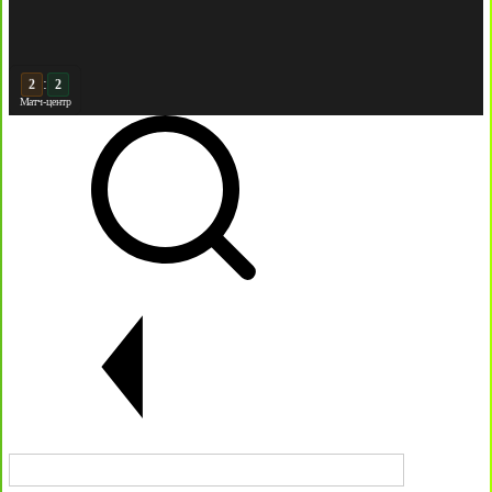
:
3
2
Матч-центр