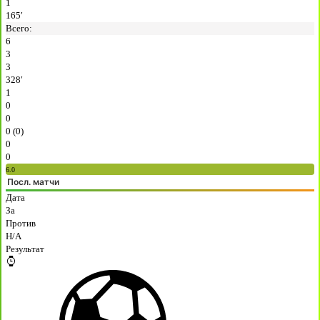
1
165′
Всего:
6
3
3
328′
1
0
0
0 (0)
0
0
6.0
Посл. матчи
Дата
За
Против
H/A
Результат