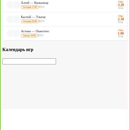
Ubet
Алтай — Кызылжар
3.20
КПЛ
Сегодня 17:00
Коэф.
Ubet
Каспий — Улытау
2.30
КПЛ
Сегодня 20:00
Коэф.
Ubet
Астана — Окжетпес
1.86
КПЛ
Завтра 18:00
Коэф.
Календарь игр