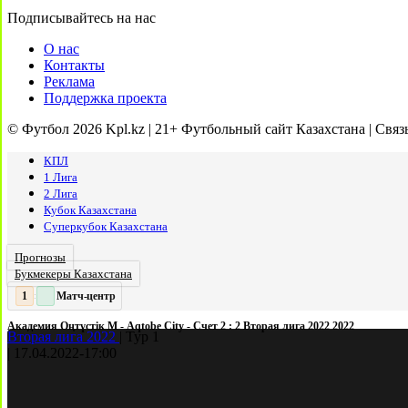
Подписывайтесь на нас
О нас
Контакты
Реклама
Поддержка проекта
© Футбол 2026 Kpl.kz | 21+ Футбольный сайт Казахстана | Связ
КПЛ
1 Лига
2 Лига
Кубок Казахстана
Суперкубок Казахстана
Прогнозы
Букмекеры Казахстана
Матч-центр
2
2
:
Академия Оңтүстік М - Aqtobe City - Счет 2 : 2 Вторая лига 2022 2022
Вторая лига 2022
|
Тур 1
|
17.04.2022
-
17:00