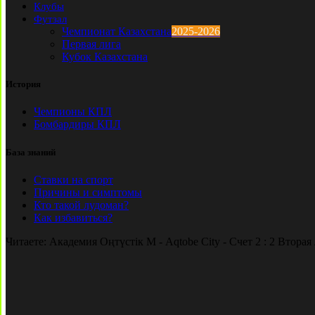
Клубы
Футзал
Чемпионат Казахстана
2025-2026
Первая лига
Кубок Казахстана
История
Чемпионы КПЛ
Бомбардиры КПЛ
База знаний
Ставки на спорт
Причины и симптомы
Кто такой лудоман?
Как избавиться?
Читаете:
Академия Оңтүстік М - Aqtobe City - Счет 2 : 2 Вторая