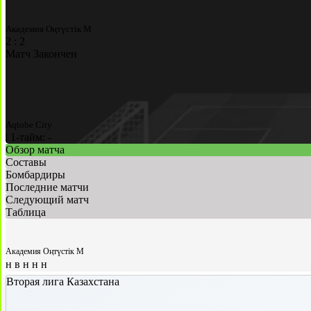
Академия Оңтүстік М
2
:
2
Матч Закончен
Aqtobe City
|
1-тайм: -
Обзор матча
Составы
Бомбардиры
Последние матчи
Следующий матч
Таблица
Академия Оңтүстік М
н
в
н
н
н
Вторая лига Казахстана